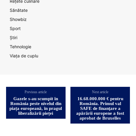
Rețete culinare
Sănătate
Showbiz
Sport
Știri
Tehnologie
Viața de cuplu
Previous article
Next article
Gazele s-au scumpit în
16.68.000.000 € pentru
România peste nivelul din
România. Primul val
piața europeană, în pragul
SAFE de finanţare a
liberalizării pieței
apărării europene a fost
aprobat de Bruxelles