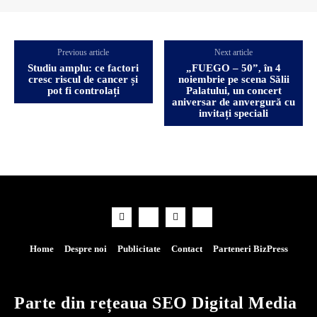
Previous article
Next article
Studiu amplu: ce factori
„FUEGO – 50”, în 4
cresc riscul de cancer și
noiembrie pe scena Sălii
pot fi controlați
Palatului, un concert
aniversar de anvergură cu
invitați speciali
Home
Despre noi
Publicitate
Contact
Parteneri BizPress
Parte din rețeaua SEO Digital Media