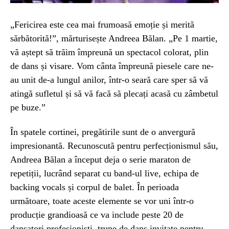
„Fericirea este cea mai frumoasă emoție și merită
sărbătorită!”, mărturisește Andreea Bălan. „Pe 1 martie,
vă aștept să trăim împreună un spectacol colorat, plin
de dans și visare. Vom cânta împreună piesele care ne-
au unit de-a lungul anilor, într-o seară care sper să vă
atingă sufletul și să vă facă să plecați acasă cu zâmbetul
pe buze.”
În spatele cortinei, pregătirile sunt de o anvergură
impresionantă. Recunoscută pentru perfecționismul său,
Andreea Bălan a început deja o serie maraton de
repetiții, lucrând separat cu band-ul live, echipa de
backing vocals și corpul de balet. În perioada
următoare, toate aceste elemente se vor uni într-o
producție grandioasă ce va include peste 20 de
dansatori profesioniști, trupe de dans invitate pentru