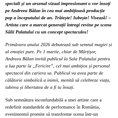
speciali și un arsenal vizual impresionant o vor însoți
pe Andreea Bălan în cea mai ambițioasă producție
pop a începutului de an. Trăiește! Iubește! Visează! –
Artista care a marcat generații întregi revine pe scena
Sălii Palatului cu un concept spectaculos!
Primăvara anului 2026 debutează sub semnul magiei și
al emoției pure. Pe 1 martie, chiar de Mărțișor,
Andreea Bălan invită publicul la Sala Palatului pentru
a lua parte la „Fericire”, cel mai ambițios și personal
spectacol din cariera sa. Publicul va avea parte de
călătorie simbolică a inimii, menită să celebreze viața,
iubirea și libertatea de a fi tu însuți.
Sub semnătura inconfundabilă a unei artiste care a
redefinit standardele de performance în România,
evenimentul promite să transforme scena într-un