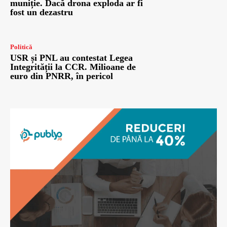
muniție. Dacă drona exploda ar fi
fost un dezastru
Politică
USR și PNL au contestat Legea
Integrității la CCR. Milioane de
euro din PNRR, în pericol