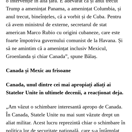
o intervenție în altă țară. E adevărat că și anul trecut
Trump a amenințat Panama, a amenințat Columbia, și
anul trecut, bineînțeles, că a vorbit și de Cuba. Pentru
că avem ministrul de externe, secretarul de stat
american Marco Rubio cu origini cubaneze, care este
foarte împotriva guvernului comunist de la Havana. Și
să ne amintim că a amenințat inclusiv Mexicul,
Groenlanda și chiar Canada”, spune Bălaș.
Canada și Mexic au frisoane
Canada, unul dintre cei mai apropiați aliați ai
Statelor Unite în ultimele decenii, a reacționat deja.
„Am văzut o schimbare interesantă apropo de Canada.
În Canada, Statele Unite nu mai sunt văzute drept un
aliat militar. Acest lucru reprezintă chiar o schimbare în
politica lor de securitate națională, care s-a întâmplat