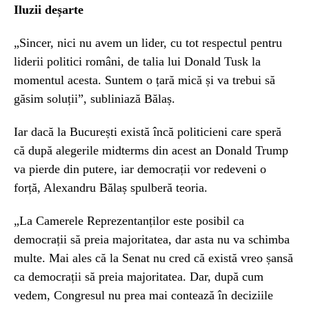
Iluzii deșarte
„Sincer, nici nu avem un lider, cu tot respectul pentru
liderii politici români, de talia lui Donald Tusk la
momentul acesta. Suntem o țară mică și va trebui să
găsim soluții”, subliniază Bălaș.
Iar dacă la București există încă politicieni care speră
că după alegerile midterms din acest an Donald Trump
va pierde din putere, iar democrații vor redeveni o
forță, Alexandru Bălaș spulberă teoria.
„La Camerele Reprezentanților este posibil ca
democrații să preia majoritatea, dar asta nu va schimba
multe. Mai ales că la Senat nu cred că există vreo șansă
ca democrații să preia majoritatea. Dar, după cum
vedem, Congresul nu prea mai contează în deciziile