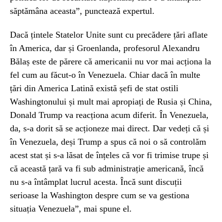
săptămâna aceasta”, punctează expertul.
Dacă țintele Statelor Unite sunt cu precădere țări aflate
în America, dar și Groenlanda, profesorul Alexandru
Bălaș este de părere că americanii nu vor mai acționa la
fel cum au făcut-o în Venezuela. Chiar dacă în multe
țări din America Latină există șefi de stat ostili
Washingtonului și mult mai apropiați de Rusia și China,
Donald Trump va reacționa acum diferit. În Venezuela,
da, s-a dorit să se acționeze mai direct. Dar vedeți că și
în Venezuela, deși Trump a spus că noi o să controlăm
acest stat și s-a lăsat de înțeles că vor fi trimise trupe și
că această țară va fi sub administrație americană, încă
nu s-a întâmplat lucrul acesta. Încă sunt discuții
serioase la Washington despre cum se va gestiona
situația Venezuela”, mai spune el.