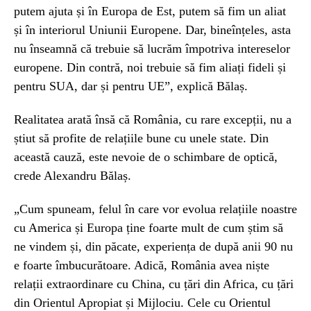
putem ajuta și în Europa de Est, putem să fim un aliat
și în interiorul Uniunii Europene. Dar, bineînțeles, asta
nu înseamnă că trebuie să lucrăm împotriva intereselor
europene. Din contră, noi trebuie să fim aliați fideli și
pentru SUA, dar și pentru UE”, explică Bălaș.
Realitatea arată însă că România, cu rare excepții, nu a
știut să profite de relațiile bune cu unele state. Din
această cauză, este nevoie de o schimbare de optică,
crede Alexandru Bălaș.
„Cum spuneam, felul în care vor evolua relațiile noastre
cu America și Europa ține foarte mult de cum știm să
ne vindem și, din păcate, experiența de după anii 90 nu
e foarte îmbucurătoare. Adică, România avea niște
relații extraordinare cu China, cu țări din Africa, cu țări
din Orientul Apropiat și Mijlociu. Cele cu Orientul