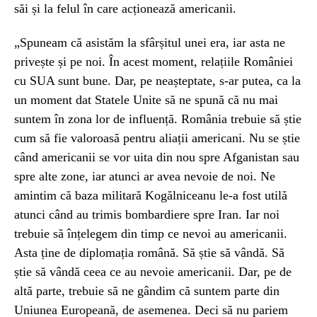
săi și la felul în care acționează americanii.
„Spuneam că asistăm la sfârșitul unei era, iar asta ne
privește și pe noi. În acest moment, relațiile României
cu SUA sunt bune. Dar, pe neașteptate, s-ar putea, ca la
un moment dat Statele Unite să ne spună că nu mai
suntem în zona lor de influență. România trebuie să știe
cum să fie valoroasă pentru aliații americani. Nu se știe
când americanii se vor uita din nou spre Afganistan sau
spre alte zone, iar atunci ar avea nevoie de noi. Ne
amintim că baza militară Kogălniceanu le-a fost utilă
atunci când au trimis bombardiere spre Iran. Iar noi
trebuie să înțelegem din timp ce nevoi au americanii.
Asta ține de diplomația română. Să știe să vândă. Să
știe să vândă ceea ce au nevoie americanii. Dar, pe de
altă parte, trebuie să ne gândim că suntem parte din
Uniunea Europeană, de asemenea. Deci să nu pariem