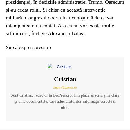
prezidenției, în deciziile administrației Trump. Oarecum
și-au cedat rolul. Și chiar cu această intervenție
militară, Congresul doar a luat cunoștință de ce s-a
întâmplat și nu a contat. Așa că nu vor exista multe
schimbări”, încheie Alexandru Bălaș.
Sursă expresspress.ro
Cristian
https://bizpress.ro
Sunt Cristian, redactor la BizPress.ro. Îmi place să scriu știri clare
și bine documentate, care aduc cititorilor informații corecte și
utile.