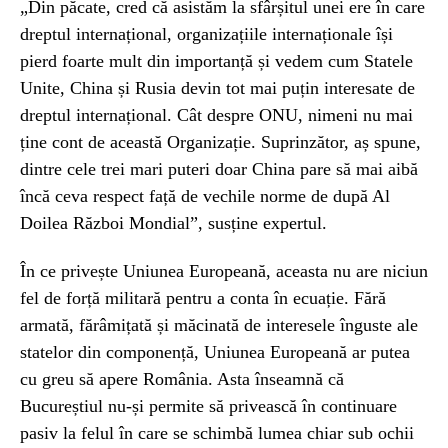
„Din păcate, cred că asistăm la sfârșitul unei ere în care
dreptul internațional, organizațiile internaționale își
pierd foarte mult din importanță și vedem cum Statele
Unite, China și Rusia devin tot mai puțin interesate de
dreptul internațional. Cât despre ONU, nimeni nu mai
ține cont de această Organizație. Suprinzător, aș spune,
dintre cele trei mari puteri doar China pare să mai aibă
încă ceva respect față de vechile norme de după Al
Doilea Război Mondial”, susține expertul.
În ce privește Uniunea Europeană, aceasta nu are niciun
fel de forță militară pentru a conta în ecuație. Fără
armată, fărâmițată și măcinată de interesele înguste ale
statelor din componență, Uniunea Europeană ar putea
cu greu să apere România. Asta înseamnă că
Bucureștiul nu-și permite să privească în continuare
pasiv la felul în care se schimbă lumea chiar sub ochii