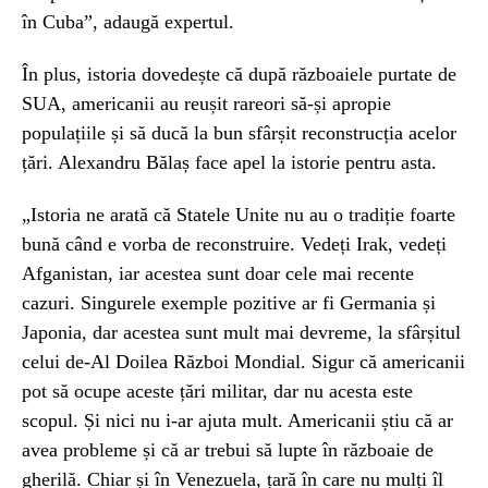
în Cuba”, adaugă expertul.
În plus, istoria dovedește că după războaiele purtate de
SUA, americanii au reușit rareori să-și apropie
populațiile și să ducă la bun sfârșit reconstrucția acelor
țări. Alexandru Bălaș face apel la istorie pentru asta.
„Istoria ne arată că Statele Unite nu au o tradiție foarte
bună când e vorba de reconstruire. Vedeți Irak, vedeți
Afganistan, iar acestea sunt doar cele mai recente
cazuri. Singurele exemple pozitive ar fi Germania și
Japonia, dar acestea sunt mult mai devreme, la sfârșitul
celui de-Al Doilea Război Mondial. Sigur că americanii
pot să ocupe aceste țări militar, dar nu acesta este
scopul. Și nici nu i-ar ajuta mult. Americanii știu că ar
avea probleme și că ar trebui să lupte în războaie de
gherilă. Chiar și în Venezuela, țară în care nu mulți îl