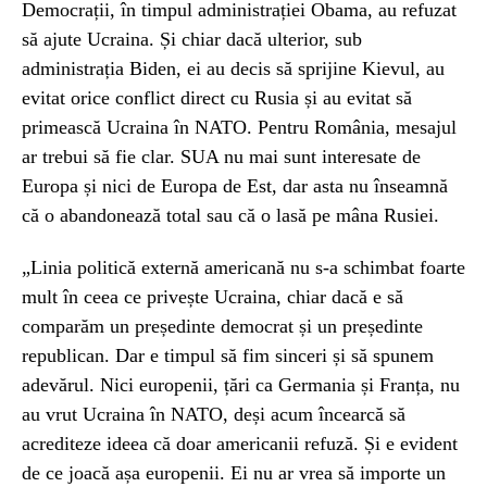
Democrații, în timpul administrației Obama, au refuzat
să ajute Ucraina. Și chiar dacă ulterior, sub
administrația Biden, ei au decis să sprijine Kievul, au
evitat orice conflict direct cu Rusia și au evitat să
primească Ucraina în NATO. Pentru România, mesajul
ar trebui să fie clar. SUA nu mai sunt interesate de
Europa și nici de Europa de Est, dar asta nu înseamnă
că o abandonează total sau că o lasă pe mâna Rusiei.
„Linia politică externă americană nu s-a schimbat foarte
mult în ceea ce privește Ucraina, chiar dacă e să
comparăm un președinte democrat și un președinte
republican. Dar e timpul să fim sinceri și să spunem
adevărul. Nici europenii, țări ca Germania și Franța, nu
au vrut Ucraina în NATO, deși acum încearcă să
acrediteze ideea că doar americanii refuză. Și e evident
de ce joacă așa europenii. Ei nu ar vrea să importe un