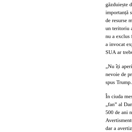
găzduiește d
importanță s
de resurse m
un teritori
nu a exclus 
a invocat ex
SUA ar treb
„Nu îți aperi
nevoie de pro
spus Trump.
În ciuda mes
„fan” al Dan
500 de ani n
Avertismentu
dar a averti