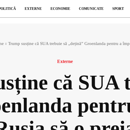
POLITICĂ
EXTERNE
ECONOMIE
COMUNICATE
SPORT
ne
Trump susține că SUA trebuie să „dețină” Groenlanda pentru a împi
Externe
sține că SUA t
enlanda pentr
Rusia să o prei