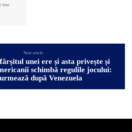
și bine
Next article
ârșitul unei ere și asta privește și
ricanii schimbă regulile jocului:
 urmează după Venezuela