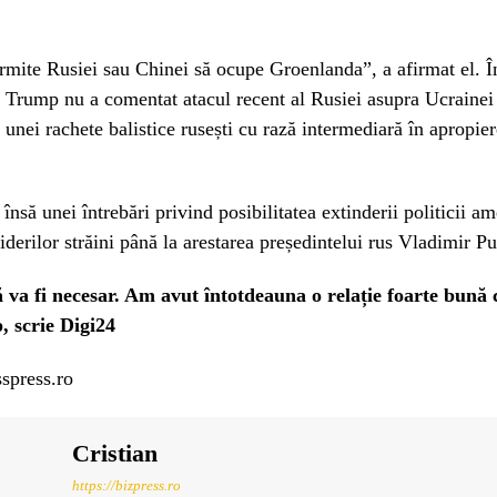
mite Rusiei sau Chinei să ocupe Groenlanda”, a afirmat el. Î
, Trump nu a comentat atacul recent al Rusiei asupra Ucrainei
 unei rachete balistice rusești cu rază intermediară în apropier
 însă unei întrebări privind posibilitatea extinderii politicii a
liderilor străini până la arestarea președintelui rus Vladimir Pu
 va fi necesar. Am avut întotdeauna o relație foarte bună c
 scrie Digi24
spress.ro
Cristian
https://bizpress.ro