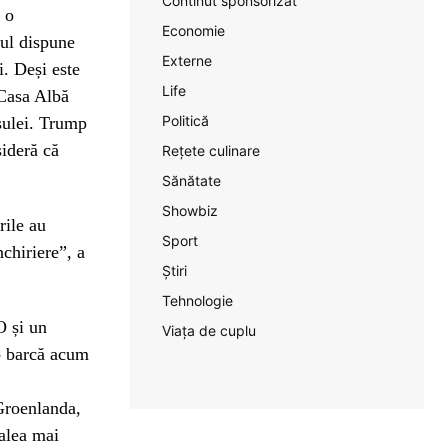
Continut sponsorizat
 o
Economie
iul dispune
Externe
i. Deși este
Life
Casa Albă
Politică
nsulei. Trump
sideră că
Rețete culinare
Sănătate
Showbiz
rile au
Sport
nchiriere”, a
Știri
Tehnologie
O și un
Viața de cuplu
o barcă acum
Groenlanda,
calea mai