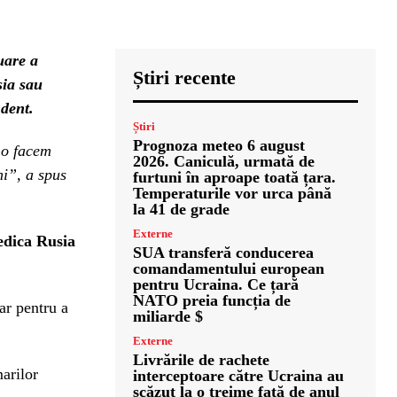
uare a
Știri recente
sia sau
ndent.
Știri
Prognoza meteo 6 august
 o facem
2026. Caniculă, urmată de
i”, a spus
furtuni în aproape toată țara.
Temperaturile vor urca până
la 41 de grade
Externe
edica Rusia
SUA transferă conducerea
comandamentului european
pentru Ucraina. Ce țară
NATO preia funcția de
ar pentru a
miliarde $
Externe
Livrările de rachete
marilor
interceptoare către Ucraina au
scăzut la o treime față de anul