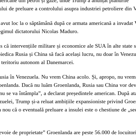
ricane din petrol și gaze, unde Trump a anunțat planurile
ui de preluare a controlului asupra industriei petroliere din 
 avut loc la o săptămână după ce armata americană a invadat 
regimul dictatorului Nicolas Maduro.
 că intervențiile militare și economice ale SUA în alte state 
iedica Rusia și China să facă același lucru, nu doar în Venezue
 teritoriu autonom al Danemarcei.
sia în Venezuela. Nu vrem China acolo. Și, apropo, nu vrem
oenlanda. Dacă nu luăm Groenlanda, Rusia sau China vor dev
 nu se va întâmpla”, a declarat președintele american. După a
uelei, Trump și-a reluat ambițiile expansioniste privind Groe
 nou că o eventuală preluare a insulei este o chestiune de „sec
evoie de proprietate” Groenlanda are peste 56.000 de locuitori