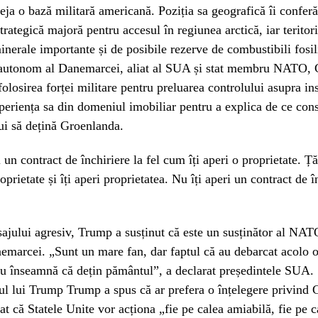
eja o bază militară americană. Poziția sa geografică îi conferă
trategică majoră pentru accesul în regiunea arctică, iar teritor
inerale importante și de posibile rezerve de combustibili fosil
u autonom al Danemarcei, aliat al SUA și stat membru NATO, 
folosirea forței militare pentru preluarea controlului asupra i
periența sa din domeniul imobiliar pentru a explica de ce con
ui să dețină Groenlanda.
 un contract de închiriere la fel cum îți aperi o proprietate. Ță
prietate și îți aperi proprietatea. Nu îți aperi un contract de î
ajului agresiv, Trump a susținut că este un susținător al NAT
emarcei. „Sunt un mare fan, dar faptul că au debarcat acolo 
u înseamnă că dețin pământul”, a declarat președintele SUA.
l lui Trump Trump a spus că ar prefera o înțelegere privind 
zat că Statele Unite vor acționa „fie pe calea amiabilă, fie pe 