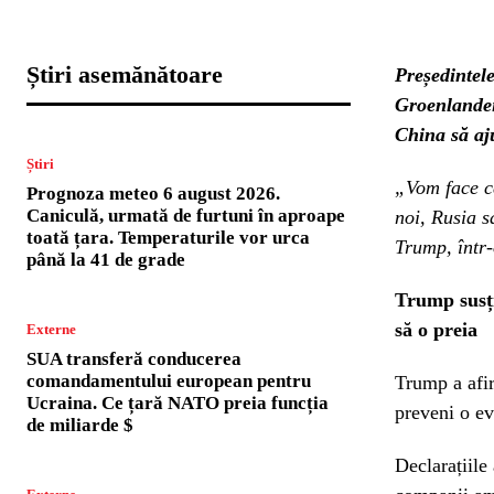
Știri asemănătoare
Președintel
Groenlandei
China să aju
Știri
„Vom face c
Prognoza meteo 6 august 2026.
Caniculă, urmată de furtuni în aproape
noi, Rusia 
toată țara. Temperaturile vor urca
Trump, într-
până la 41 de grade
Trump susț
să o preia
Externe
SUA transferă conducerea
comandamentului european pentru
Trump a afir
Ucraina. Ce țară NATO preia funcția
preveni o ev
de miliarde $
Declarațiile 