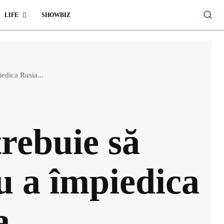
LIFE
SHOWBIZ
edica Rusia...
rebuie să
u a împiedica
a