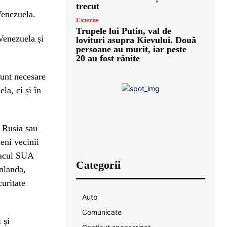
trecut
Venezuela.
Externe
Trupele lui Putin, val de
Venezuela și
lovituri asupra Kievului. Două
persoane au murit, iar peste
20 au fost rănite
sunt necesare
la, ci și în
 Rusia sau
eni vecinii
tacul SUA
Categorii
nlanda,
uritate
Auto
Comunicate
 și