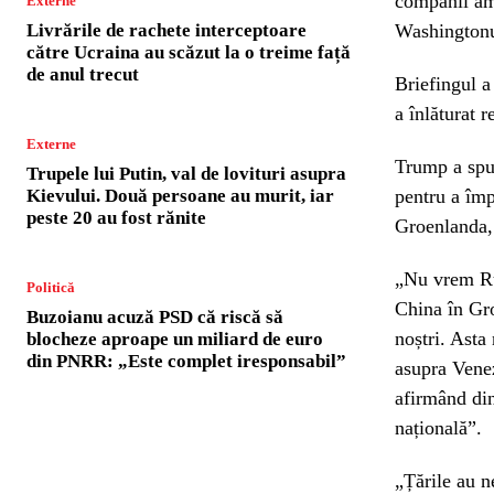
companii ame
Externe
Livrările de rachete interceptoare
Washingtonul
către Ucraina au scăzut la o treime față
de anul trecut
Briefingul a
a înlăturat 
Externe
Trump a spus
Trupele lui Putin, val de lovituri asupra
Kievului. Două persoane au murit, iar
pentru a împ
peste 20 au fost rănite
Groenlanda,
„Nu vrem Ru
Politică
China în Gr
Buzoianu acuză PSD că riscă să
noștri. Asta
blocheze aproape un miliard de euro
din PNRR: „Este complet iresponsabil”
asupra Venez
afirmând din
națională”.
„Țările au n