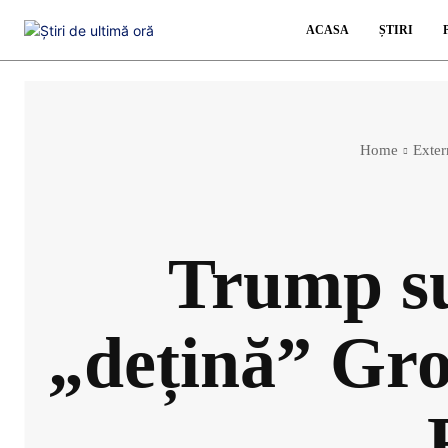
ACASA
ȘTIRI
Home
Exter
Trump su
„dețină” Gro