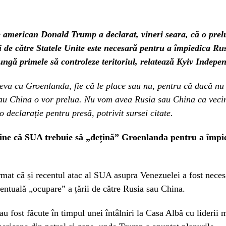
e american Donald Trump a declarat, vineri seara, că o prel
 de către Statele Unite este necesară pentru a împiedica Ru
ngă primele să controleze teritoriul, relatează Kyiv Indepe
eva cu Groenlanda, fie că le place sau nu, pentru că dacă nu
sau China o vor prelua. Nu vom avea Rusia sau China ca vecin
o declarație pentru presă, potrivit sursei citate.
ine că SUA trebuie să „dețină” Groenlanda pentru a împi
mat că și recentul atac al SUA asupra Venezuelei a fost neces
entuală „ocupare” a țării de către Rusia sau China.
au fost făcute în timpul unei întâlniri la Casa Albă cu liderii 