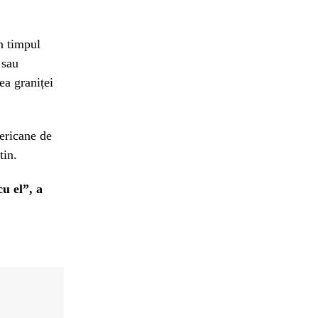
n timpul
 sau
ea graniței
mericane de
tin.
u el”, a