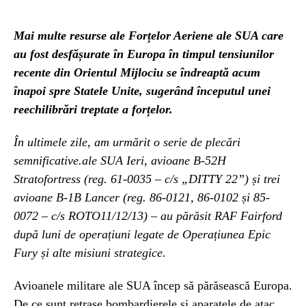
Mai multe resurse ale Forțelor Aeriene ale SUA care
au fost desfășurate în Europa în timpul tensiunilor
recente din Orientul Mijlociu se îndreaptă acum
înapoi spre Statele Unite, sugerând începutul unei
reechilibrări treptate a forțelor.
În ultimele zile, am urmărit o serie de plecări
semnificative.ale SUA Ieri, avioane B-52H
Stratofortress (reg. 61-0035 – c/s „DITTY 22”) și trei
avioane B-1B Lancer (reg. 86-0121, 86-0102 și 85-
0072 – c/s ROTO11/12/13) – au părăsit RAF Fairford
după luni de operațiuni legate de Operațiunea Epic
Fury și alte misiuni strategice.
Avioanele militare ale SUA încep să părăsească Europa.
De ce sunt retrase bombardierele și aparatele de atac