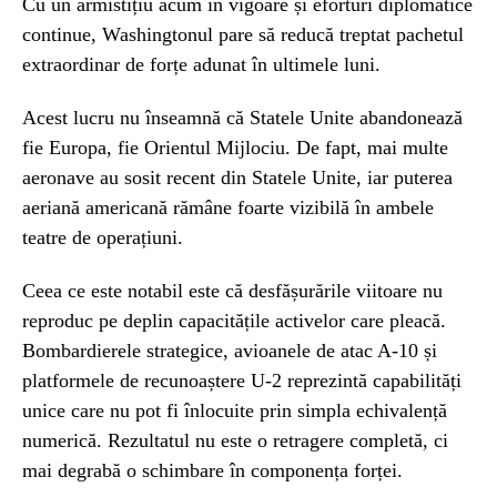
Cu un armistițiu acum în vigoare și eforturi diplomatice
continue, Washingtonul pare să reducă treptat pachetul
extraordinar de forțe adunat în ultimele luni.
Acest lucru nu înseamnă că Statele Unite abandonează
fie Europa, fie Orientul Mijlociu. De fapt, mai multe
aeronave au sosit recent din Statele Unite, iar puterea
aeriană americană rămâne foarte vizibilă în ambele
teatre de operațiuni.
Ceea ce este notabil este că desfășurările viitoare nu
reproduc pe deplin capacitățile activelor care pleacă.
Bombardierele strategice, avioanele de atac A-10 și
platformele de recunoaștere U-2 reprezintă capabilități
unice care nu pot fi înlocuite prin simpla echivalență
numerică. Rezultatul nu este o retragere completă, ci
mai degrabă o schimbare în componența forței.