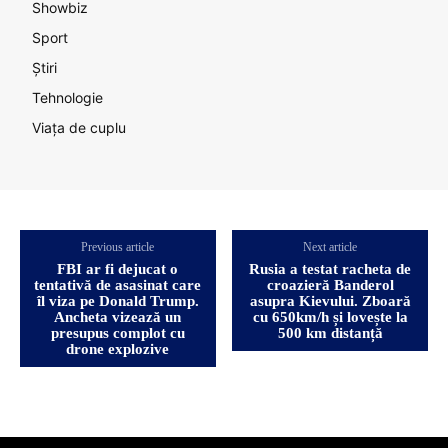
Showbiz
Sport
Știri
Tehnologie
Viața de cuplu
Previous article
Next article
FBI ar fi dejucat o
Rusia a testat racheta de
tentativă de asasinat care
croazieră Banderol
îl viza pe Donald Trump.
asupra Kievului. Zboară
Ancheta vizează un
cu 650km/h și lovește la
presupus complot cu
500 km distanță
drone explozive