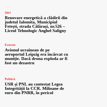
Știri
Renovare energetică a clădirii din
judetul Ialomita, Municipiul
Fetești, strada Călărași, nr.526 –
Liceul Tehnologic Anghel Saligny
Externe
Avionul ucrainean de pe
aeroportul Leipzig era încărcat cu
muniție. Dacă drona exploda ar fi
fost un dezastru
Politică
USR și PNL au contestat Legea
Integrității la CCR. Milioane de
euro din PNRR, în pericol