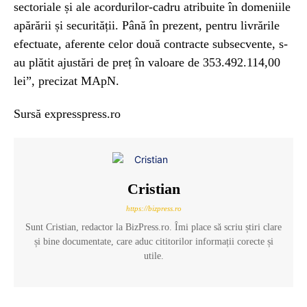
sectoriale și ale acordurilor-cadru atribuite în domeniile
apărării și securității. Până în prezent, pentru livrările
efectuate, aferente celor două contracte subsecvente, s-
au plătit ajustări de preț în valoare de 353.492.114,00
lei”, precizat MApN.
Sursă expresspress.ro
Cristian
https://bizpress.ro
Sunt Cristian, redactor la BizPress.ro. Îmi place să scriu știri clare
și bine documentate, care aduc cititorilor informații corecte și
utile.