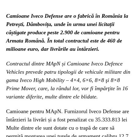
Camioane Iveco Defense are o fabrică în România la
Petrești, Dâmbovița, unde în urma unei licitații
câștigate produce peste 2.900 de camioane pentru
Armata Română. În total contractul este de 460 de
milioane euro, dar livrările au întârzieri.
Contractul dintre MApN și Camioane Iveco Defence
Vehicles prevede patru tipologii de vehicule militare din
gama Iveco High Mobility – 4×4, 6×6, 8×8 şi 8×8
Prime Mover, care, la rândul lor, vor fi împărţite în 16
variante diferite, multe dintre ele blidate.
Camioane pentru MApN. Furnizorul Iveco Defense are
întârzieri la livrări și a fost penalizat cu 35.333.813 lei
Multe dintre ele sunt dotate cu o trapă de care să
permită montarea unei turele de armament calibru 12,7