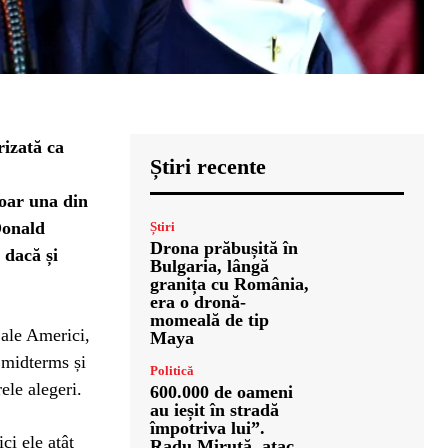
rizată ca
Știri recente
doar una din
Donald
Știri
Drona prăbușită în
 dacă și
Bulgaria, lângă
granița cu România,
era o dronă-
momeală de tip
 ale Americi,
Maya
 midterms și
Politică
ele alegeri.
600.000 de oameni
au ieșit în stradă
împotriva lui”.
ci ele atât
Radu Miruță, atac