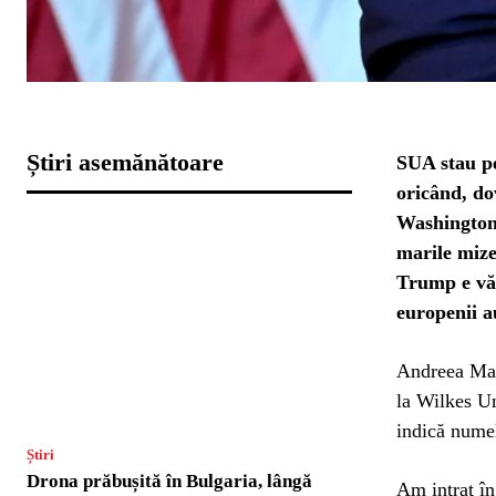
Știri asemănătoare
SUA stau pe
oricând, do
Washingtonu
marile mize
Trump e văz
europenii au
Andreea Maie
la Wilkes Un
indică numel
Știri
Drona prăbușită în Bulgaria, lângă
Am intrat în