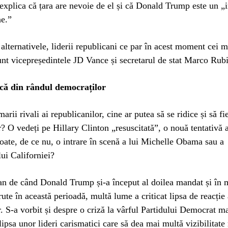
xplica că țara are nevoie de el și că Donald Trump este un „
ne.”
 alternativele, liderii republicani ce par în acest moment cei ma
unt vicepreședintele JD Vance și secretarul de stat Marco Rub
ică din rândul democraților
arii rivali ai republicanilor, cine ar putea să se ridice și să fi
? O vedeți pe Hillary Clinton „resuscitată”, o nouă tentativă
poate, de ce nu, o intrare în scenă a lui Michelle Obama sau a
ui Californiei?
an de când Donald Trump și-a început al doilea mandat și în mu
rute în această perioadă, multă lume a criticat lipsa de reacție
. S-a vorbit și despre o criză la vârful Partidului Democrat ma
lipsa unor lideri carismatici care să dea mai multă vizibilitate