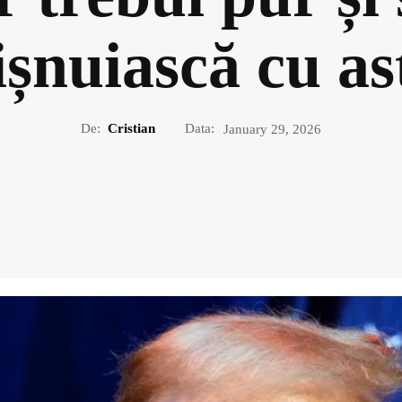
ișnuiască cu as
De:
Cristian
Data:
January 29, 2026