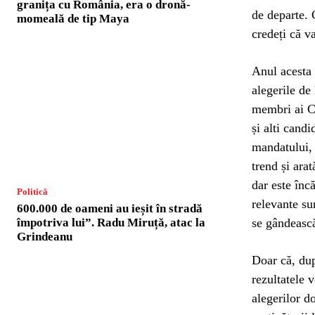
granița cu România, era o dronă-
de departe. 
momeală de tip Maya
credeți că v
Anul acesta 
alegerile de
membri ai Ca
și alti candi
mandatului, 
trend și ara
dar este înc
Politică
relevante su
600.000 de oameni au ieșit în stradă
se gândească
împotriva lui”. Radu Miruță, atac la
Grindeanu
Doar că, dup
rezultatele 
alegerilor d