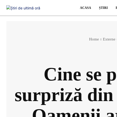
ACASA
ȘTIRI
Home
Externe
Cine se 
surpriză din 
„Oamenii ar