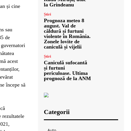
la Grindeanu
an și cine
Știri
Prognoza meteo 8
august. Val de
ms sau
căldură și furtuni
violente în România.
35 de
Zonele lovite de
 guvernatori
caniculă și vijelii
umătatea
Știri
rmă acest
Caniculă sufocantă
și furtuni
ntanților,
periculoase. Ultima
evărat
prognoză de la ANM
me începe să
 că
Categorii
 rezultatele
2021,
Auto