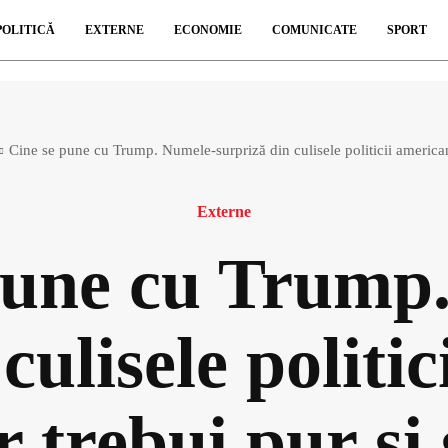
POLITICĂ
EXTERNE
ECONOMIE
COMUNICATE
SPORT
Cine se pune cu Trump. Numele-surpriză din culisele politicii american
Externe
pune cu Trump
culisele politi
 trebui pur și 