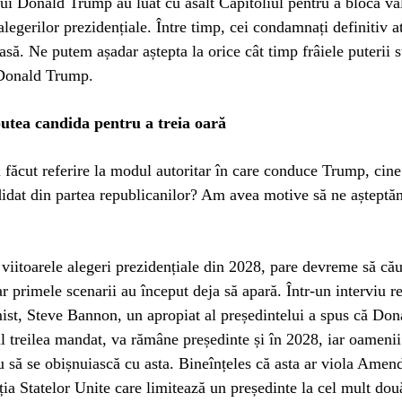
 lui Donald Trump au luat cu asalt Capitoliul pentru a bloca va
 alegerilor prezidențiale. Între timp, cei condamnați definitiv a
masă. Ne putem așadar aștepta la orice cât timp frâiele puterii s
 Donald Trump.
tea candida pentru a treia oară
i făcut referire la modul autoritar în care conduce Trump, cine
didat din partea republicanilor? Am avea motive să ne așteptă
 viitoarele alegeri prezidențiale din 2028, pare devreme să cău
ar primele scenarii au început deja să apară. Într-un interviu r
st, Steve Bannon, un apropiat al președintelui a spus că Do
l treilea mandat, va rămâne președinte și în 2028, iar oamenii
u să se obișnuiască cu asta. Bineînțeles că asta ar viola Ame
ția Statelor Unite care limitează un președinte la cel mult do