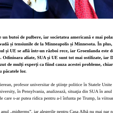
 un butoi de pulbere, iar societatea americană e mai pola
vadă și tensiunile de la Minneapolis și Minnesota. În plus,
l și UE se află într-un război rece, iar Groenlanda este 
. Odinioara aliate, SUA și UE sunt tot mai ostilizate, iar 
ut de mulți experți ca fiind cauza acestei probleme, chiar
 păcatele lor.
rean, profesor universitar de ştiinţe politice în Statele Unite
iversity, în Pensylvania, analizează, situaţia din SUA în anul
e care s-ar putea ridica pentru a-l înfunta pe Trump, la viitoar
 anul „midterms”, iar alegerile pentru Casa Albă nu mai par ni