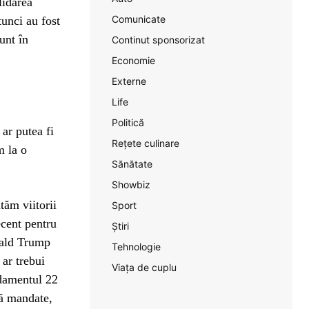
lidarea
Comunicate
tunci au fost
unt în
Continut sponsorizat
Economie
Externe
Life
Politică
 ar putea fi
Rețete culinare
m la o
Sănătate
Showbiz
tăm viitorii
Sport
ecent pentru
Știri
nald Trump
Tehnologie
 ar trebui
Viața de cuplu
ndamentul 22
uă mandate,