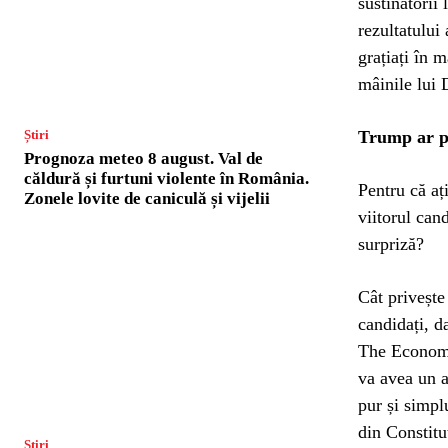
sustinătorii
rezultatului
grațiați în 
mâinile lui
Trump ar pu
Știri
Prognoza meteo 8 august. Val de
căldură și furtuni violente în România.
Pentru că aț
Zonele lovite de caniculă și vijelii
viitorul can
surpriză?
Cât privește
candidați, d
The Economi
va avea un a
pur și simpl
din Constitu
Știri