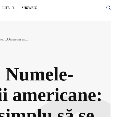
LIFE
SHOWBIZ
e: „Oamenii ar...
. Numele-
cii americane:
simplu să se