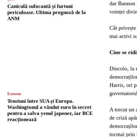
dar Bannon e
Caniculă sufocantă și furtuni
voinței divi
periculoase. Ultima prognoză de la
ANM
Cât privește
mai activi s
Cine se rid
Dincolo, la m
democraților
Harris, ori 
guvernatorul
Externe
Tensiuni între SUA și Europa.
Washingtonul a vândut euro în secret
A trecut un 
pentru a salva yenul japonez, iar BCE
de criză apă
reacționează
democraților
tocmai prin 