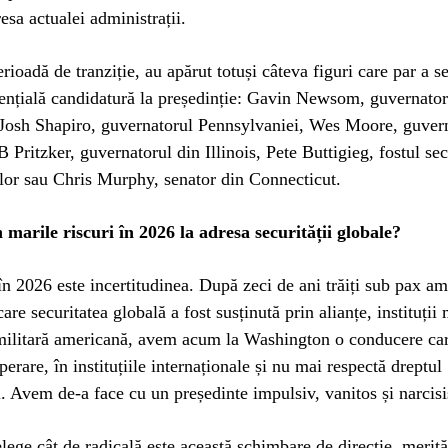
resa actualei administrații.
erioadă de tranziție, au apărut totuși câteva figuri care par a s
ențială candidatură la președinție: Gavin Newsom, guvernator
 Josh Shapiro, guvernatorul Pennsylvaniei, Wes Moore, guver
 Pritzker, guvernatorul din Illinois, Pete Buttigieg, fostul sec
lor sau Chris Murphy, senator din Connecticut.
 marile riscuri în 2026 la adresa securității globale?
în 2026 este incertitudinea. După zeci de ani trăiți sub pax am
are securitatea globală a fost susținută prin alianțe, instituții 
 militară americană, avem acum la Washington o conducere ca
erare, în instituțiile internaționale și nu mai respectă dreptul
l. Avem de-a face cu un președinte impulsiv, vanitos și narcisi
elege cât de radicală este această schimbare de direcție, merită