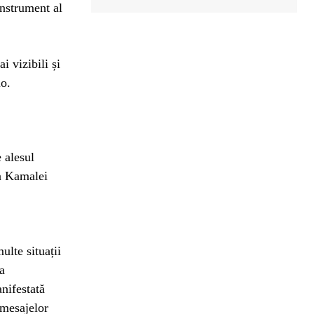
instrument al
i vizibili și
io.
e alesul
 a Kamalei
lte situații
 a
nifestată
 mesajelor