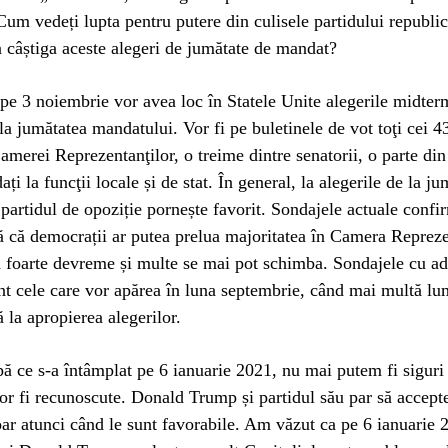
Cum vedeți lupta pentru putere din culisele partidului republic
a câștiga aceste alegeri de jumătate de mandat?
pe 3 noiembrie vor avea loc în Statele Unite alegerile midter
 la jumătatea mandatului. Vor fi pe buletinele de vot toţi cei 4
merei Reprezentanţilor, o treime dintre senatorii, o parte din
dați la funcţii locale și de stat. În general, la alegerile de la j
partidul de opoziție pornește favorit. Sondajele actuale confi
tă că democrații ar putea prelua majoritatea în Camera Repreze
ă foarte devreme și multe se mai pot schimba. Sondajele cu ad
nt cele care vor apărea în luna septembrie, când mai multă lu
 la apropierea alegerilor.
ă ce s-a întâmplat pe 6 ianuarie 2021, nu mai putem fi siguri
vor fi recunoscute. Donald Trump și partidul său par să accepte
oar atunci când le sunt favorabile. Am văzut ca pe 6 ianuarie 