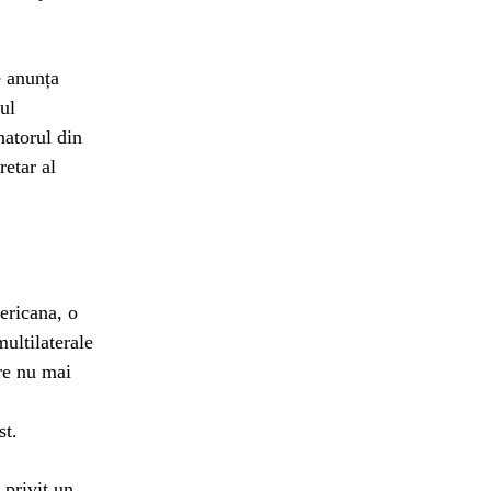
e anunța
ul
natorul din
retar al
ericana, o
multilaterale
re nu mai
st.
 privit un