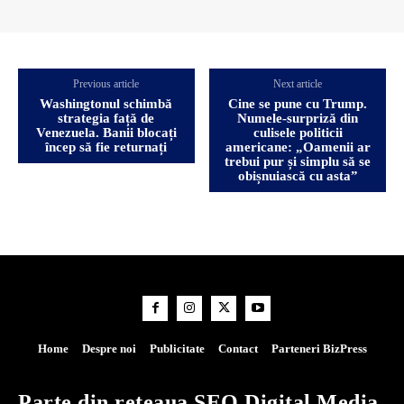
Previous article
Next article
Washingtonul schimbă
Cine se pune cu Trump.
strategia față de
Numele-surpriză din
Venezuela. Banii blocați
culisele politicii
încep să fie returnați
americane: „Oamenii ar
trebui pur și simplu să se
obișnuiască cu asta”
Home
Despre noi
Publicitate
Contact
Parteneri BizPress
Parte din rețeaua SEO Digital Media