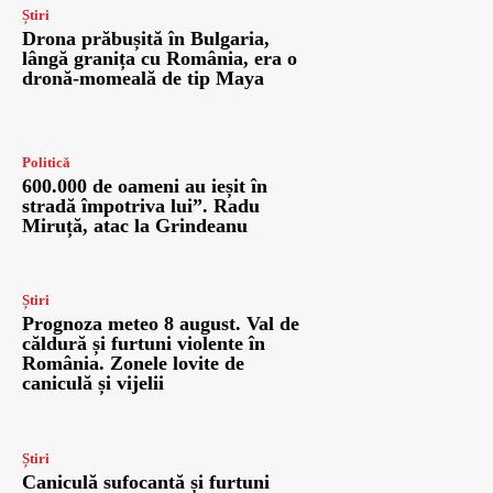
Știri
Drona prăbușită în Bulgaria,
lângă granița cu România, era o
dronă-momeală de tip Maya
Politică
600.000 de oameni au ieșit în
stradă împotriva lui”. Radu
Miruță, atac la Grindeanu
Știri
Prognoza meteo 8 august. Val de
căldură și furtuni violente în
România. Zonele lovite de
caniculă și vijelii
Știri
Caniculă sufocantă și furtuni