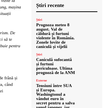
vizite la
Știri recente
lung, mașina
ituații
Știri
Prognoza meteo 8
august. Val de
urism. De
căldură și furtuni
violente în România.
i să te
Zonele lovite de
ebuie pentru
caniculă și vijelii
Știri
Caniculă sufocantă
și furtuni
periculoase. Ultima
prognoză de la ANM
de frână și
Externe
ra, când
Tensiuni între SUA
și Europa.
ri
Washingtonul a
vândut euro în
secret pentru a salva
yenul japonez, iar