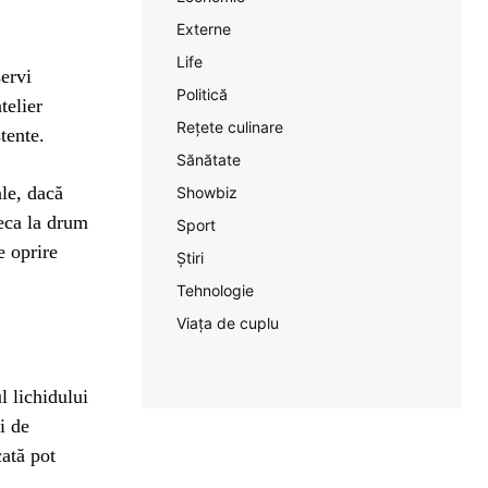
Externe
Life
servi
Politică
telier
Rețete culinare
stente.
Sănătate
le, dacă
Showbiz
leca la drum
Sport
e oprire
Știri
Tehnologie
Viața de cuplu
l lichidului
i de
cată pot