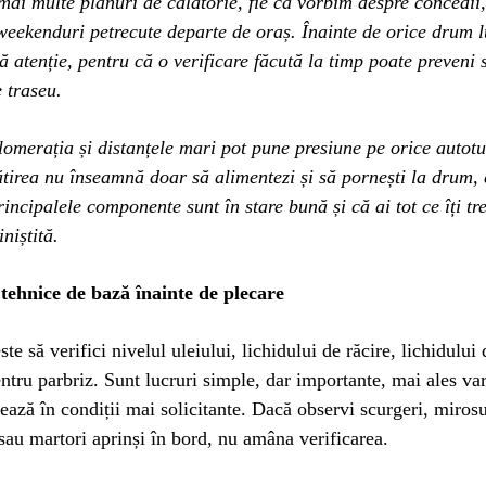
ai multe planuri de călătorie, fie că vorbim despre concedii, 
weekenduri petrecute departe de oraș. Înainte de orice drum 
ă atenție, pentru că o verificare făcută la timp poate preveni s
 traseu.
omerația și distanțele mari pot pune presiune pe orice autot
tirea nu înseamnă doar să alimentezi și să pornești la drum, c
rincipalele componente sunt în stare bună și că ai tot ce îți tr
iniștită.
 tehnice de bază înainte de plecare
te să verifici nivelul uleiului, lichidului de răcire, lichidului 
entru parbriz. Sunt lucruri simple, dar importante, mai ales va
ează în condiții mai solicitante. Dacă observi scurgeri, mirosu
sau martori aprinși în bord, nu amâna verificarea.