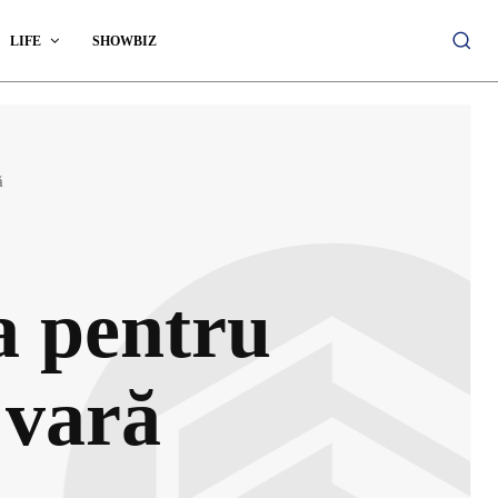
LIFE
SHOWBIZ
ă
a pentru
 vară