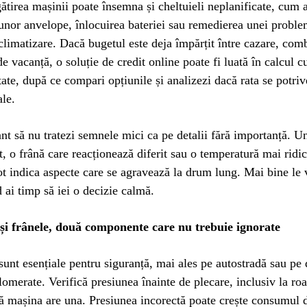
ătirea mașinii poate însemna și cheltuieli neplanificate, cum a
nor anvelope, înlocuirea bateriei sau remedierea unei proble
climatizare. Dacă bugetul este deja împărțit între cazare, comb
de vacanță, o soluție de credit online poate fi luată în calcul c
tate, după ce compari opțiunile și analizezi dacă rata se potriv
ale.
nt să nu tratezi semnele mici ca pe detalii fără importanță. 
t, o frână care reacționează diferit sau o temperatură mai ridic
t indica aspecte care se agravează la drum lung. Mai bine le v
d ai timp să iei o decizie calmă.
și frânele, două componente care nu trebuie ignorate
unt esențiale pentru siguranță, mai ales pe autostradă sau pe
lomerate. Verifică presiunea înainte de plecare, inclusiv la roa
ă mașina are una. Presiunea incorectă poate crește consumul 