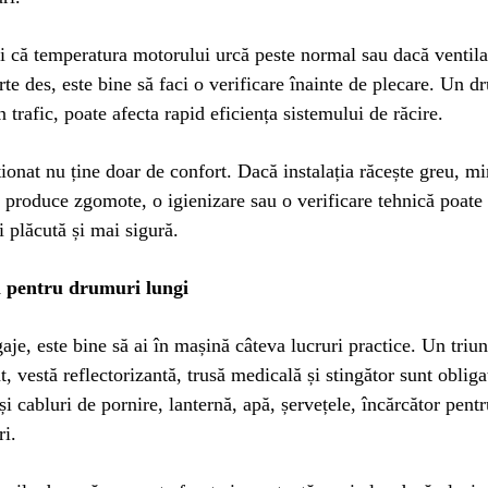
 că temperatura motorului urcă peste normal sau dacă ventila
rte des, este bine să faci o verificare înainte de plecare. Un 
n trafic, poate afecta rapid eficiența sistemului de răcire.
ionat nu ține doar de confort. Dacă instalația răcește greu, m
 produce zgomote, o igienizare sau o verificare tehnică poate
i plăcută și mai sigură.
l pentru drumuri lungi
aje, este bine să ai în mașină câteva lucruri practice. Un triu
t, vestă reflectorizantă, trusă medicală și stingător sunt obliga
și cabluri de pornire, lanternă, apă, șervețele, încărcător pentr
ri.