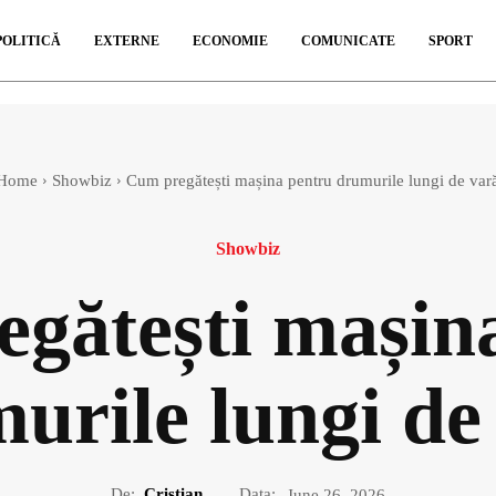
POLITICĂ
EXTERNE
ECONOMIE
COMUNICATE
SPORT
Home
Showbiz
Cum pregătești mașina pentru drumurile lungi de var
Showbiz
gătești mașin
urile lungi de
De:
Cristian
Data:
June 26, 2026