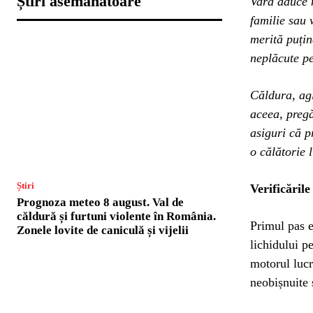
Știri asemănătoare
Vara aduce m
familie sau 
merită puțin
neplăcute pe
Căldura, agl
aceea, pregă
asiguri că p
o călătorie l
Știri
Verificările
Prognoza meteo 8 august. Val de
căldură și furtuni violente în România.
Primul pas es
Zonele lovite de caniculă și vijelii
lichidului p
motorul lucr
neobișnuite 