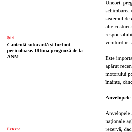
Uneori, preg
schimbarea u
sistemul de 
alte costuri 
responsabili
Știri
veniturilor t
Caniculă sufocantă și furtuni
periculoase. Ultima prognoză de la
ANM
Este importa
apărut recen
motorului po
înainte, cân
Anvelopele 
Anvelopele s
naționale ag
rezervă, dac
Externe