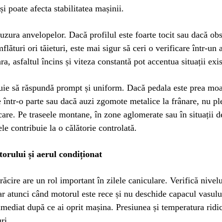
și poate afecta stabilitatea mașinii.
a uzura anvelopelor. Dacă profilul este foarte tocit sau dacă ob
flături ori tăieturi, este mai sigur să ceri o verificare într-un a
ra, asfaltul încins și viteza constantă pot accentua situații exi
uie să răspundă prompt și uniform. Dacă pedala este prea moa
 într-o parte sau dacă auzi zgomote metalice la frânare, nu p
icare. Pe traseele montane, în zone aglomerate sau în situații d
le contribuie la o călătorie controlată.
orului și aerul condiționat
răcire are un rol important în zilele caniculare. Verifică nivelu
ar atunci când motorul este rece și nu deschide capacul vasulu
mediat după ce ai oprit mașina. Presiunea și temperatura ridi
ri.