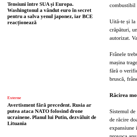
Tensiuni între SUA și Europa.
combustibil 
Washingtonul a vândut euro în secret
pentru a salva yenul japonez, iar BCE
Uită-te și l
reacționează
crăpături, um
autorizat. Va
Frânele treb
mașina trage
fără o verif
bruscă, frâne
Răcirea mot
Externe
Avertisment fără precedent. Rusia ar
Sistemul de 
putea ataca NATO folosind drone
ucrainene. Planul lui Putin, dezvăluit de
de răcire do
Lituania
expansiune i
provoca arsu