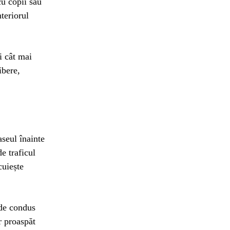
cu copii sau
nteriorul
i cât mai
ibere,
aseul înainte
e traficul
cuiește
 de condus
r proaspăt