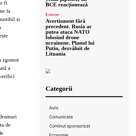
r fi
BCE reacționează
me la
Externe
ustibil și
Avertisment fără
precedent. Rusia ar
u
putea ataca NATO
ește
folosind drone
ucrainene. Planul lui
Putin, dezvăluit de
Lituania
Un zgomot
ată a
erifici
Categorii
Auto
 drumuri
Comunicate
ta de
Continut sponsorizat
de
Economie