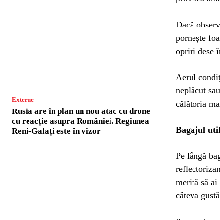
Dacă observi
pornește foa
opriri dese î
Aerul condiț
neplăcut sau
Externe
călătoria ma
Rusia are în plan un nou atac cu drone
cu reacție asupra României. Regiunea
Bagajul uti
Reni-Galați este în vizor
Pe lângă bag
reflectorizan
merită să ai 
câteva gustă