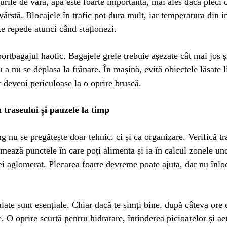
rile de vară, apa este foarte importantă, mai ales dacă pleci 
vârstă. Blocajele în trafic pot dura mult, iar temperatura din i
te repede atunci când staționezi.
ortbagajul haotic. Bagajele grele trebuie așezate cât mai jos ș
u a nu se deplasa la frânare. În mașină, evită obiectele lăsate l
 deveni periculoase la o oprire bruscă.
 traseului și pauzele la timp
 nu se pregătește doar tehnic, ci și ca organizare. Verifică tr
timează punctele în care poți alimenta și ia în calcul zonele und
ei aglomerat. Plecarea foarte devreme poate ajuta, dar nu înlo
late sunt esențiale. Chiar dacă te simți bine, după câteva ore
e. O oprire scurtă pentru hidratare, întinderea picioarelor și ae