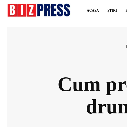
ACASA
ȘTIRI
Cum pre
drum