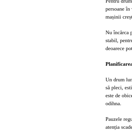
Pentru drumu
persoane în 
mașinii creș
Nu încărca p
stabil, pentr
deoarece pot
Planificarea
Un drum lung
să pleci, es
este de obic
odihna.
Pauzele regu
atenția scad