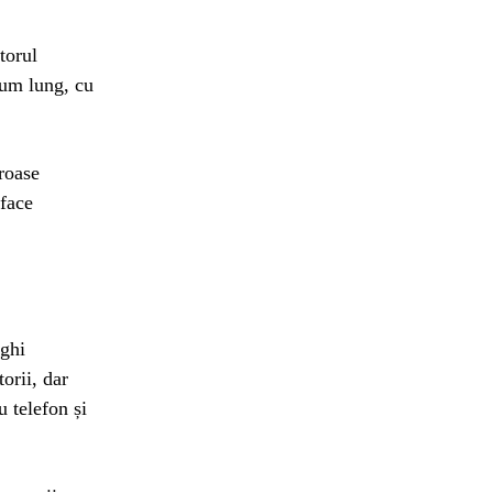
torul
drum lung, cu
iroase
 face
nghi
torii, dar
u telefon și