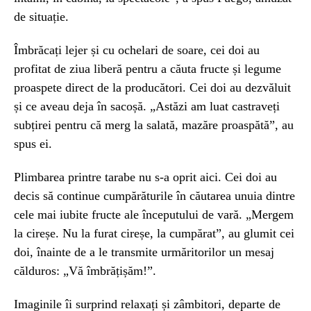
de situație.
Îmbrăcați lejer și cu ochelari de soare, cei doi au
profitat de ziua liberă pentru a căuta fructe și legume
proaspete direct de la producători. Cei doi au dezvăluit
și ce aveau deja în sacoșă. „Astăzi am luat castraveți
subțirei pentru că merg la salată, mazăre proaspătă”, au
spus ei.
Plimbarea printre tarabe nu s-a oprit aici. Cei doi au
decis să continue cumpărăturile în căutarea unuia dintre
cele mai iubite fructe ale începutului de vară. „Mergem
la cireșe. Nu la furat cireșe, la cumpărat”, au glumit cei
doi, înainte de a le transmite urmăritorilor un mesaj
călduros: „Vă îmbrățișăm!”.
Imaginile îi surprind relaxați și zâmbitori, departe de