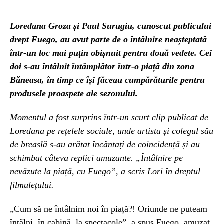
Loredana Groza și Paul Surugiu, cunoscut publicului
drept Fuego, au avut parte de o întâlnire neașteptată
într-un loc mai puțin obișnuit pentru două vedete. Cei
doi s-au întâlnit întâmplător într-o piață din zona
Băneasa, în timp ce își făceau cumpărăturile pentru
produsele proaspete ale sezonului.
Momentul a fost surprins într-un scurt clip publicat de
Loredana pe rețelele sociale, unde artista și colegul său
de breaslă s-au arătat încântați de coincidență și au
schimbat câteva replici amuzante. „Întâlnire pe
nevăzute la piață, cu Fuego”, a scris Lori în dreptul
filmulețului.
„Cum să ne întâlnim noi în piață?! Oriunde ne puteam
întâlni, în cabină, la spectacole”, a spus Fuego, amuzat