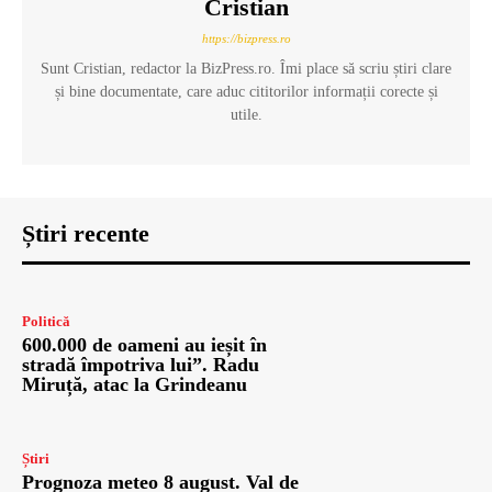
Cristian
https://bizpress.ro
Sunt Cristian, redactor la BizPress.ro. Îmi place să scriu știri clare
și bine documentate, care aduc cititorilor informații corecte și
utile.
Știri recente
Politică
600.000 de oameni au ieșit în
stradă împotriva lui”. Radu
Miruță, atac la Grindeanu
Știri
Prognoza meteo 8 august. Val de