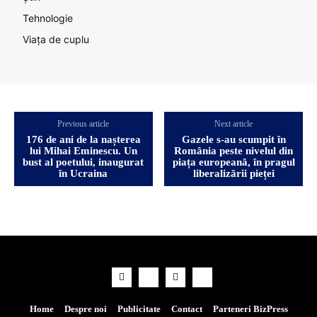
Tehnologie
Viața de cuplu
Previous article
Next article
176 de ani de la nașterea
Gazele s-au scumpit în
lui Mihai Eminescu. Un
România peste nivelul din
bust al poetului, inaugurat
piața europeană, în pragul
în Ucraina
liberalizării pieței
Home
Despre noi
Publicitate
Contact
Parteneri BizPress