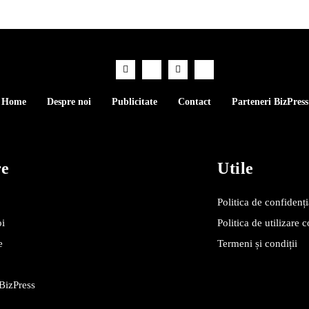
Home
Despre noi
Publicitate
Contact
Parteneri BizPress
re
Utile
Politica de confidenți
oi
Politica de utilizare 
e
Termeni și condiții
 BizPress