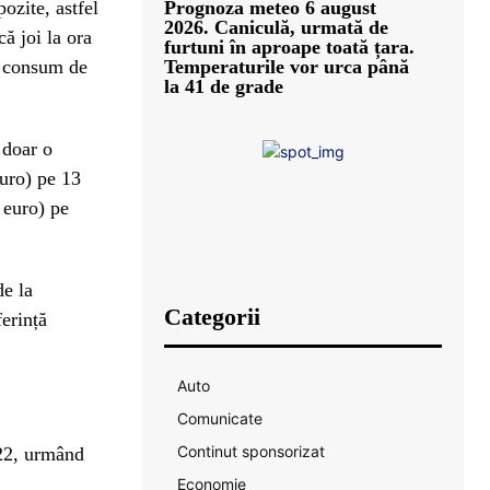
ozite, astfel
Prognoza meteo 6 august
2026. Caniculă, urmată de
ă joi la ora
furtuni în aproape toată țara.
n consum de
Temperaturile vor urca până
la 41 de grade
 doar o
uro) pe 13
e euro) pe
de la
Categorii
erință
Auto
Comunicate
Continut sponsorizat
022, urmând
Economie