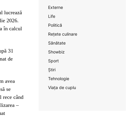
Externe
l lucrează
Life
ilie 2026.
Politică
a în calcul
Rețete culinare
Sănătate
după 31
Showbiz
nat de
Sport
Știri
Tehnologie
om avea
Viața de cuplu
 să se
l rece când
lizarea –
uat