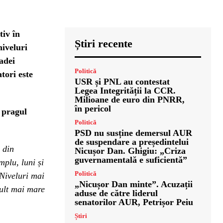
iv în
Știri recente
niveluri
adei
Politică
tori este
USR și PNL au contestat
Legea Integrității la CCR.
Milioane de euro din PNRR,
în pericol
 pragul
Politică
PSD nu susține demersul AUR
de suspendare a președintelui
 din
Nicușor Dan. Ghigiu: „Criza
guvernamentală e suficientă”
mplu, luni și
Politică
 Niveluri mai
„Nicușor Dan minte”. Acuzații
mult mai mare
aduse de către liderul
senatorilor AUR, Petrișor Peiu
Știri