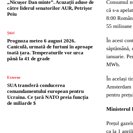
Consumul nu 
„Nicușor Dan minte”. Acuzații aduse de
către liderul senatorilor AUR, Petrișor
că s-a apela
Peiu
8:00 Români
55 milioane
Știri
În acest con
Prognoza meteo 6 august 2026.
Caniculă, urmată de furtuni în aproape
săptămână, 
toată țara. Temperaturile vor urca
ianuarie. Pe
până la 41 de grade
MWh.
Externe
În același t
SUA transferă conducerea
Amsterdam și
comandamentului european pentru
pentru prețu
Ucraina. Ce țară NATO preia funcția
de miliarde $
Ministerul 
Prețul gazel
ca la 1 april