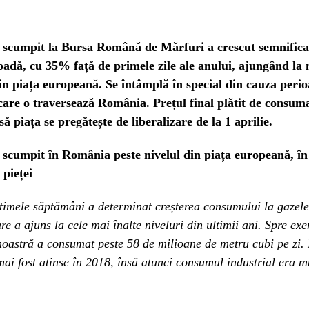
 scumpit la Bursa Română de Mărfuri a crescut semnificat
oadă, cu 35% față de primele zile ale anului, ajungând la 
din piața europeană. Se întâmplă în special din cauza perio
care o traversează România. Prețul final plătit de consuma
să piața se pregătește de liberalizare de la 1 aprilie.
 scumpit în România peste nivelul din piața europeană, în
 pieței
timele săptămâni a determinat creșterea consumului la gazele
e a ajuns la cele mai înalte niveluri din ultimii ani. Spre exe
noastră a consumat peste 58 de milioane de metru cubi pe zi.
mai fost atinse în 2018, însă atunci consumul industrial era 