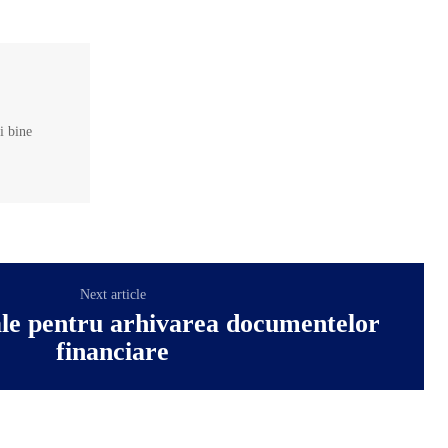
și bine
Next article
ale pentru arhivarea documentelor
financiare