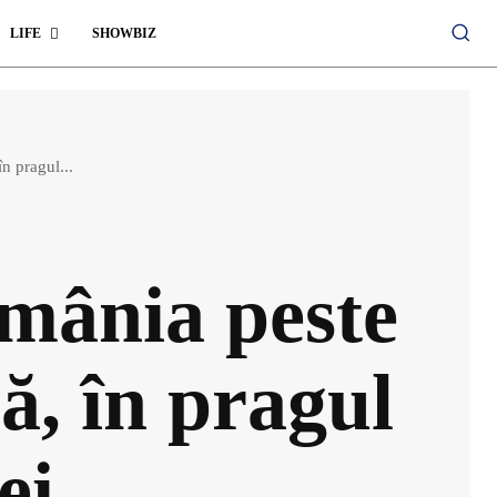
LIFE
SHOWBIZ
n pragul...
omânia peste
ă, în pragul
ei