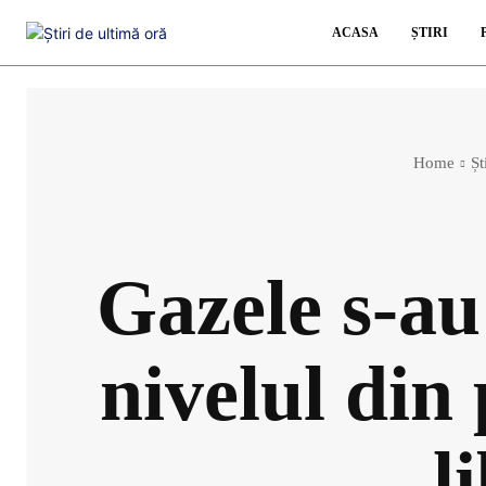
ACASA
ȘTIRI
Home
Șt
Gazele s-au
nivelul din
l