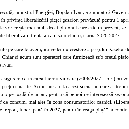
ecută, ministrul Energiei, Bogdan Ivan, a anunțat că Guvernu
în privința liberalizării pieței gazelor, prevăzută pentru 1 apr
le vor crește mai mult decât plafonul care este în prezent, se i
de liberalizare treptată care să includă și iarna 2026-2027.
iile pe care le avem, nu vedem o creștere a prețului gazelor 
 Chiar și acum sunt operatori care furnizează sub prețul plafo
s Ivan.
asigurăm că în cursul iernii viitoare (2006/2027 – n.r.) nu v
și prețuri mărite. Acum lucrăm la acest scenariu, care ar trebui
ru o perioadă de un an, pentru că pe noi ne interesează sezonu
 de consum, mai ales în zona consumatorilor casnici. (Libera
te treptat, lunar, până în 2027, pentru întreaga piață”, a contin