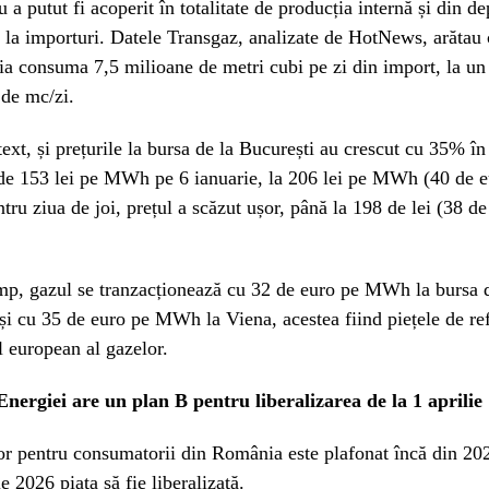
a putut fi acoperit în totalitate de producția internă și din dep
t la importuri. Datele Transgaz, analizate de HotNews, arătau c
a consuma 7,5 milioane de metri cubi pe zi din import, la u
 de mc/zi.
text, și prețurile la bursa de la București au crescut cu 35% în
de 153 lei pe MWh pe 6 ianuarie, la 206 lei pe MWh (40 de e
ntru ziua de joi, prețul a scăzut ușor, până la 198 de lei (38 d
imp, gazul se tranzacționează cu 32 de euro pe MWh la bursa 
 cu 35 de euro pe MWh la Viena, acestea fiind piețele de ref
l european al gazelor.
Energiei are un plan B pentru liberalizarea de la 1 aprilie
or pentru consumatorii din România este plafonat încă din 2
ie 2026 piața să fie liberalizată.