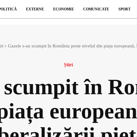
POLITICĂ
EXTERNE
ECONOMIE
COMUNICATE
SPORT
iri
Gazele s-au scumpit în România peste nivelul din piața europeană, î
Știri
 scumpit în R
 piața european
iberalizării pieț