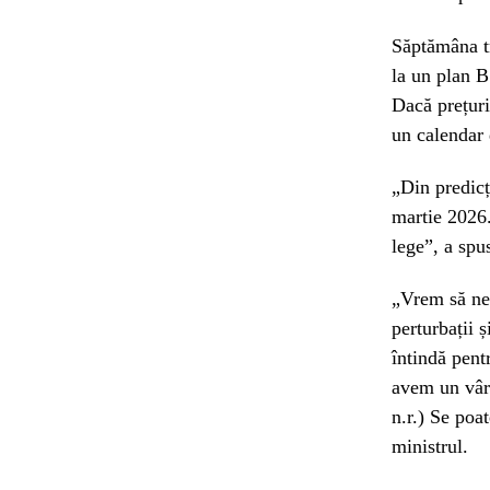
Săptămâna tr
la un plan B 
Dacă prețuri
un calendar 
„Din predicț
martie 2026.
lege”, a spu
„Vrem să ne 
perturbații 
întindă pent
avem un vârf
n.r.) Se poa
ministrul.