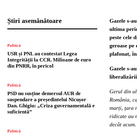
Știri asemănătoare
Gazele s-au
ultima peri
peste cele 
geroase pe 
Politică
USR și PNL au contestat Legea
plafonat, în
Integrității la CCR. Milioane de euro
din PNRR, în pericol
Gazele s-au
liberalizării
Politică
Gerul din ul
PSD nu susține demersul AUR de
suspendare a președintelui Nicușor
România, car
Dan. Ghigiu: „Criza guvernamentală e
marți, țara 
suficientă”
ridicate au 
decât acum.
Politică