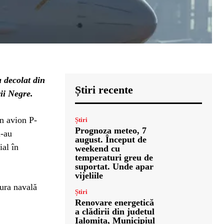
 decolat din
Știri recente
ii Negre.
n avion P-
Știri
Prognoza meteo, 7
i-au
august. Început de
ial în
weekend cu
temperaturi greu de
suportat. Unde apar
vijeliile
tura navală
Știri
Renovare energetică
a clădirii din judetul
Ialomita, Municipiul