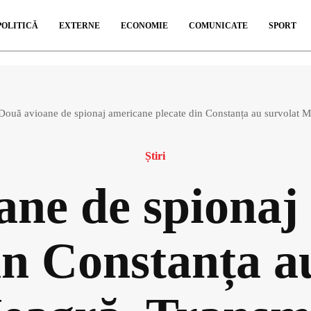
POLITICĂ
EXTERNE
ECONOMIE
COMUNICATE
SPORT
Două avioane de spionaj americane plecate din Constanța au survolat M
Știri
ane de spionaj
in Constanța a