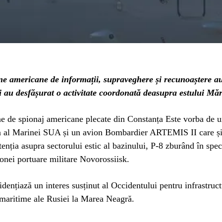
e americane de informații, supraveghere și recunoaștere au
i au desfășurat o activitate coordonată deasupra estului Măr
e de spionaj americane plecate din Constanța Este vorba de u
 al Marinei SUA și un avion Bombardier ARTEMIS II care ș
tenția asupra sectorului estic al bazinului, P-8 zburând în spec
onei portuare militare Novorossiisk.
dențiază un interes susținut al Occidentului pentru infrastruc
 maritime ale Rusiei la Marea Neagră.