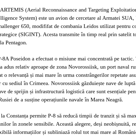
ARTEMIS (Aerial Reconnaissance and Targeting Exploitatio
lligence System) este un avion de cercetare al Armatei SUA, 
allenger 650, modififat de combania Leidos utilizat pentru c
trategice (SIGINT). Acesta transmite în timp real prin satelit t
 la Pentagon.
-8A Poseidon a efectuat o misiune mai concentrată pe tactic. 
-a adus relativ aproape de zona Novorossiisk, un port naval ru
at o relevanță și mai mare în urma constrângerilor repetate as
r cu sediul în Crimeea. Novorossiisk găzduiește nave de luptă
ve de sprijin și infrastructură logistică care sunt esențiale pen
Rusiei de a susține operațiunile navale în Marea Neagră.
la Constanța permite P-8 să reducă timpii de tranzit și să ma
nilor în zonele sensibile. Această alegere, deși neobișnuită, re
xibilă informațiilor și subliniază rolul tot mai mare al Români