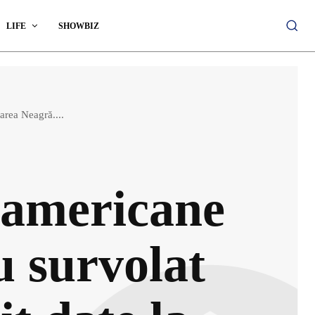
LIFE
SHOWBIZ
area Neagră....
 americane
u survolat