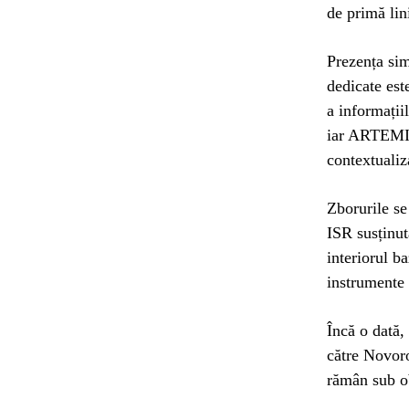
de primă lin
Prezența sim
dedicate est
a informații
iar ARTEMIS 
contextualiz
Zborurile se
ISR susținut
interiorul b
instrumente 
Încă o dată,
către Novoro
rămân sub ob