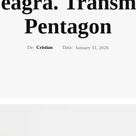
agră. Transmi
Pentagon
De:
Cristian
Data:
January 31, 2026