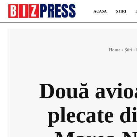
ACASA
ȘTIRI
Home
Știri
Două avio
plecate d