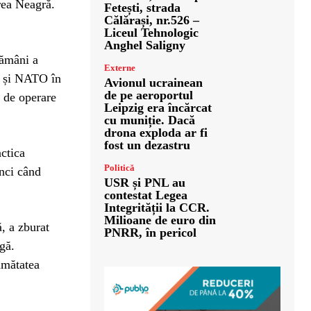
rea Neagră.
Fetești, strada
Călărași, nr.526 –
Liceul Tehnologic
Anghel Saligny
tămâni a
Externe
A și NATO în
Avionul ucrainean
de pe aeroportul
 de operare
Leipzig era încărcat
cu muniție. Dacă
drona exploda ar fi
fost un dezastru
actica
Politică
unci când
USR și PNL au
contestat Legea
Integrității la CCR.
Milioane de euro din
, a zburat
PNRR, în pericol
rgă.
jumătatea