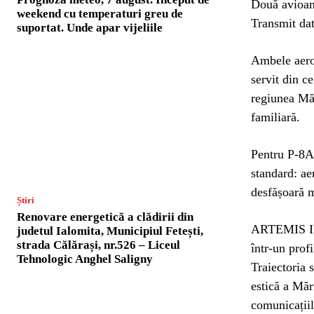
Două avioan
weekend cu temperaturi greu de
Transmit da
suportat. Unde apar vijeliile
Ambele aero
servit din c
regiunea Mă
familiară.
Pentru P-8A 
standard: ae
desfășoară 
Știri
Renovare energetică a clădirii din
ARTEMIS II 
judetul Ialomita, Municipiul Fetești,
strada Călărași, nr.526 – Liceul
într-un prof
Tehnologic Anghel Saligny
Traiectoria 
estică a Măr
comunicațiil