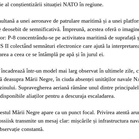
ie al conștientizării situației NATO în regiune.
ultană a unei aeronave de patrulare maritimă și a unei plat
e deosebit de semnificativă. Împreună, acestea oferă o imagine 
lor: P-8 concentrându-se pe activitatea maritimă de suprafață 
II colectând semnături electronice care ajută la interpretarea
area a ceea ce se întâmplă pe apă și în jurul ei.
 încadrează într-un model mai larg observat în ultimele zile, c
ă deasupra Mării Negre, în ciuda absenței unităților navale 
azinului. Supravegherea aeriană rămâne unul dintre principalel
disponibile aliaților pentru a descuraja escaladarea.
 estul Mării Negre apare ca un punct focal. Privirea atentă ar
ssiisk transmite un mesaj clar: mișcările și infrastructura nav
servație constantă.