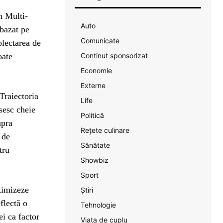
n Multi-
Auto
bazat pe
Comunicate
olectarea de
oate
Continut sponsorizat
Economie
Externe
Traiectoria
Life
sesc cheie
Politică
upra
Rețete culinare
 de
Sănătate
tru
Showbiz
Sport
ximizeze
Știri
flectă o
Tehnologie
ei ca factor
Viața de cuplu