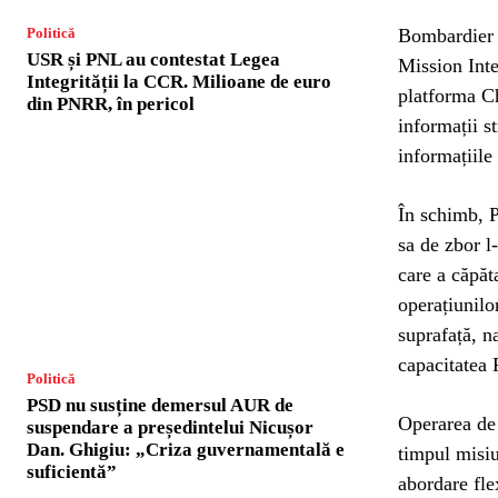
Bombardier 
Politică
USR și PNL au contestat Legea
Mission Inte
Integrității la CCR. Milioane de euro
platforma Ch
din PNRR, în pericol
informații s
informațiile
În schimb, P
sa de zbor l
care a căpăt
operațiunilo
suprafață, na
capacitatea 
Politică
PSD nu susține demersul AUR de
Operarea de 
suspendare a președintelui Nicușor
Dan. Ghigiu: „Criza guvernamentală e
timpul misiu
suficientă”
abordare fle