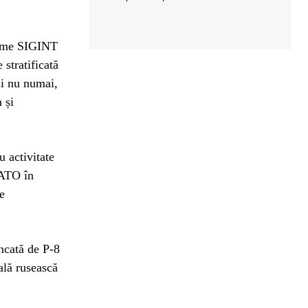
forme SIGINT
stratificată
și nu numai,
 și
u activitate
NATO în
e
uncată de P-8
ală rusească