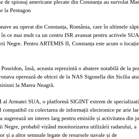
e de spionaj americane plecate din Constanța au survolat Ma
te la Pentagon
nave au operat din Constanța, România, care în ultimele săp
e în ce mai mult ca un centru ISR avansat pentru activele SU
rii Negre. Pentru ARTEMIS II, Constanța este acum o locație
Poseidon, însă, aceasta reprezintă o abatere notabilă de la pr
ronava operează de obicei de la NAS Sigonella din Sicilia at
misiuni la Marea Neagră.
al Armatei SUA, o platformă SIGINT extrem de specializată
il compatibil cu colectarea de informații electronice pe arie la
sa sugerează un interes larg pentru emisiile și activitatea din 
ii Negre, probabil vizând monitorizarea utilizării radarului, a
or și a altor semnale legate de resursele navale și de