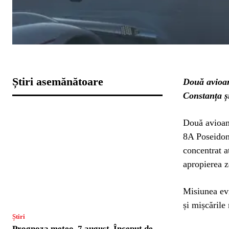
Știri asemănătoare
Două avioan
Constanța ș
Două avioan
8A Poseidon
concentrat a
apropierea z
Misiunea evi
și mișcările
Știri
Prognoza meteo, 7 august. Început de