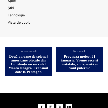
Sport
Știri
Tehnologie
Viața de cuplu
Previous article
Next article
Două avioane de spionaj
Prognoza meteo, 31
americane plecate din
ianuarie. Vreme rece și
Constanța au survolat
instabilă, cu lapoviță și
Marea Neagră. Transmit
vânt puternic
date la Pentagon