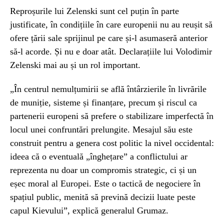
Reproșurile lui Zelenski sunt cel puțin în parte
justificate, în condițiile în care europenii nu au reușit să
ofere țării sale sprijinul pe care și-l asumaseră anterior
să-l acorde. Și nu e doar atât. Declarațiile lui Volodimir
Zelenski mai au și un rol important.
„În centrul nemulțumirii se află întârzierile în livrările
de muniție, sisteme și finanțare, precum și riscul ca
partenerii europeni să prefere o stabilizare imperfectă în
locul unei confruntări prelungite. Mesajul său este
construit pentru a genera cost politic la nivel occidental:
ideea că o eventuală „înghețare” a conflictului ar
reprezenta nu doar un compromis strategic, ci și un
eșec moral al Europei. Este o tactică de negociere în
spațiul public, menită să prevină decizii luate peste
capul Kievului”, explică generalul Grumaz.