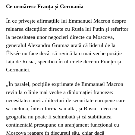
Ce urmăresc Franța și Germania
În ce privește afirmațiile lui Emmanuel Macron despre
reluarea discuțiilor directe cu Rusia lui Putin și referitor
la necesitatea unor negocieri directe cu Moscova,
generalul Alexandru Grumaz arată că liderul de la
Élysée nu face decât să revină la o mai veche poziție
față de Rusia, specifică în ultimele decenii Franței și
Germaniei.
„În paralel, pozițiile exprimate de Emmanuel Macron
revin la o linie mai veche a diplomației franceze:
necesitatea unei arhitecturi de securitate europene care
să includă, într-o formă sau alta, și Rusia. Ideea că
geografia nu poate fi schimbată și că stabilitatea
continentală presupune un aranjament funcțional cu
Moscova reapare în discursul său, chiar dacă