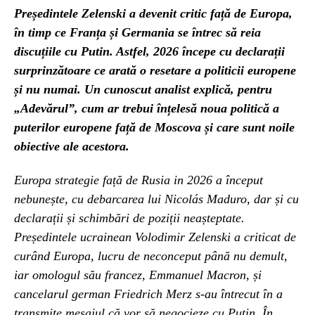
Președintele Zelenski a devenit critic față de Europa,
în timp ce Franța și Germania se întrec să reia
discuțiile cu Putin. Astfel, 2026 începe cu declarații
surprinzătoare ce arată o resetare a politicii europene
și nu numai. Un cunoscut analist explică, pentru
„Adevărul”, cum ar trebui înțelesă noua politică a
puterilor europene față de Moscova și care sunt noile
obiective ale acestora.
Europa strategie față de Rusia in 2026 a început
nebunește, cu debarcarea lui Nicolás Maduro, dar și cu
declarații și schimbări de poziții neașteptate.
Președintele ucrainean Volodimir Zelenski a criticat de
curând Europa, lucru de neconceput până nu demult,
iar omologul său francez, Emmanuel Macron, și
cancelarul german Friedrich Merz s-au întrecut în a
transmite mesajul că vor să negocieze cu Putin. În