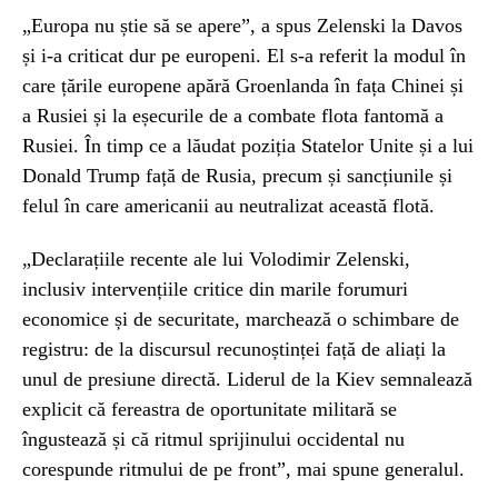
„Europa nu știe să se apere”, a spus Zelenski la Davos
și i-a criticat dur pe europeni. El s-a referit la modul în
care țările europene apără Groenlanda în fața Chinei și
a Rusiei și la eșecurile de a combate flota fantomă a
Rusiei. În timp ce a lăudat poziția Statelor Unite și a lui
Donald Trump față de Rusia, precum și sancțiunile și
felul în care americanii au neutralizat această flotă.
„Declarațiile recente ale lui Volodimir Zelenski,
inclusiv intervențiile critice din marile forumuri
economice și de securitate, marchează o schimbare de
registru: de la discursul recunoștinței față de aliați la
unul de presiune directă. Liderul de la Kiev semnalează
explicit că fereastra de oportunitate militară se
îngustează și că ritmul sprijinului occidental nu
corespunde ritmului de pe front”, mai spune generalul.