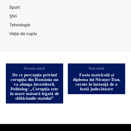
Sport
Știri
Tehnologie
Viața de cuplu
Previous article
Next article
De ce percepția privind
Foaia matricolă și
corupția din România nu
diploma lui Nicușor Dan,
va alunga investitorii.
cerute în instanță de o
Politolog: „Corupția este
fostă judecătoare
în mare măsură legată de
slăbiciunile statului”