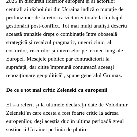
2026 în discursul liderilor europeni și al actorilor
centrali ai războiului din Ucraina indică o mutație de
profunzime: de la retorica victoriei totale la limbajul
gestionării post-conflict. Tot mai mulți analiști descriu
această tranziție drept o combinație între oboseală
strategică și recalcul pragmatic, uneori cinic, al
costurilor, riscurilor și intereselor pe termen lung ale
Europei. Mesajele publice par contradictorii la
suprafață, dar citite împreună conturează aceeași
repoziționare geopolitică”, spune generalul Grumaz.
De ce e tot mai critic Zelenski cu europenii
El s-a referit și la ultimele declarații date de Volodimir
Zelenski în care acesta a fost foarte critic la adresa
europenilor, deși aceștia duc în ultima perioadă greul
susținerii Ucrainei pe linia de plutire.