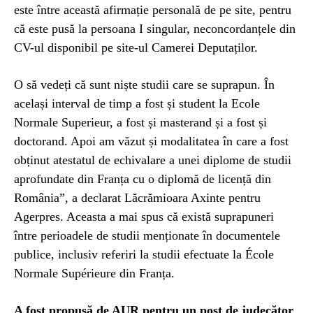
este între această afirmație personală de pe site, pentru
că este pusă la persoana I singular, neconcordanțele din
CV-ul disponibil pe site-ul Camerei Deputaților.
O să vedeți că sunt niște studii care se suprapun. În
același interval de timp a fost și student la Ecole
Normale Superieur, a fost și masterand și a fost și
doctorand. Apoi am văzut și modalitatea în care a fost
obținut atestatul de echivalare a unei diplome de studii
aprofundate din Franța cu o diplomă de licență din
România”, a declarat Lăcrămioara Axinte pentru
Agerpres. Aceasta a mai spus că există suprapuneri
între perioadele de studii menționate în documentele
publice, inclusiv referiri la studii efectuate la École
Normale Supérieure din Franța.
A fost propusă de AUR pentru un post de judecător