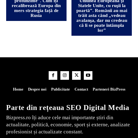
profunzime”. Cum își
Uniunea Europeană şi
recalibrează Europa din
Statele Unite, cu ruşii la
mers strategia față de
poartă”. Românii au mai
Rusia
trăit asta când „vedeau
avalanşa, dar nu credeau
că li se poate întâmpla
lor”
Home
Despre noi
Publicitate
Contact
Parteneri BizPress
Parte din rețeaua SEO Digital Media
Bizpress.ro îți aduce cele mai importante știri din
actualitate, politică, economie, sport și externe, analizate
profesionist și actualizate constant.