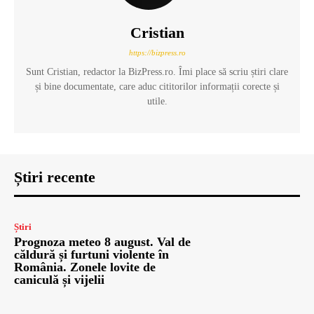
Cristian
https://bizpress.ro
Sunt Cristian, redactor la BizPress.ro. Îmi place să scriu știri clare
și bine documentate, care aduc cititorilor informații corecte și
utile.
Știri recente
Știri
Prognoza meteo 8 august. Val de
căldură și furtuni violente în
România. Zonele lovite de
caniculă și vijelii