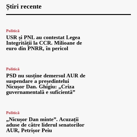
Știri recente
Politică
USR și PNL au contestat Legea
Integrității la CCR. Milioane de
euro din PNRR, în pericol
Politică
PSD nu susține demersul AUR de
suspendare a președintelui
Nicușor Dan. Ghigiu: „Criza
guvernamentală e suficientă”
Politică
„Nicușor Dan minte”. Acuzații
aduse de către liderul senatorilor
AUR, Petrișor Peiu