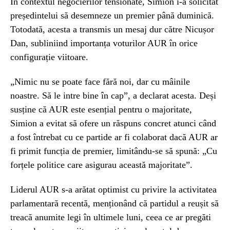
În contextul negocierilor tensionate, Simion i-a solicitat
președintelui să desemneze un premier până duminică.
Totodată, acesta a transmis un mesaj dur către Nicușor
Dan, subliniind importanța voturilor AUR în orice
configurație viitoare.
„Nimic nu se poate face fără noi, dar cu mâinile
noastre. Să le intre bine în cap”, a declarat acesta. Deși
susține că AUR este esențial pentru o majoritate,
Simion a evitat să ofere un răspuns concret atunci când
a fost întrebat cu ce partide ar fi colaborat dacă AUR ar
fi primit funcția de premier, limitându-se să spună: „Cu
forțele politice care asigurau această majoritate”.
Liderul AUR s-a arătat optimist cu privire la activitatea
parlamentară recentă, menționând că partidul a reușit să
treacă anumite legi în ultimele luni, ceea ce ar pregăti