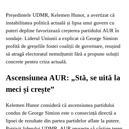
Președintele UDMR, Kelemen Hunor, a avertizat că
instabilitatea politică actuală și lipsa unui guvern cu
puteri depline favorizează creșterea partidului AUR în
sondaje. Liderul Uniunii a explicat că George Simion
profită de greșelile fostei coaliții de guvernare, reușind
să atragă electoratul nemulțumit fără a propune soluții
concrete pentru criza actuală.
Ascensiunea AUR: „Stă, se uită la
meci și crește”
Kelemen Hunor consideră că ascensiunea partidului
condus de George Simion este o consecință directă a
lipsei de rezultate din partea partidelor aflate la putere.
Potrivit liderului UDMR, AUR reușește să câștige teren