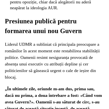
pentru opoziție, chiar dacă alegătorii nu aderă
neapărat la ideologia AUR.
Presiunea publică pentru
formarea unui nou Guvern
Liderul UDMR a subliniat că principala preocupare a
românilor în acest moment este restabilirea stabilității
politice. Oamenii resimt nesiguranța provocată de
absența unui executiv cu atribuții depline și cer
politicienilor să găsească urgent o cale de ieșire din
blocaj.
„În ultimele zile, oriunde m-am dus, prima sau,
dacă nu prima, a doua întrebare a fost: «Când vom
avea Guvern?». Oamenii s-au săturat de circ, s-au
săturat de această situaţie incertă, de această