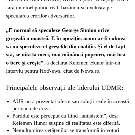
fără un efort politic real, bazându-se exclusiv pe
specularea erorilor adversarilor.
„E normal să speculeze George Simion orice
greşeală a noastră. E în opoziţie, acum ar fi culmea
să nu speculeze el greşelile din coaliţie. Şi el de fapt
stă, se uită la meci, mai mănâncă popcorn, mai bea
o bere şi creşte”
, a declarat Kelemen Hunor într-un
interviu pentru HotNews, citat de News.ro.
Principalele observații ale liderului UDMR:
AUR nu a prezentat oferte sau soluții reale în această
perioadă de criză.
Partidul este perceput ca fiind „antisistem”, deși
Kelemen Hunor susține că realitatea este diferită.
Nemulțumirea cetățenilor se transformă în voturi