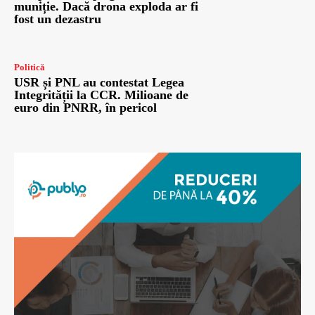
muniție. Dacă drona exploda ar fi
fost un dezastru
Politică
USR și PNL au contestat Legea
Integrității la CCR. Milioane de
euro din PNRR, în pericol