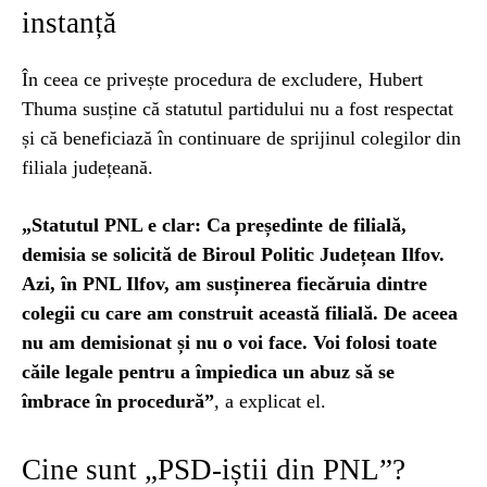
instanță
În ceea ce privește procedura de excludere, Hubert
Thuma susține că statutul partidului nu a fost respectat
și că beneficiază în continuare de sprijinul colegilor din
filiala județeană.
„Statutul PNL e clar: Ca președinte de filială,
demisia se solicită de Biroul Politic Județean Ilfov.
Azi, în PNL Ilfov, am susținerea fiecăruia dintre
colegii cu care am construit această filială. De aceea
nu am demisionat și nu o voi face. Voi folosi toate
căile legale pentru a împiedica un abuz să se
îmbrace în procedură”
, a explicat el.
Cine sunt „PSD-iștii din PNL”?