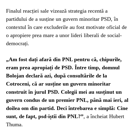
Finalul reacției sale vizează strategia recentă a
partidului de a susține un guvern minoritar PSD, în
contextul în care excluderile au fost motivate oficial de
o apropiere prea mare a unor lideri liberali de social-
democrați.
„Am fost dați afară din PNL pentru că, chipurile,
eram prea apropiați de PSD. Între timp, domnul
Bolojan declară azi, după consultările de la
Cotroceni, că ar susține un guvern minoritar
construit în jurul PSD. Colegii mei au susținut un
guvern condus de un premier PNL, până mai ieri, al
doilea om din partid. Deci întrebarea e simplă: Cine
sunt, de fapt, psd-iștii din PNL?”
, a încheiat Hubert
Thuma.