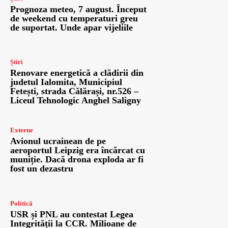
Prognoza meteo, 7 august. Început
de weekend cu temperaturi greu
de suportat. Unde apar vijeliile
Știri
Renovare energetică a clădirii din
judetul Ialomita, Municipiul
Fetești, strada Călărași, nr.526 –
Liceul Tehnologic Anghel Saligny
Externe
Avionul ucrainean de pe
aeroportul Leipzig era încărcat cu
muniție. Dacă drona exploda ar fi
fost un dezastru
Politică
USR și PNL au contestat Legea
Integrității la CCR. Milioane de