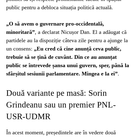
public pentru a debloca situația politică actuală.
„O să avem o guvernare pro-occidentală,
minoritară”
, a declarat Nicușor Dan. El a adăugat că
partidele au la dispoziție câteva zile pentru a ajunge la
un consens:
„Eu cred că cine anunță ceva public,
trebuie să se țină de cuvânt. Din ce au anunțat
public se întrevede șansa unui guvern, sper, până la
sfârșitul sesiunii parlamentare. Mingea e la ei”
.
Două variante pe masă: Sorin
Grindeanu sau un premier PNL-
USR-UDMR
În acest moment, președintele are în vedere două