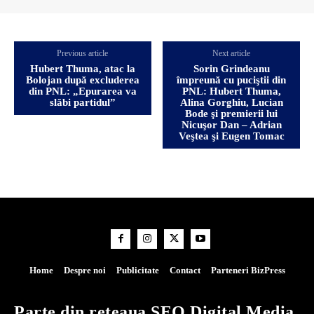
Previous article
Next article
Hubert Thuma, atac la
Sorin Grindeanu
Bolojan după excluderea
împreună cu puciştii din
din PNL: „Epurarea va
PNL: Hubert Thuma,
slăbi partidul”
Alina Gorghiu, Lucian
Bode şi premierii lui
Nicuşor Dan – Adrian
Veştea şi Eugen Tomac
Home
Despre noi
Publicitate
Contact
Parteneri BizPress
Parte din rețeaua SEO Digital Media