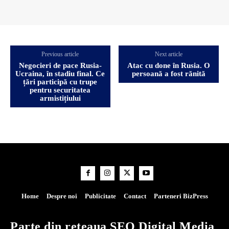
Previous article
Next article
Negocieri de pace Rusia-
Atac cu done în Rusia. O
Ucraina, în stadiu final. Ce
persoană a fost rănită
țări participă cu trupe
pentru securitatea
armistițiului
Home
Despre noi
Publicitate
Contact
Parteneri BizPress
Parte din rețeaua SEO Digital Media