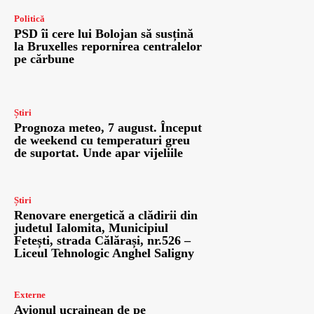
Politică
PSD îi cere lui Bolojan să susțină
la Bruxelles repornirea centralelor
pe cărbune
Știri
Prognoza meteo, 7 august. Început
de weekend cu temperaturi greu
de suportat. Unde apar vijeliile
Știri
Renovare energetică a clădirii din
judetul Ialomita, Municipiul
Fetești, strada Călărași, nr.526 –
Liceul Tehnologic Anghel Saligny
Externe
Avionul ucrainean de pe