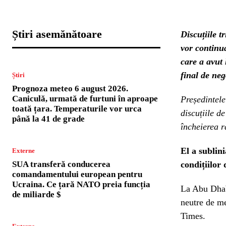
Știri asemănătoare
Discuțiile t
vor continua
care a avut 
final de neg
Știri
Prognoza meteo 6 august 2026.
Caniculă, urmată de furtuni în aproape
Președintele
toată țara. Temperaturile vor urca
discuțiile d
până la 41 de grade
încheierea r
El a sublin
Externe
SUA transferă conducerea
condițiilor 
comandamentului european pentru
Ucraina. Ce țară NATO preia funcția
La Abu Dhabi
de miliarde $
neutre de me
Times.