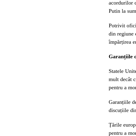
acordurilor 
Putin la sum
Potrivit ofic
din regiune
împărțirea e
Garanțiile 
Statele Unit
mult decât c
pentru a mon
Garanțiile d
discuțiile d
Țările europ
pentru a mon