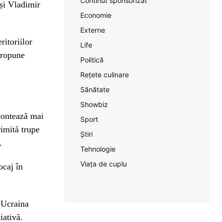
Continut sponsorizat
 și Vladimir
Economie
Externe
ritoriilor
Life
propune
Politică
Rețete culinare
Sănătate
Showbiz
 contează mai
Sport
rimită trupe
Știri
.
Tehnologie
Viața de cuplu
ocaj în
n Ucraina
iativă.