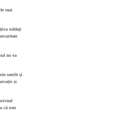
ele mai
țiva soldați
securitate
nul nu va
in satelit și
arcație și
privind
u că este