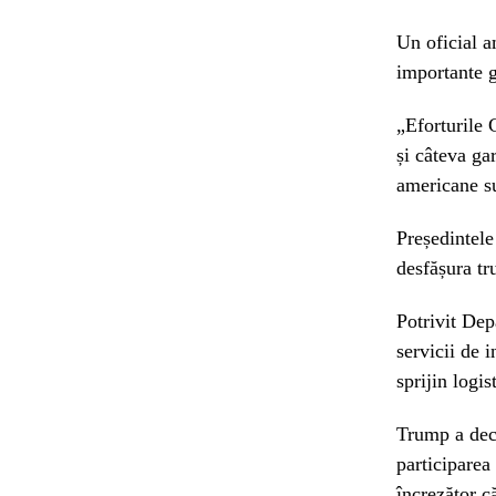
Un oficial 
importante g
„Eforturile 
și câteva gar
americane su
Președintel
desfășura tr
Potrivit Dep
servicii de 
sprijin logist
Trump a decl
participarea
încrezător c