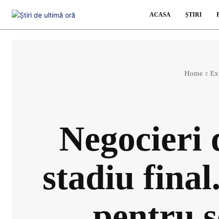
ACASA
ȘTIRI
Home
Ex
Negocieri 
stadiu final
pentru s