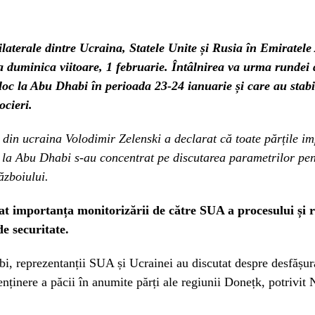
rilaterale dintre Ucraina, Statele Unite și Rusia în Emiratel
 duminica viitoare, 1 februarie. Întâlnirea va urma rundei d
loc la Abu Dhabi în perioada 23-24 ianuarie și care au stabi
ocieri.
 din ucraina Volodimir Zelenski a declarat că toate părțile im
e la Abu Dhabi s-au concentrat pe discutarea parametrilor pe
ăzboiului.
iat importanța monitorizării de către SUA a procesului și 
de securitate.
, reprezentanții SUA și Ucrainei au discutat despre desfășur
nținere a păcii în anumite părți ale regiunii Donețk, potrivit