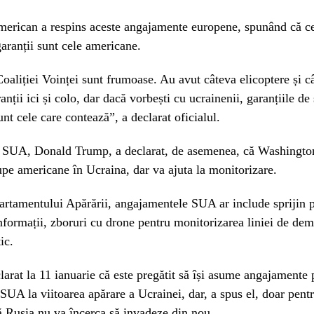
american a respins aceste angajamente europene, spunând că c
aranții sunt cele americane.
Coaliției Voinței sunt frumoase. Au avut câteva elicoptere și câ
anții ici și colo, dar dacă vorbești cu ucrainenii, garanțiile de 
nt cele care contează”, a declarat oficialul.
e SUA, Donald Trump, a declarat, de asemenea, că Washingto
upe americane în Ucraina, dar va ajuta la monitorizare.
artamentului Apărării, angajamentele SUA ar include sprijin pr
informații, zboruri cu drone pentru monitorizarea liniei de dem
ic.
arat la 11 ianuarie că este pregătit să își asume angajamente 
 SUA la viitoarea apărare a Ucrainei, dar, a spus el, doar pentr
ă Rusia nu va încerca să invadeze din nou.