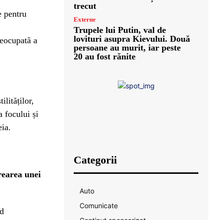
trecut
e pentru
Externe
Trupele lui Putin, val de
lovituri asupra Kievului. Două
neocupată a
persoane au murit, iar peste
20 au fost rănite
lităților,
 focului și
eia.
Categorii
rearea unei
Auto
Comunicate
nd