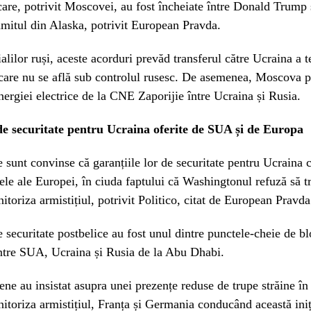
care, potrivit Moscovei, au fost încheiate între Donald Trump
mitul din Alaska, potrivit European Pravda.
ialilor ruși, aceste acorduri prevăd transferul către Ucraina a te
 care nu se află sub controlul rusesc. De asemenea, Moscova 
nergiei electrice de la CNE Zaporijie între Ucraina și Rusia.
de securitate pentru Ucraina oferite de SUA și de Europa
e sunt convinse că garanțiile lor de securitate pentru Ucraina
ele ale Europei, în ciuda faptului că Washingtonul refuză să t
itoriza armistițiul, potrivit Politico, citat de European Pravda
e securitate postbelice au fost unul dintre punctele-cheie de bl
intre SUA, Ucraina și Rusia de la Abu Dhabi.
ene au insistat asupra unei prezențe reduse de trupe străine î
itoriza armistițiul, Franța și Germania conducând această iniț