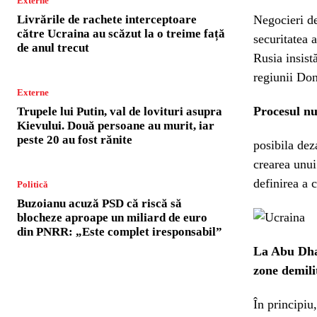
Externe
Livrările de rachete interceptoare
Negocieri de
către Ucraina au scăzut la o treime față
securitatea a
de anul trecut
Rusia insist
regiunii Don
Externe
Procesul nu
Trupele lui Putin, val de lovituri asupra
Kievului. Două persoane au murit, iar
peste 20 au fost rănite
posibila dez
crearea unui
definirea a c
Politică
Buzoianu acuză PSD că riscă să
blocheze aproape un miliard de euro
din PNRR: „Este complet iresponsabil”
La Abu Dhab
zone demili
În principiu