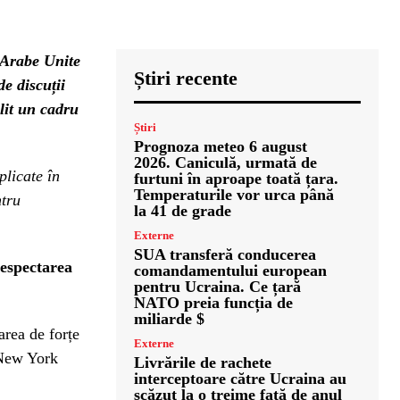
e Arabe Unite
Știri recente
e discuții
lit un cadru
Știri
Prognoza meteo 6 august
2026. Caniculă, urmată de
plicate în
furtuni în aproape toată țara.
Temperaturile vor urca până
ntru
la 41 de grade
Externe
SUA transferă conducerea
respectarea
comandamentului european
pentru Ucraina. Ce țară
NATO preia funcția de
miliarde $
area de forțe
Externe
 New York
Livrările de rachete
interceptoare către Ucraina au
scăzut la o treime față de anul