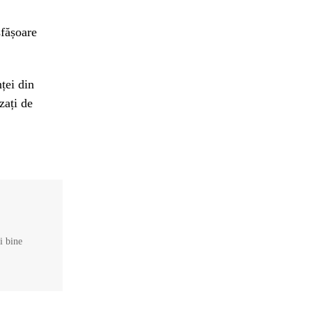
sfășoare
ței din
zați de
și bine