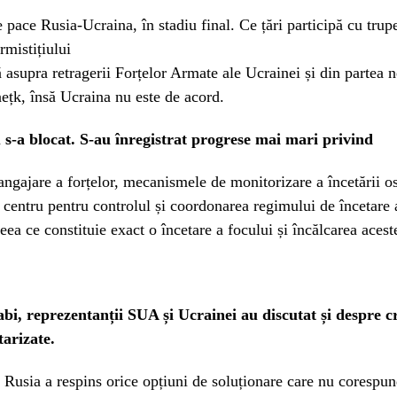
 pace Rusia-Ucraina, în stadiu final. Ce țări participă cu trup
rmistițiului
ă asupra retragerii Forțelor Armate ale Ucrainei și din partea 
ețk, însă Ucraina nu este de acord.
 s-a blocat. S-au înregistrat progrese mai mari privind
angajare a forțelor, mecanismele de monitorizare a încetării osti
 centru pentru controlul și coordonarea regimului de încetare a
eea ce constituie exact o încetare a focului și încălcarea acest
i, reprezentanții SUA și Ucrainei au discutat și despre c
tarizate.
, Rusia a respins orice opțiuni de soluționare care nu corespu