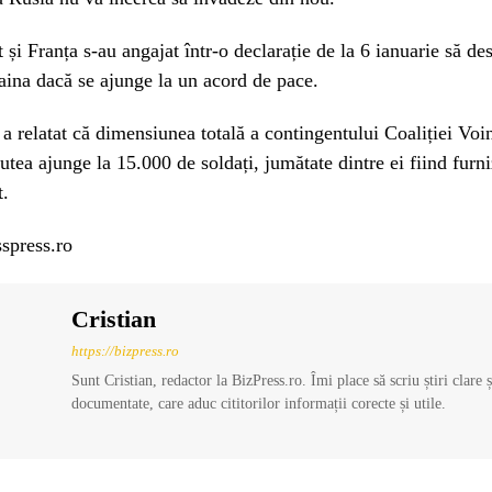
 și Franța s-au angajat într-o declarație de la 6 ianuarie să de
aina dacă se ajunge la un acord de pace.
 relatat că dimensiunea totală a contingentului Coaliției Voin
utea ajunge la 15.000 de soldați, jumătate dintre ei fiind furni
t.
spress.ro
Cristian
https://bizpress.ro
Sunt Cristian, redactor la BizPress.ro. Îmi place să scriu știri clare 
documentate, care aduc cititorilor informații corecte și utile.