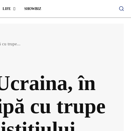
LIFE
SHOWBIZ
 cu trupe...
Ucraina, în
cipă cu trupe
stițiului