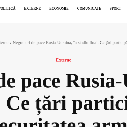
POLITICĂ
EXTERNE
ECONOMIE
COMUNICATE
SPORT
terne
Negocieri de pace Rusia-Ucraina, în stadiu final. Ce țări participă
Externe
de pace Rusia-
. Ce țări parti
ecuritatea armi