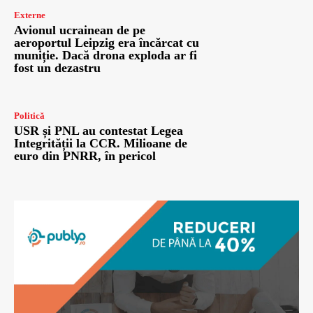
Externe
Avionul ucrainean de pe
aeroportul Leipzig era încărcat cu
muniție. Dacă drona exploda ar fi
fost un dezastru
Politică
USR și PNL au contestat Legea
Integrității la CCR. Milioane de
euro din PNRR, în pericol