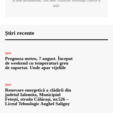
și bine documentate, care aduc cititorilor informații corecte și
utile.
Știri recente
Știri
Prognoza meteo, 7 august. Început
de weekend cu temperaturi greu
de suportat. Unde apar vijeliile
Știri
Renovare energetică a clădirii din
judetul Ialomita, Municipiul
Fetești, strada Călărași, nr.526 –
Liceul Tehnologic Anghel Saligny