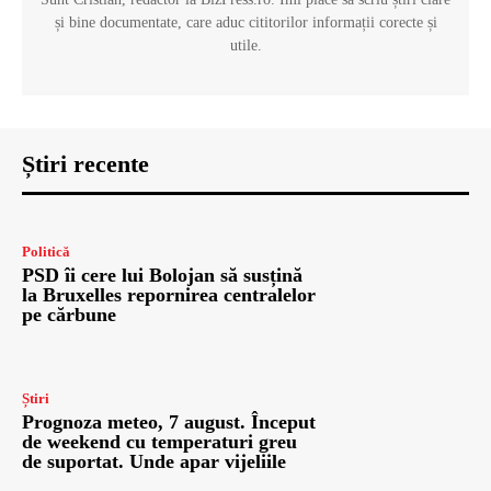
și bine documentate, care aduc cititorilor informații corecte și
utile.
Știri recente
Politică
PSD îi cere lui Bolojan să susțină
la Bruxelles repornirea centralelor
pe cărbune
Știri
Prognoza meteo, 7 august. Început
de weekend cu temperaturi greu
de suportat. Unde apar vijeliile