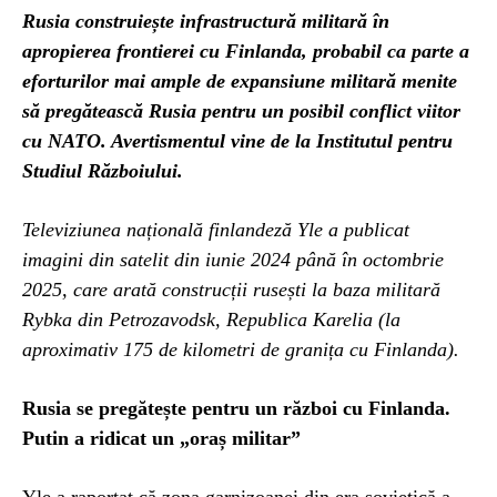
Rusia construiește infrastructură militară în
apropierea frontierei cu Finlanda, probabil ca parte a
eforturilor mai ample de expansiune militară menite
să pregătească Rusia pentru un posibil conflict viitor
cu NATO. Avertismentul vine de la Institutul pentru
Studiul Războiului.
Televiziunea națională finlandeză Yle a publicat
imagini din satelit din iunie 2024 până în octombrie
2025, care arată construcții rusești la baza militară
Rybka din Petrozavodsk, Republica Karelia (la
aproximativ 175 de kilometri de granița cu Finlanda).
Rusia se pregătește pentru un război cu Finlanda.
Putin a ridicat un „oraș militar”
Yle a raportat că zona garnizoanei din era sovietică a