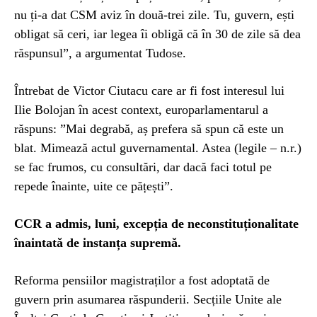
nu ți-a dat CSM aviz în două-trei zile. Tu, guvern, ești
obligat să ceri, iar legea îi obligă că în 30 de zile să dea
răspunsul”, a argumentat Tudose.
Întrebat de Victor Ciutacu care ar fi fost interesul lui
Ilie Bolojan în acest context, europarlamentarul a
răspuns: ”Mai degrabă, aș prefera să spun că este un
blat. Mimează actul guvernamental. Astea (legile – n.r.)
se fac frumos, cu consultări, dar dacă faci totul pe
repede înainte, uite ce pățești”.
CCR a admis, luni, excepția de neconstituționalitate
înaintată de instanța supremă.
Reforma pensiilor magistraților a fost adoptată de
guvern prin asumarea răspunderii. Secțiile Unite ale