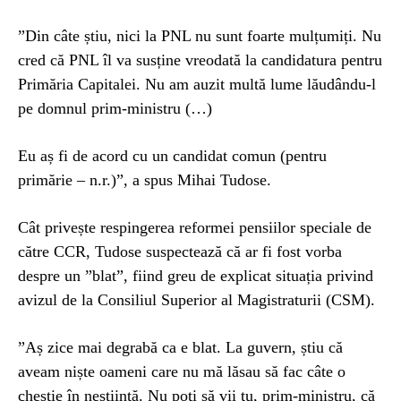
”Din câte știu, nici la PNL nu sunt foarte mulțumiți. Nu
cred că PNL îl va susține vreodată la candidatura pentru
Primăria Capitalei. Nu am auzit multă lume lăudându-l
pe domnul prim-ministru (…)
Eu aș fi de acord cu un candidat comun (pentru
primărie – n.r.)”, a spus Mihai Tudose.
Cât privește respingerea reformei pensiilor speciale de
către CCR, Tudose suspectează că ar fi fost vorba
despre un ”blat”, fiind greu de explicat situația privind
avizul de la Consiliul Superior al Magistraturii (CSM).
”Aș zice mai degrabă ca e blat. La guvern, știu că
aveam niște oameni care nu mă lăsau să fac câte o
chestie în neștiință. Nu poți să vii tu, prim-ministru, că