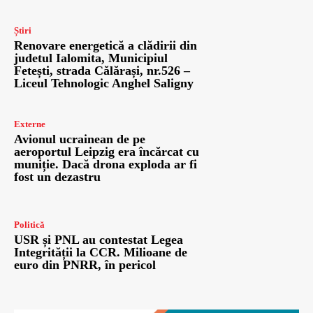
Știri
Renovare energetică a clădirii din
judetul Ialomita, Municipiul
Fetești, strada Călărași, nr.526 –
Liceul Tehnologic Anghel Saligny
Externe
Avionul ucrainean de pe
aeroportul Leipzig era încărcat cu
muniție. Dacă drona exploda ar fi
fost un dezastru
Politică
USR și PNL au contestat Legea
Integrității la CCR. Milioane de
euro din PNRR, în pericol