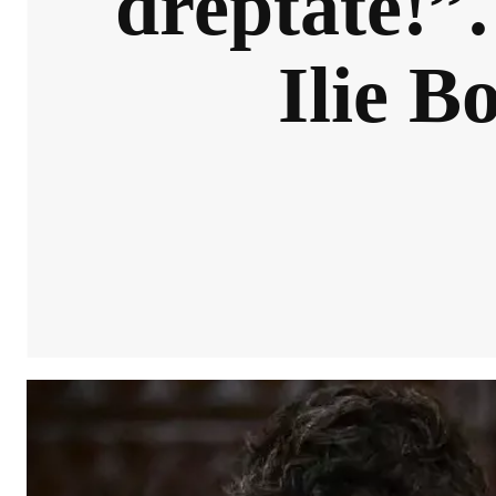
dreptate!”
Ilie B