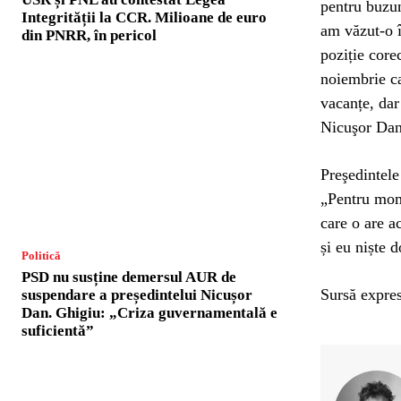
pentru buzun
Integrității la CCR. Milioane de euro
am văzut-o î
din PNRR, în pericol
poziție corec
noiembrie ca
vacanțe, dar 
Nicuşor Dan
Preşedintele
„Pentru mome
care o are a
și eu niște d
Politică
PSD nu susține demersul AUR de
Sursă expres
suspendare a președintelui Nicușor
Dan. Ghigiu: „Criza guvernamentală e
suficientă”