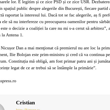
arele lor. E legitim și ce zice PSD și ce zice USR. Dezbater
n spațiul public despre alegerile din București, fiecare partid 
tă raportat la interesul lui. Dacă tot se fac alegerile, aș fi pref
 ele să nu interfereze cu preocuparea oamenilor pentru sărbăto
este o decizie a coaliției la care nu mi s-a cerut să arbitrez”, 
 la Antena 1.
 Nicușor Dan a mai menţionat că premierul nu are loc la prim
nt, Ilie Bolojan este prim-ministru și cred că va continua pe
cum. Constituția mă obligă, am fost primar patru ani și jumăt
orințe legat de ce ar trebui să se întâmple la primărie”.
spress.ro
Cristian
https://bizpress.ro