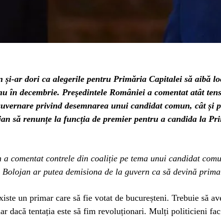
și-ar dori ca alegerile pentru Primăria Capitalei să aibă lo
nu în decembrie. Preşedintele României a comentat atât tens
 guvernare privind desemnarea unui candidat comun, cât și po
ojan să renunțe la funcția de premier pentru a candida la Pr
a comentat contrele din coaliție pe tema unui candidat comu
e Bolojan ar putea demisiona de la guvern ca să devină prima
xiste un primar care să fie votat de bucureșteni. Trebuie să a
ar dacă tentația este să fim revoluționari. Mulți politicieni fac