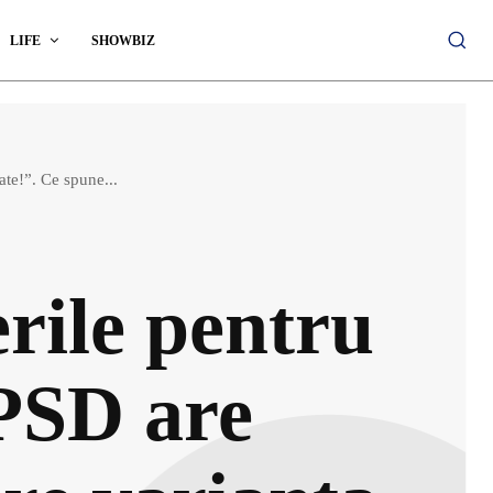
LIFE
SHOWBIZ
ate!”. Ce spune...
rile pentru
„PSD are