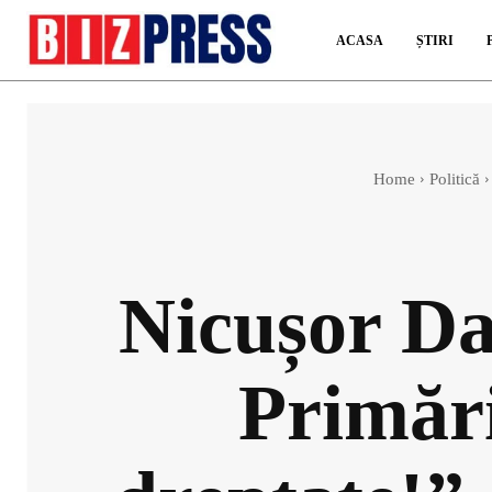
ACASA
ȘTIRI
Home
Politică
Nicușor Da
Primări