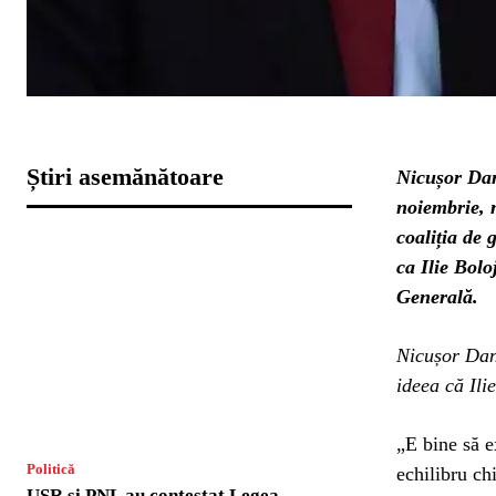
Știri asemănătoare
Nicușor Dan 
noiembrie, 
coaliția de
ca Ilie Bol
Generală.
Nicușor Dan 
ideea că Ili
„E bine să e
Politică
echilibru chi
USR și PNL au contestat Legea