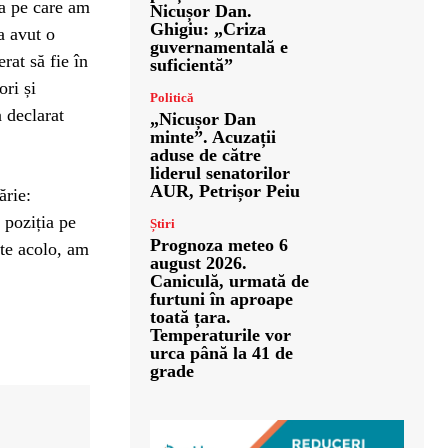
ea pe care am
Nicușor Dan.
Ghigiu: „Criza
a avut o
guvernamentală e
erat să fie în
suficientă”
ri și
Politică
a declarat
„Nicușor Dan
minte”. Acuzații
aduse de către
liderul senatorilor
AUR, Petrișor Peiu
ărie:
 poziția pe
Știri
Prognoza meteo 6
ate acolo, am
august 2026.
Caniculă, urmată de
furtuni în aproape
toată țara.
Temperaturile vor
urca până la 41 de
grade