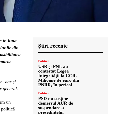
c în luna
Știri recente
iunile din
sibilitatea
imăria
Politică
USR și PNL au
contestat Legea
Integrității la CCR.
Milioane de euro din
n, dar și
PNRR, în pericol
r general.
Politică
PSD nu susține
vem un
demersul AUR de
suspendare a
 politică
președintelui