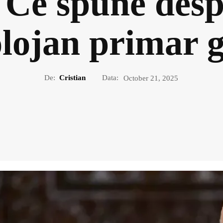
. Ce spune desp
olojan primar 
De:
Cristian
Data:
October 21, 2025