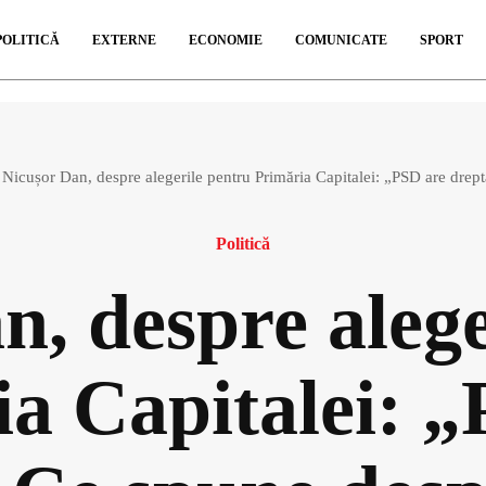
POLITICĂ
EXTERNE
ECONOMIE
COMUNICATE
SPORT
Nicușor Dan, despre alegerile pentru Primăria Capitalei: „PSD are drept
Politică
n, despre alege
a Capitalei: 