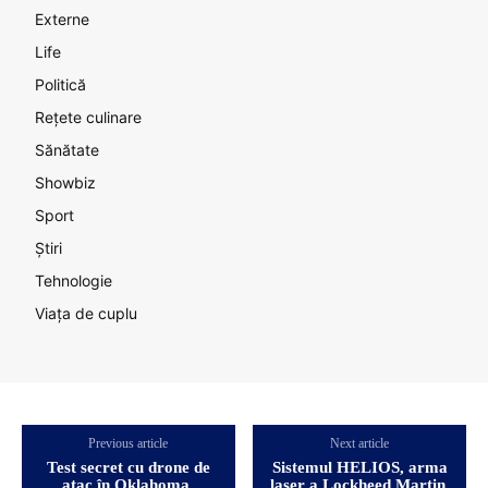
Externe
Life
Politică
Rețete culinare
Sănătate
Showbiz
Sport
Știri
Tehnologie
Viața de cuplu
Previous article
Next article
Test secret cu drone de
Sistemul HELIOS, arma
atac în Oklahoma.
laser a Lockheed Martin,