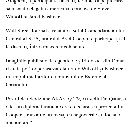
Araghchi, a participat la discuții, iar abia după plecarea
sa a sosit delegația americană, condusă de Steve
Witkoff și Jared Kushner.
Wall Street Journal a relatat că șeful Comandamentului
Central al SUA, amiralul Brad Cooper, a participat și el
la discuții, într-o mișcare neobișnuită.
Imaginile publicate de agenția de știri de stat din Oman
îl arată pe Cooper așezat alături de Witkoff și Kushner
în timpul întâlnirilor cu ministrul de Externe al
Omanului.
Postul de televiziune Al-Araby TV, cu sediul în Qatar, a
citat un diplomat iranian care a declarat că prezența lui
Cooper „transmite un mesaj că negocierile au loc sub
amenințare”.