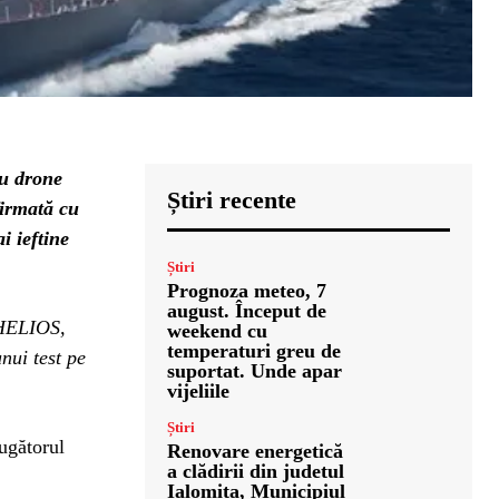
ru drone
Știri recente
irmată cu
i ieftine
Știri
Prognoza meteo, 7
august. Început de
 HELIOS,
weekend cu
temperaturi greu de
nui test pe
suportat. Unde apar
vijeliile
Știri
ugătorul
Renovare energetică
a clădirii din judetul
Ialomita, Municipiul