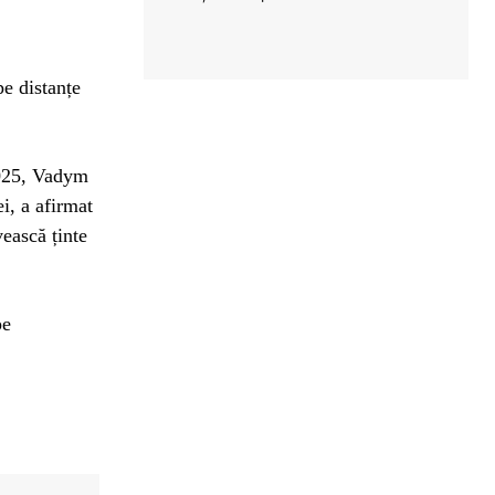
pe distanțe
 2025, Vadym
i, a afirmat
vească ținte
pe