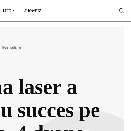
LIFE
SHOWBIZ
istrugătorul...
 laser a
u succes pe