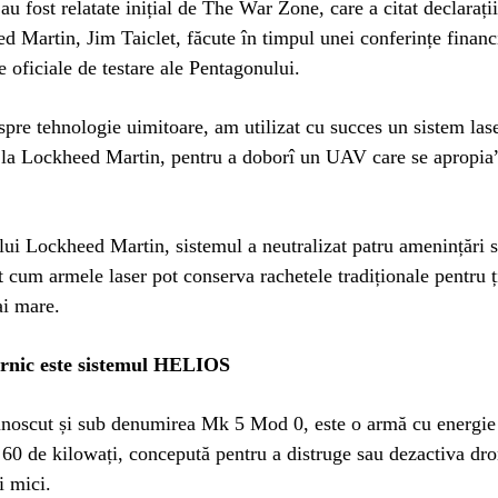
 au fost relatate inițial de The War Zone, care a citat declaraț
d Martin, Jim Taiclet, făcute în timpul unei conferințe finan
 oficiale de testare ale Pentagonului.
pre tehnologie uimitoare, am utilizat cu succes un sistem las
a Lockheed Martin, pentru a doborî un UAV care se apropia”,
ului Lockheed Martin, sistemul a neutralizat patru amenințări 
 cum armele laser pot conserva rachetele tradiționale pentru ț
ai mare.
ernic este sistemul HELIOS
oscut și sub denumirea Mk 5 Mod 0, este o armă cu energie d
60 de kilowați, concepută pentru a distruge sau dezactiva dro
i mici.