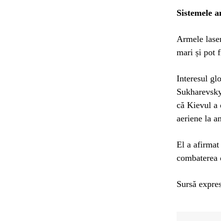
Sistemele an
Armele laser
mari și pot 
Interesul gl
Sukharevsky,
că Kievul a 
aeriene la a
El a afirmat
combaterea d
Sursă expres