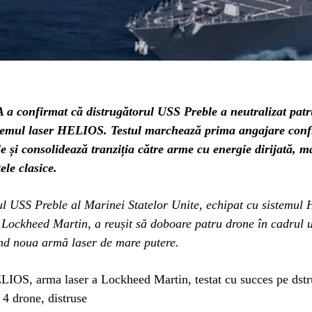
a confirmat că distrugătorul USS Preble a neutralizat pat
stemul laser HELIOS. Testul marchează prima angajare conf
le și consolidează tranziția către arme cu energie dirijată, ma
ele clasice.
ul USS Preble al Marinei Statelor Unite, echipat cu sistemul
 Lockheed Martin, a reușit să doboare patru drone în cadrul u
ind noua armă laser de mare putere.
LIOS, arma laser a Lockheed Martin, testat cu succes pe dstr
4 drone, distruse