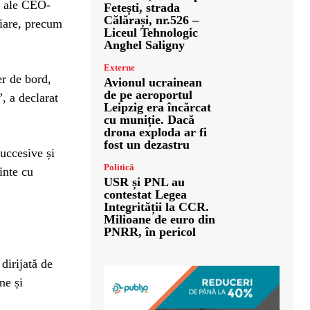
ii ale CEO-
Fetești, strada
Călărași, nr.526 –
ciare, precum
Liceul Tehnologic
Anghel Saligny
Externe
er de bord,
Avionul ucrainean
de pe aeroportul
 a declarat
Leipzig era încărcat
cu muniție. Dacă
drona exploda ar fi
fost un dezastru
succesive și
Politică
inte cu
USR și PNL au
contestat Legea
Integrității la CCR.
Milioane de euro din
PNRR, în pericol
irijată de
ne și