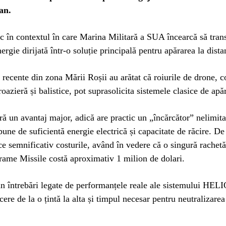
an.
oc în contextul în care Marina Militară a SUA încearcă să tra
ergie dirijată într-o soluție principală pentru apărarea la dist
 recente din zona Mării Roșii au arătat că roiurile de drone, 
roazieră și balistice, pot suprasolicita sistemele clasice de apă
ră un avantaj major, adică are practic un „încărcător” nelimita
pune de suficientă energie electrică și capacitate de răcire. D
ce semnificativ costurile, având în vedere că o singură rache
rame Missile costă aproximativ 1 milion de dolari.
n întrebări legate de performanțele reale ale sistemului HELI
cere de la o țintă la alta și timpul necesar pentru neutralizarea