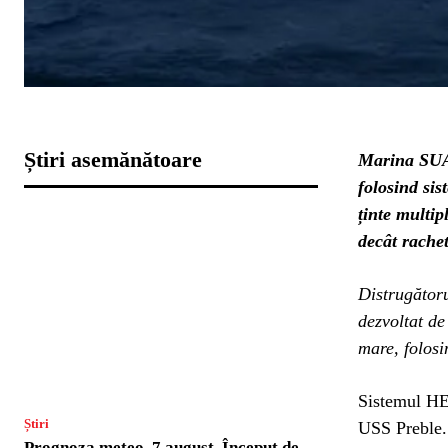
Știri asemănătoare
Marina SUA 
folosind si
ținte multip
decât rachet
Distrugător
dezvoltat de
mare, folos
Sistemul HE
Știri
USS Preble. 
Prognoza meteo, 7 august. Început de