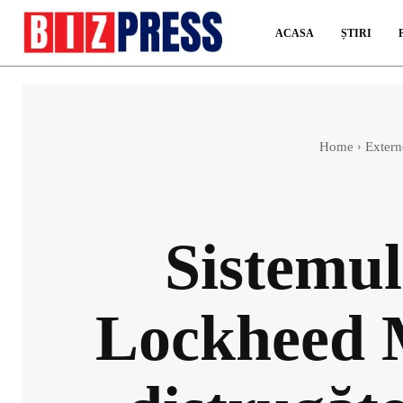
ACASA
ȘTIRI
Home
Extern
Sistemu
Lockheed M