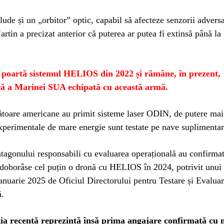
lude și un „orbitor” optic, capabil să afecteze senzorii adversa
tin a precizat anterior că puterea ar putea fi extinsă până la
poartă sistemul HELIOS din 2022 și rămâne, în prezent,
vă a Marinei SUA echipată cu această armă.
ătoare americane au primit sisteme laser ODIN, de putere mai
experimentale de mare energie sunt testate pe nave suplimentar
ntagonului responsabili cu evaluarea operațională au confirmat
doborâse cel puțin o dronă cu HELIOS în 2024, potrivit unui 
ianuarie 2025 de Oficiul Directorului pentru Testare și Evalua
ă.
a recentă reprezintă însă prima angajare confirmată cu 