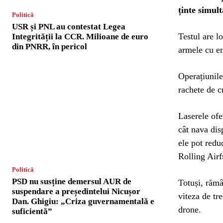
ținte simult
Politică
USR și PNL au contestat Legea
Testul are l
Integrității la CCR. Milioane de euro
din PNRR, în pericol
armele cu en
Operațiunile
rachete de c
Laserele ofe
cât nava dis
ele pot redu
Rolling Airf
Politică
PSD nu susține demersul AUR de
Totuși, rămâ
suspendare a președintelui Nicușor
viteza de tre
Dan. Ghigiu: „Criza guvernamentală e
drone.
suficientă”