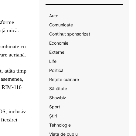
Auto
nsforme
Comunicate
anță mică.
Continut sponsorizat
Economie
combinate cu
Externe
rare aeriană.
Life
t, atâta timp
Politică
e asemenea,
Rețete culinare
tă RIM-116
Sănătate
Showbiz
Sport
OS, inclusiv
Știri
 fiecărei
Tehnologie
Viața de cuplu