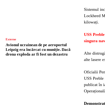
Sistemul inc
Lockheed Mar
kilowați.
USS Preble 
Externe
singura na
Avionul ucrainean de pe aeroportul
Leipzig era încărcat cu muniție. Dacă
Alte distrug
drona exploda ar fi fost un dezastru
alte lasere 
Oficialii Pe
USS Preble 
publicat în 
Operațional
Demonstrați