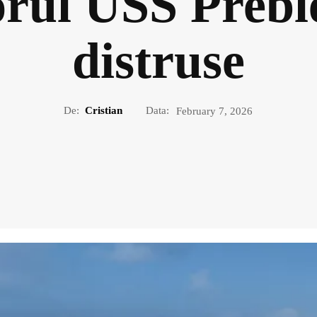
orul USS Preble
distruse
De:
Cristian
Data:
February 7, 2026