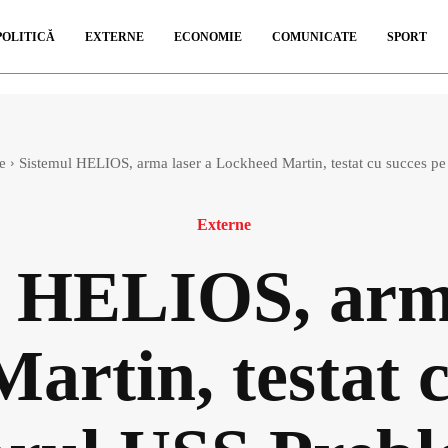
POLITICĂ
EXTERNE
ECONOMIE
COMUNICATE
SPORT
e
Sistemul HELIOS, arma laser a Lockheed Martin, testat cu succes pe d
Externe
l HELIOS, arma
artin, testat c