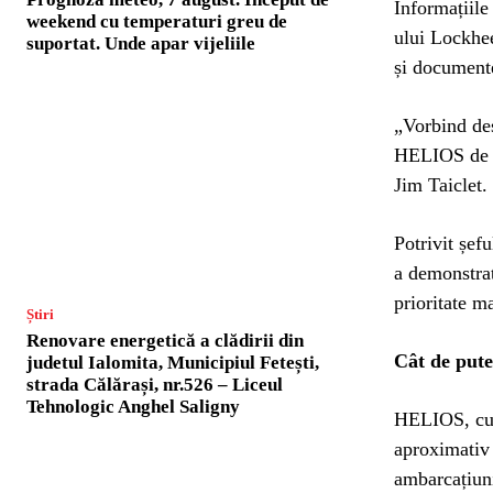
Informațiile
weekend cu temperaturi greu de
ului Lockhee
suportat. Unde apar vijeliile
și documente
„Vorbind des
HELIOS de l
Jim Taiclet.
Potrivit șef
a demonstrat
prioritate m
Știri
Renovare energetică a clădirii din
Cât de put
judetul Ialomita, Municipiul Fetești,
strada Călărași, nr.526 – Liceul
Tehnologic Anghel Saligny
HELIOS, cun
aproximativ 
ambarcațiun