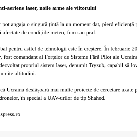
ti-aeriene laser, noile arme ale viitorului
 pot angaja o singură țintă la un moment dat, pierd eficiență 
fi afectate de condițiile meteo, fum sau praf.
obal pentru astfel de tehnologii este în creștere. În februarie
 fost comandant al Forțelor de Sisteme Fără Pilot ale Ucraine
dezvoltat propriul sistem laser, denumit Tryzub, capabil să lo
numite altitudini.
 că Ucraina desfășoară mai multe proiecte de cercetare axate 
ronelor, în special a UAV-urilor de tip Shahed.
spress.ro