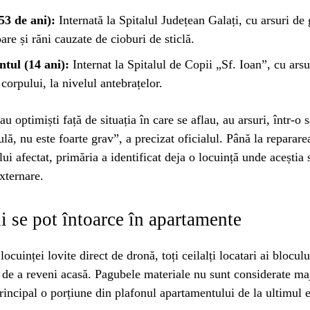
53 de ani):
Internată la Spitalul Județean Galați, cu arsuri de 
oare și răni cauzate de cioburi de sticlă.
ntul (14 ani):
Internat la Spitalul de Copii „Sf. Ioan”, cu ars
 corpului, la nivelul antebrațelor.
au optimiști față de situația în care se aflau, au arsuri, într-o
ulă, nu este foarte grav”, a precizat oficialul. Până la reparare
ui afectat, primăria a identificat deja o locuință unde aceștia 
xternare.
i se pot întoarce în apartamente
ocuinței lovite direct de dronă, toți ceilalți locatari ai blocul
de a reveni acasă. Pagubele materiale nu sunt considerate maj
principal o porțiune din plafonul apartamentului de la ultimul e