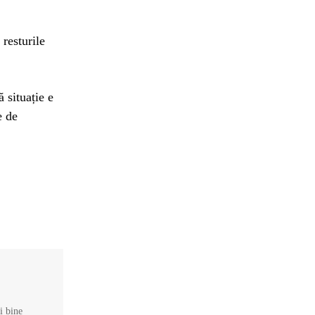
 resturile
 situație e
e de
și bine