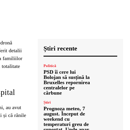
 dronă
Știri recente
rit detalii
a familiilor
totalitate
Politică
PSD îi cere lui
Bolojan să susțină la
Bruxelles repornirea
centralelor pe
pital
cărbune
Știri
ni, au avut
Prognoza meteo, 7
august. Început de
 și că rănile
weekend cu
temperaturi greu de
suportat. Unde apar