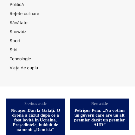
Politică
Rețete culinare
Sănătate
Showbiz
Sport
Știri
Tehnologie
Viața de cuplu
Previous article
Next article
Nicușor Dan la Galați: O
Petrişor Peiu: „Nu votăm
dronă a căzut după ce a
un guvern care are un alt
fost lovită în Ucraina.
premier decât un premier
Președintele, huiduit de
AUR”
oameni: „Demisia”