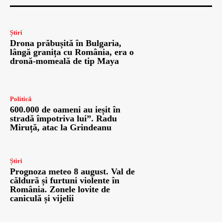
Știri
Drona prăbușită în Bulgaria,
lângă granița cu România, era o
dronă-momeală de tip Maya
Politică
600.000 de oameni au ieșit în
stradă împotriva lui”. Radu
Miruță, atac la Grindeanu
Știri
Prognoza meteo 8 august. Val de
căldură și furtuni violente în
România. Zonele lovite de
caniculă și vijelii