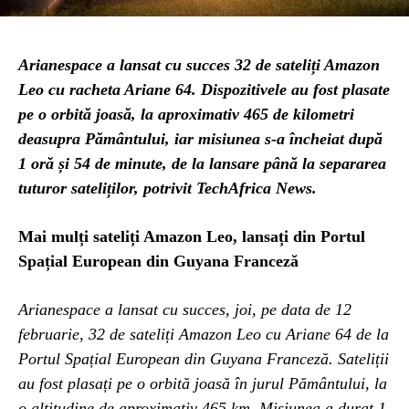
Arianespace a lansat cu succes 32 de sateliți Amazon
Leo cu racheta Ariane 64. Dispozitivele au fost plasate
pe o orbită joasă, la aproximativ 465 de kilometri
deasupra Pământului, iar misiunea s-a încheiat după
1 oră și 54 de minute, de la lansare până la separarea
tuturor sateliților, potrivit TechAfrica News.
Mai mulți sateliți Amazon Leo, lansați din Portul
Spațial European din Guyana Franceză
Arianespace a lansat cu succes, joi, pe data de 12
februarie, 32 de sateliți Amazon Leo cu Ariane 64 de la
Portul Spațial European din Guyana Franceză. Sateliții
au fost plasați pe o orbită joasă în jurul Pământului, la
o altitudine de aproximativ 465 km. Misiunea a durat 1