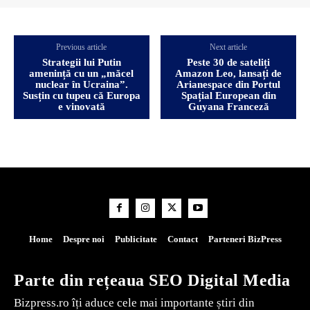
Previous article
Next article
Strategii lui Putin
Peste 30 de sateliți
amenință cu un „măcel
Amazon Leo, lansați de
nuclear în Ucraina”.
Arianespace din Portul
Susțin cu tupeu că Europa
Spațial European din
e vinovată
Guyana Franceză
Home
Despre noi
Publicitate
Contact
Parteneri BizPress
Parte din rețeaua SEO Digital Media
Bizpress.ro îți aduce cele mai importante știri din