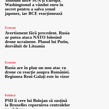
Tensiuni între SUA și Europa.
Washingtonul a vândut euro în
secret pentru a salva yenul
japonez, iar BCE reacționează
Externe
Avertisment fără precedent. Rusia
ar putea ataca NATO folosind
drone ucrainene. Planul lui Putin,
dezvăluit de Lituania
Externe
Rusia are în plan un nou atac cu
drone cu reacție asupra României.
Regiunea Reni-Galați este în vizor
Politică
PSD îi cere lui Bolojan să susțină
la Bruxelles repornirea centralelor