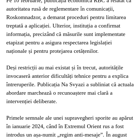
Pe 10 februarie, publicația economică RBC a relatat că
autoritatea rusă de reglementare în comunicații,
Roskomnadzor, a demarat proceduri pentru limitarea
treptată a aplicației. Ulterior, instituția a confirmat
informația, precizând că măsurile sunt implementate
etapizat pentru a asigura respectarea legislației
naționale și pentru protejarea cetățenilor.
Deși restricții au mai existat și în trecut, autoritățile
invocaseră anterior dificultăți tehnice pentru a explica
întreruperile. Publicația Na Svyazi a subliniat că actuala
abordare marchează o recunoaștere mai clară a
intervenției deliberate.
Primele semnale ale unei supravegheri sporite au apărut
în ianuarie 2024, când în Extremul Orient rus a fost
introdus un așa-numit „regim anti-mesaje”. În august