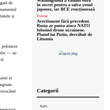
Washingtonul a vândut euro
egată de
în secret pentru a salva yenul
japonez, iar BCE reacționează
armamentul
intele și
Externe
Avertisment fără precedent.
Rusia ar putea ataca NATO
folosind drone ucrainene.
Planul lui Putin, dezvăluit de
Lituania
ri poloneze
blin — au
vit
siei și
regiune.
Categorii
 invocând
Auto
eritoriul