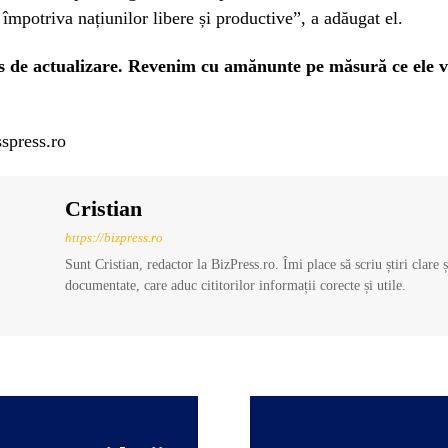
 împotriva națiunilor libere și productive”, a adăugat el.
rs de actualizare. Revenim cu amănunte pe măsură ce ele vo
spress.ro
Cristian
https://bizpress.ro
Sunt Cristian, redactor la BizPress.ro. Îmi place să scriu știri clare 
documentate, care aduc cititorilor informații corecte și utile.