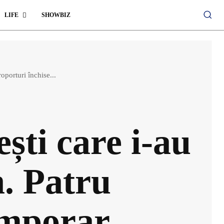
LIFE
SHOWBIZ
oporturi închise...
ști care i-au
n. Patru
emporar,