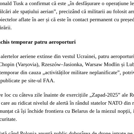
nald Tusk a confirmat că este „în desfășurare o operațiune l
ălcări ale spațiului aerian”, precizând că militarii au folosit 
iectelor aflate în aer și că este în contact permanent cu președ
rării.
nchis temporar patru aeroporturi
 alertelor aeriene extinse din vestul Ucrainei, patru aeroportu
Chopin (Varșovia), Rzeszów–Jasionka, Warsaw Modlin și Lu
temporar din cauza „activităților militare neplanificate”, potri
r publicate pe site-ul FAA.
re loc cu câteva zile înainte de exercițiile „Zapad-2025” ale Ru
 care au ridicat nivelul de alertă în rândul statelor NATO din 
nunțat că își închide frontiera cu Belarus de la miezul nopții,
curitate.
ată când Polonia anunță public doborârea de drone intrate pe t