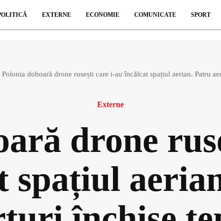
POLITICĂ
EXTERNE
ECONOMIE
COMUNICATE
SPORT
Polonia doboară drone rusești care i-au încălcat spațiul aerian. Patru aer
Externe
ară drone ruse
t spațiul aeria
turi închise t