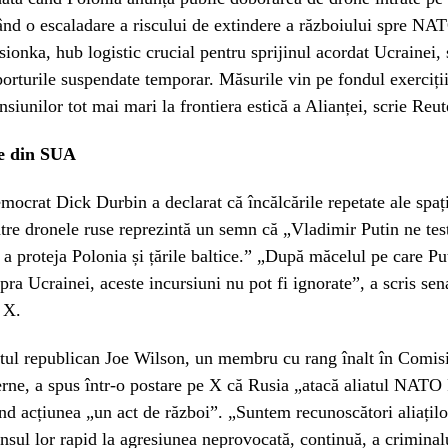
nd o escaladare a riscului de extindere a războiului spre NA
onka, hub logistic crucial pentru sprijinul acordat Ucrainei,
porturile suspendate temporar. Măsurile vin pe fondul exerciți
nsiunilor tot mai mari la frontiera estică a Alianței, scrie Reut
re din SUA
mocrat Dick Durbin a declarat că încălcările repetate ale spaț
re dronele ruse reprezintă un semn că „Vladimir Putin ne tes
 a proteja Polonia și țările baltice.” „După măcelul pe care Pu
upra Ucrainei, aceste incursiuni nu pot fi ignorate”, a scris sen
 X.
tul republican Joe Wilson, un membru cu rang înalt în Comis
rne, a spus într-o postare pe X că Rusia „atacă aliatul NATO
nd acțiunea „un act de război”. „Suntem recunoscători aliați
nsul lor rapid la agresiunea neprovocată, continuă, a criminal