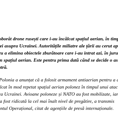
borât drone rusești care i-au încălcat spațiul aerian, în ti
ei asupra Ucrainei. Autoritățile miliatre ale țării au cerut a
a elimina obiectele zburătoare care i-au intrat azi, în juru
în spațiul aerian. Este pentru prima dată când se decide o 
atră.
Polonia a anunțat că a folosit armament antiaerian pentru a 
lcat în mod repetat spațiul aerian polonez în timpul unui ata
ra Ucrainei. Avioane poloneze și NATO au fost mobilizate, ia
a fost ridicată la cel mai înalt nivel de pregătire, a transmis
l Operațional, citat de agențiile de presă internaționale.