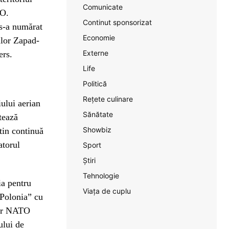
Comunicate
TO.
Continut sponsorizat
 s-a numărat
Economie
ilor Zapad-
Externe
ers.
Life
Politică
Rețete culinare
iului aerian
Sănătate
tează
Showbiz
tin continuă
atorul
Sport
Știri
Tehnologie
ia pentru
Viața de cuplu
 Polonia” cu
lor NATO
ului de