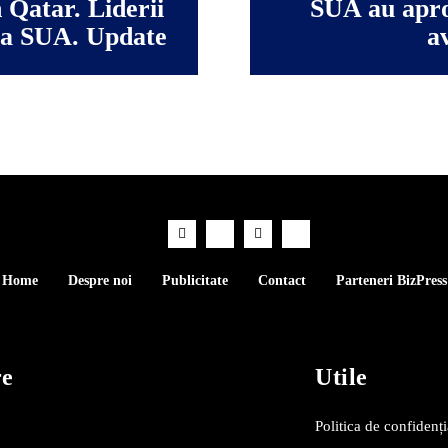
n Qatar. Liderii
SUA au apro
ția SUA. Update
a
Home
Despre noi
Publicitate
Contact
Parteneri BizPress
re
Utile
Politica de confidenți