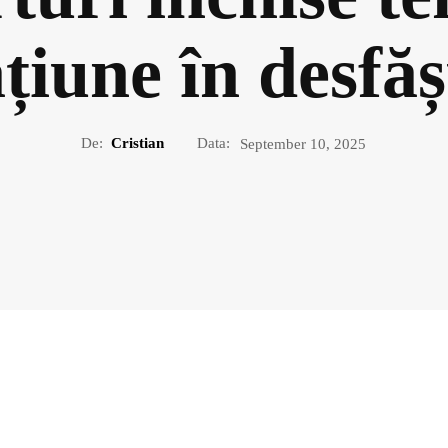
țiune în desfă
De:
Cristian
Data:
September 10, 2025