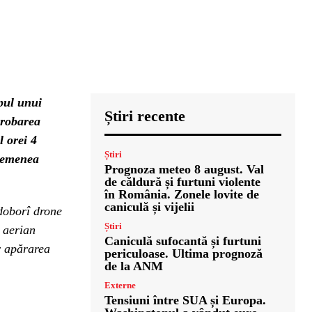
mpul unui
Știri recente
probarea
l orei 4
Știri
asemenea
Prognoza meteo 8 august. Val
de căldură și furtuni violente
în România. Zonele lovite de
caniculă și vijelii
doborî drone
Știri
c aerian
Caniculă sufocantă și furtuni
r apărarea
periculoase. Ultima prognoză
de la ANM
Externe
Tensiuni între SUA și Europa.