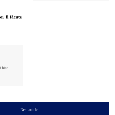
r fi făcute
și bine
Next article