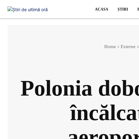
ACASA
ȘTIRI
Home
Externe
Polonia dobo
încălca
aeropor