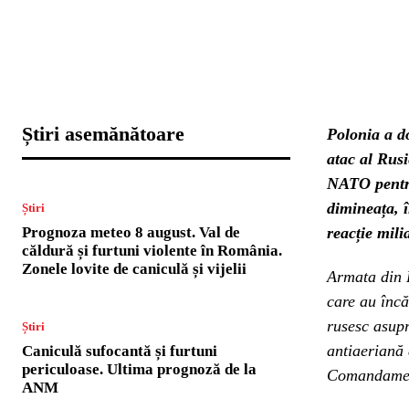
Știri asemănătoare
Polonia a do
atac al Rusi
NATO pentru 
dimineața, 
Știri
Prognoza meteo 8 august. Val de
reacție mili
căldură și furtuni violente în România.
Zonele lovite de caniculă și vijelii
Armata din 
care au încă
rusesc asup
Știri
antiaeriană 
Caniculă sufocantă și furtuni
periculoase. Ultima prognoză de la
Comandamentu
ANM