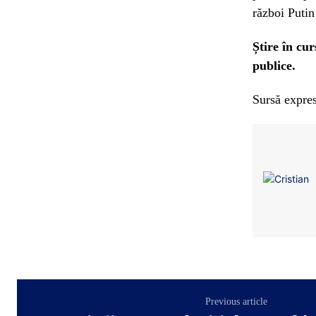
război Putin
Știre în cu
publice.
Sursă expres
Previous article