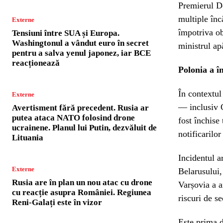
Premierul Do
multiple înc
Externe
împotriva ob
Tensiuni între SUA și Europa.
Washingtonul a vândut euro în secret
ministrul apă
pentru a salva yenul japonez, iar BCE
reacționează
Polonia a î
În contextul
Externe
— inclusiv 
Avertisment fără precedent. Rusia ar
putea ataca NATO folosind drone
fost închise 
ucrainene. Planul lui Putin, dezvăluit de
notificarilo
Lituania
Incidentul a
Externe
Belarusului,
Rusia are în plan un nou atac cu drone
Varșovia a a
cu reacție asupra României. Regiunea
riscuri de se
Reni-Galați este în vizor
Este prima d