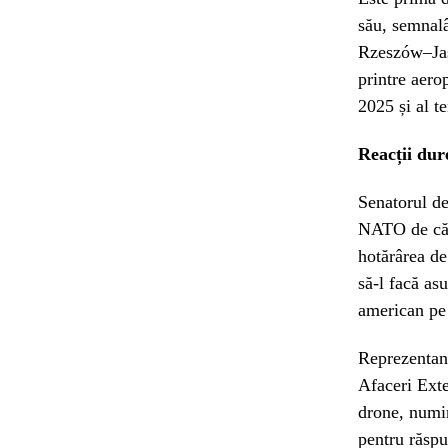
său, semnalâ
Rzeszów–Jasi
printre aero
2025 și al te
Reacții du
Senatorul de
NATO de căt
hotărârea de
să-l facă as
american pe
Reprezentan
Afaceri Exte
drone, numi
pentru răspu