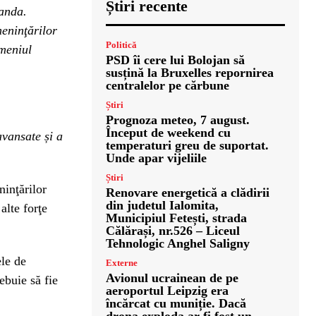
Știri recente
landa.
eninţărilor
Politică
omeniul
PSD îi cere lui Bolojan să
susțină la Bruxelles repornirea
centralelor pe cărbune
Știri
Prognoza meteo, 7 august.
Început de weekend cu
vansate și a
temperaturi greu de suportat.
Unde apar vijeliile
Știri
inţărilor
Renovare energetică a clădirii
din judetul Ialomita,
alte forţe
Municipiul Fetești, strada
Călărași, nr.526 – Liceul
Tehnologic Anghel Saligny
ele de
Externe
Avionul ucrainean de pe
ebuie să fie
aeroportul Leipzig era
încărcat cu muniție. Dacă
drona exploda ar fi fost un