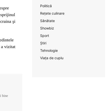
Politică
espre
Rețete culinare
sprijinul
Sănătate
craina şi
Showbiz
Sport
edintele
Știri
a vizitat
Tehnologie
Viața de cuplu
și bine