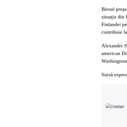
Biroul preşe
situaţia din 
Finlandei pe
contribuie l
Alexander St
american Don
Washingtonu
Sursă expres