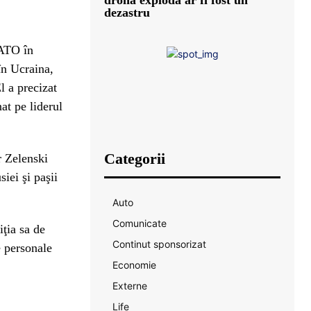
dezastru
NATO în
în Ucraina,
l a precizat
at pe liderul
Categorii
r Zelenski
iei şi paşii
Auto
Comunicate
ţia sa de
Continut sponsorizat
e personale
Economie
Externe
Life