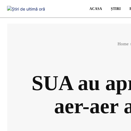
ACASA
ȘTIRI
Home
SUA au apr
aer-aer 