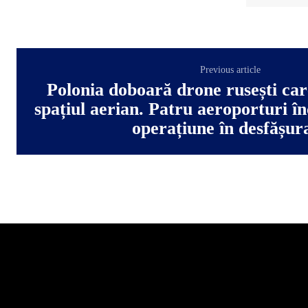
Previous article
Polonia doboară drone rusești care
spațiul aerian. Patru aeroporturi î
operațiune în desfășur