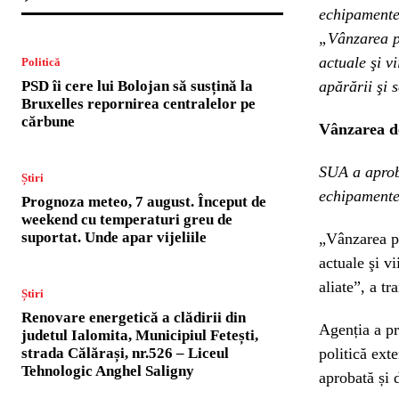
echipamente 
„Vânzarea p
actuale şi v
Politică
PSD îi cere lui Bolojan să susțină la
apărării şi 
Bruxelles repornirea centralelor pe
cărbune
Vânzarea d
SUA a aprob
Știri
echipamentel
Prognoza meteo, 7 august. Început de
weekend cu temperaturi greu de
suportat. Unde apar vijeliile
„Vânzarea pr
actuale şi vi
aliate”, a t
Știri
Renovare energetică a clădirii din
Agenția a pr
judetul Ialomita, Municipiul Fetești,
strada Călărași, nr.526 – Liceul
politică exte
Tehnologic Anghel Saligny
aprobată și