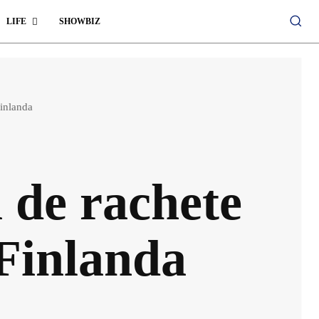
LIFE
SHOWBIZ
Finlanda
 de rachete
 Finlanda