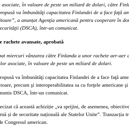
asociate, în valoare de peste un miliard de dolari, către Fin
ropusă va îmbunătăţi capacitatea Finlandei de a face faţă am
iitoare”, a anunțat Agenţia americană pentru cooperare în d
securităţii (DSCA), într-un comunicat.
e rachete avansate, aprobată
at miercuri vânzarea către Finlanda a unor rachete aer-aer a
or asociate, în valoare de peste un miliard de dolari.
opusă va îmbunătăţi capacitatea Finlandei de a face faţă amen
itoare, precum şi interoperabilitatea sa cu forţele americane şi 
ransmis DSCA, într-un comunicat.
ecizat că această achiziție „va sprijini, de asemenea, obiectiv
rnă și de securitate națională ale Statelor Unite”. Tranzacția tr
 de Congresul american.