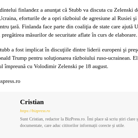
dintelui finlandez a anunţat că Stubb va discuta cu Zelenski d
Ucraina, eforturile de a opri războiul de agresiune al Rusiei şi 
ntru ţară. Finlanda face parte din coaliţia de state care ajută U
a pregătirea măsurilor de securitate aflate în curs de elaborare.
ubb a fost implicat în discuţiile dintre liderii europeni şi preş
ald Trump pentru soluţionarea războiului ruso-ucrainean. El 
l împreună cu Volodimir Zelenski pe 18 august.
spress.ro
Cristian
https://bizpress.ro
Sunt Cristian, redactor la BizPress.ro. Îmi place să scriu știri clare 
documentate, care aduc cititorilor informații corecte și utile.