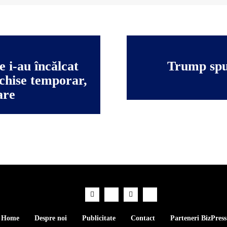
 i-au încălcat
Trump spu
nchise temporar,
are
Home
Despre noi
Publicitate
Contact
Parteneri BizPress