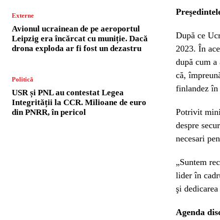
Preşedintel
Externe
Avionul ucrainean de pe aeroportul
După ce Ucr
Leipzig era încărcat cu muniție. Dacă
drona exploda ar fi fost un dezastru
2023. În ace
după cum a a
că, împreună
Politică
finlandez în
USR și PNL au contestat Legea
Integrității la CCR. Milioane de euro
Potrivit min
din PNRR, în pericol
despre secur
necesari pen
„Suntem recu
lider în cad
şi dedicarea
Agenda disc