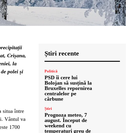
recipitații
Știri recente
at, Crișana,
niei, la
de polei și
Politică
PSD îi cere lui
Bolojan să susțină la
Bruxelles repornirea
centralelor pe
cărbune
Știri
 situa între
Prognoza meteo, 7
i. Vântul va
august. Început de
weekend cu
este 1700
temperaturi greu de