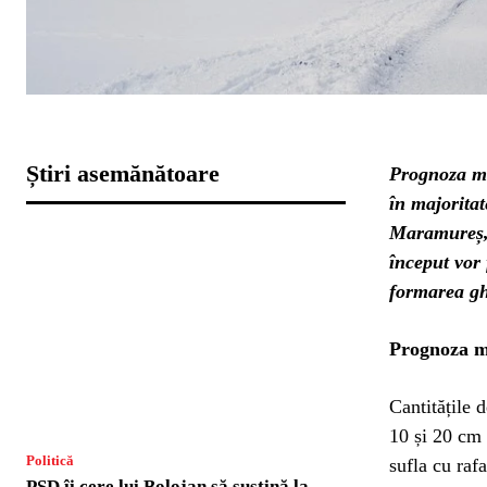
Știri asemănătoare
Prognoza met
în majorita
Maramureș, 
început vor 
formarea gh
Prognoza m
Cantitățile 
10 și 20 cm 
Politică
sufla cu ra
PSD îi cere lui Bolojan să susțină la