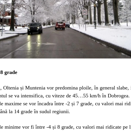
8 grade
 Oltenia și Muntenia vor predomina ploile, în general slabe, i
ntul se va intensifica, cu viteze de 45…55 km/h în Dobrogea.
e maxime se vor încadra între -2 și 7 grade, cu valori mai rid
nă la 14 grade în sudul regiunii.
e minime vor fi între -4 și 8 grade, cu valori mai ridicate pe l