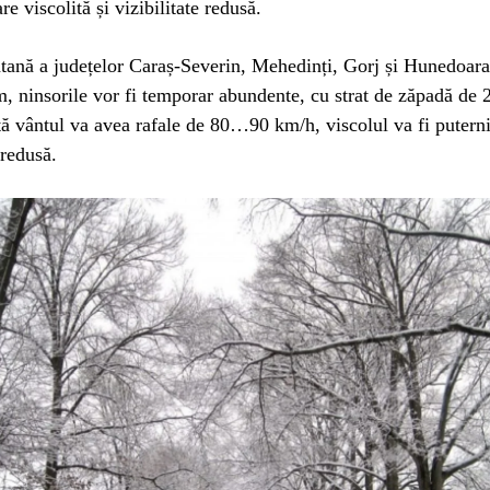
e viscolită și vizibilitate redusă.
ană a județelor Caraș-Severin, Mehedinți, Gorj și Hunedoara,
m, ninsorile vor fi temporar abundente, cu strat de zăpadă d
tă vântul va avea rafale de 80…90 km/h, viscolul va fi puterni
 redusă.