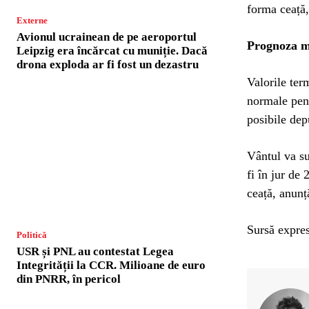
forma ceață,
Externe
Avionul ucrainean de pe aeroportul
Prognoza m
Leipzig era încărcat cu muniție. Dacă
drona exploda ar fi fost un dezastru
Valorile ter
normale pent
posibile dep
Vântul va s
fi în jur de
ceață, anunț
Sursă expres
Politică
USR și PNL au contestat Legea
Integrității la CCR. Milioane de euro
din PNRR, în pericol