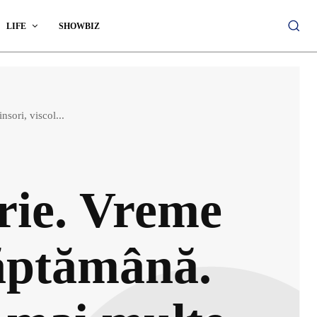
LIFE
SHOWBIZ
sori, viscol...
rie. Vreme
săptămână.