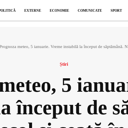
POLITICĂ
EXTERNE
ECONOMIE
COMUNICATE
SPORT
Prognoza meteo, 5 ianuarie. Vreme instabilă la început de săptămână. Nin
Știri
meteo, 5 ianua
 la început de 