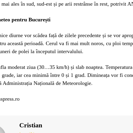
 mai ales în sud, sud-est și pe arii restrânse în rest, potrivit
eteo pentru București
mice diurne vor scădea față de zilele precedente și se vor apro
ru această perioadă. Cerul va fi mai mult noros, cu ploi temp
uneri de polei la începutul intervalului.
ufla moderat ziua (30…35 km/h) și slab noaptea. Temperatur
 2 grade, iar cea minimă între 0 și 1 grad. Dimineața vor fi cond
ă Administrația Națională de Meteorologie.
spress.ro
Cristian