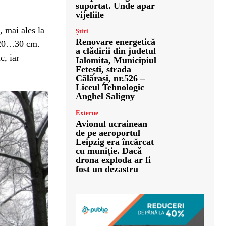
suportat. Unde apar
vijeliile
 mai ales la
Știri
Renovare energetică
e 20…30 cm.
a clădirii din judetul
c, iar
Ialomita, Municipiul
Fetești, strada
Călărași, nr.526 –
Liceul Tehnologic
Anghel Saligny
Externe
Avionul ucrainean
de pe aeroportul
Leipzig era încărcat
cu muniție. Dacă
drona exploda ar fi
fost un dezastru