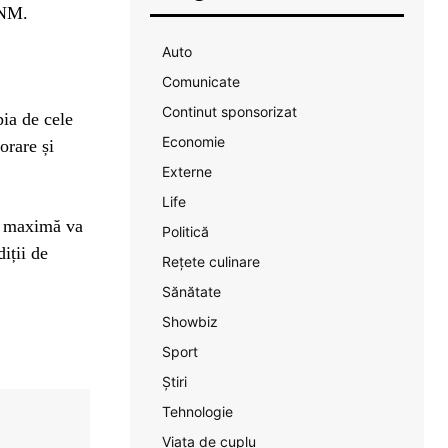
 ANM.
Auto
Comunicate
Continut sponsorizat
pia de cele
Economie
orare și
Externe
Life
a maximă va
Politică
iții de
Rețete culinare
Sănătate
Showbiz
Sport
Știri
Tehnologie
Viața de cuplu