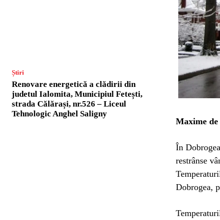
Știri
Renovare energetică a clădirii din
judetul Ialomita, Municipiul Fetești,
strada Călărași, nr.526 – Liceul
Tehnologic Anghel Saligny
Maxime de 
În Dobrogea,
restrânse vâ
Temperaturil
Dobrogea, pâ
Temperaturil