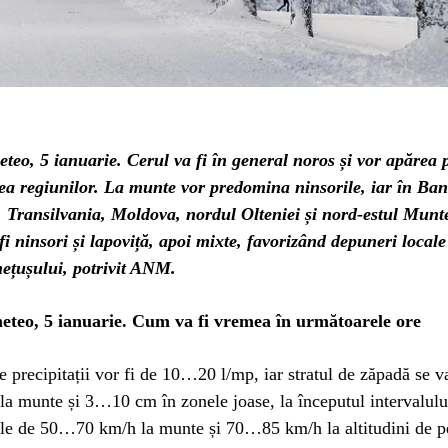
eo, 5 ianuarie. Cerul va fi în general noros și vor apărea p
tea regiunilor. La munte vor predomina ninsorile, iar în Ban
Transilvania, Moldova, nordul Olteniei și nord-estul Munte
fi ninsori și lapoviță, apoi mixte, favorizând depuneri locale 
ețușului, potrivit ANM.
eteo, 5 ianuarie. Cum va fi vremea în următoarele ore
de precipitații vor fi de 10…20 l/mp, iar stratul de zăpadă se va
la munte și 3…10 cm în zonele joase, la începutul intervalulu
fale de 50…70 km/h la munte și 70…85 km/h la altitudini de p