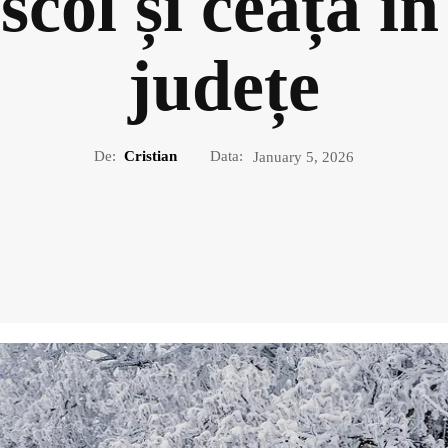
iscol și ceață î
județe
De:
Cristian
Data:
January 5, 2026