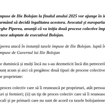
mpuse de Ilie Bolojan la finalul anului 2025 vor ajunge în i
 urmând să decidă legalitatea acestora. Avocatul și europarl
he Piperea, anunță că va iniția două procese colective împ
 taxe adoptate de executivul Bolojan.
erea atacă în instanță taxele impuse de Ilie Bolojan. luptă 
impuse de Guvernul lui Ilie Bolojan
e duminică și mulți încă nu s-au dezmeticit încă din petreceri
nunț acum și aici că pregătesc două tipuri de procese colective
pe proprietate:
 proces colectiv care să îi reunească pe proprietari, atât persoa
ri și fermieri; (ii) un tip de proces colectiv care să îi reuneas
locali și pe primarii care nu sunt de acord cu taxele bolojanien