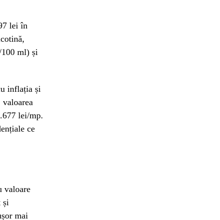
97 lei în
icotină,
/100 ml) și
 inflația și
, valoarea
2.677 lei/mp.
ențiale ce
u valoare
 și
 ușor mai