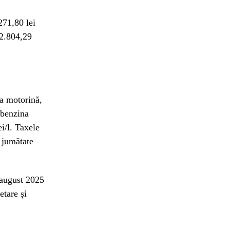
271,80 lei
 2.804,29
la motorină,
 benzina
ei/l. Taxele
 jumătate
n august 2025
etare și