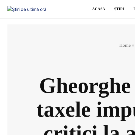
ACASA
ȘTIRI
Home
Gheorghe 
taxele imp
critici la