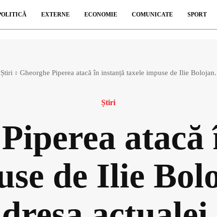
POLITICĂ
EXTERNE
ECONOMIE
COMUNICATE
SPORT
Știri
Gheorghe Piperea atacă în instanță taxele impuse de Ilie Bolojan. 
Știri
Piperea atacă î
use de Ilie Bolo
 adresa actuale