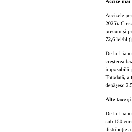
Accize mai 
Accizele pen
2025). Cresc
precum și pe
72,6 lei/hl 
De la 1 ianu
creșterea ba
impozabilă p
Totodată, a 
depășesc 2.5
Alte taxe și
De la 1 ianu
sub 150 euro
distribuție a