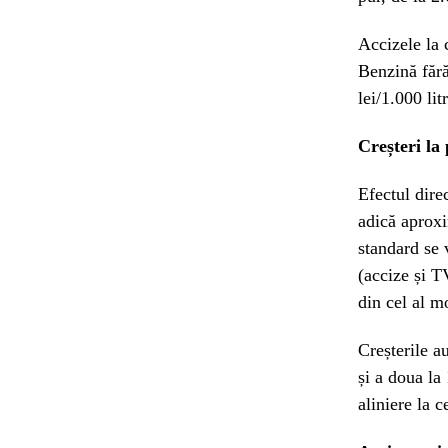
Accizele la 
Benzină fără
lei/1.000 lit
Creșteri l
Efectul direc
adică aproxi
standard se v
(accize și T
din cel al mo
Creșterile a
și a doua la
aliniere la 