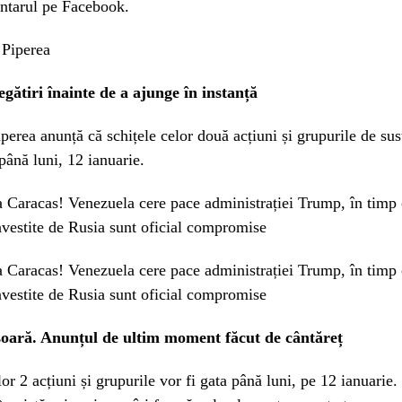
ntarul pe Facebook.
egătiri înainte de a ajunge în instanță
erea anunță că schițele celor două acțiuni și grupurile de sus
 până luni, 12 ianuarie.
a Caracas! Venezuela cere pace administrației Trump, în timp
nvestite de Rusia sunt oficial compromise
a Caracas! Venezuela cere pace administrației Trump, în timp
nvestite de Rusia sunt oficial compromise
soară. Anunțul de ultim moment făcut de cântăreț
lor 2 acțiuni și grupurile vor fi gata până luni, pe 12 ianuarie.