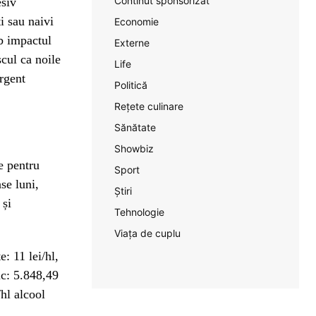
Continut sponsorizat
esiv
ti sau naivi
Economie
ub impactul
Externe
scul ca noile
Life
urgent
Politică
Rețete culinare
Sănătate
Showbiz
e pentru
Sport
se luni,
Știri
 și
Tehnologie
Viața de cuplu
e: 11 lei/hl,
ic: 5.848,49
/hl alcool