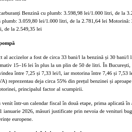
carburanți Benzină cu plumb: 3.598,98 lei/1.000 litri, de la 3.
 plumb: 3.059,80 lei/1.000 litri, de la 2.781,64 lei Motorină:
ri, de la 2.549,35 lei
a pompă
t al accizelor a fost de circa 33 bani/l la benzină și 30 bani/l 
mativ 15–16 lei în plus la un plin de 50 de litri. În București,
indea între 7,25 și 7,33 lei/l, iar motorina între 7,46 și 7,53 l
VA) reprezentau deja circa 55% din prețul benzinei și aproape
torinei, principalul factor al scumpirii.
u venit într-un calendar fiscal în două etape, prima aplicată î
 1 ianuarie 2026, măsuri justificate prin nevoia de venituri bug
cerințe europene.