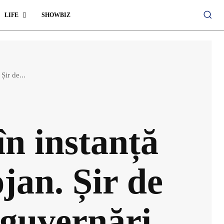
LIFE
SHOWBIZ
Șir de...
n instanță
jan. Șir de
i guvernări