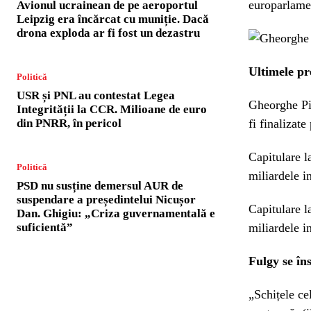
europarlame
Avionul ucrainean de pe aeroportul
Leipzig era încărcat cu muniție. Dacă
drona exploda ar fi fost un dezastru
Ultimele pr
Politică
USR și PNL au contestat Legea
Gheorghe Pip
Integrității la CCR. Milioane de euro
din PNRR, în pericol
fi finalizate
Capitulare l
Politică
miliardele i
PSD nu susține demersul AUR de
suspendare a președintelui Nicușor
Capitulare l
Dan. Ghigiu: „Criza guvernamentală e
suficientă”
miliardele i
Fulgy se în
„Schițele ce