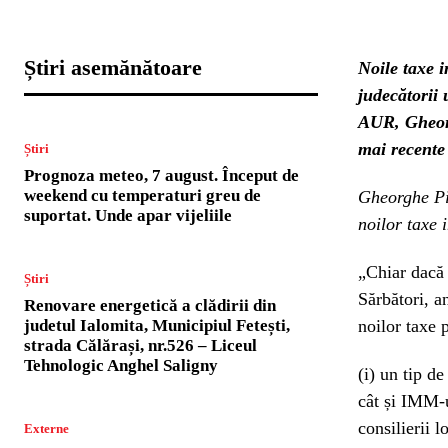
Știri asemănătoare
Noile taxe i
judecătorii
AUR, Gheorg
mai recente
Știri
Prognoza meteo, 7 august. Început de
weekend cu temperaturi greu de
Gheorghe Pip
suportat. Unde apar vijeliile
noilor taxe 
„Chiar dacă 
Știri
Sărbători, a
Renovare energetică a clădirii din
judetul Ialomita, Municipiul Fetești,
noilor taxe 
strada Călărași, nr.526 – Liceul
Tehnologic Anghel Saligny
(i) un tip de
cât și IMM-u
consilierii 
Externe