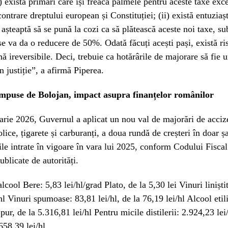
i) există primari care își freacă palmele pentru aceste taxe exc
ontrare dreptului european și Constituției; (ii) există entuziaș
 așteaptă să se pună la cozi ca să plătească aceste noi taxe, s
i se va da o reducere de 50%. Odată făcuți acești pași, există ri
nă ireversibile. Deci, trebuie ca hotărârile de majorare să fie 
n justiție”, a afirmă Piperea.
impuse de Bolojan, impact asupra finanțelor românilor
arie 2026, Guvernul a aplicat un nou val de majorări de acciz
lice, țigarete și carburanți, a doua rundă de creșteri în doar șa
ile intrate în vigoare în vara lui 2025, conform Codului Fiscal
ublicate de autorități.
lcool Bere: 5,83 lei/hl/grad Plato, de la 5,30 lei Vinuri liniștit
/hl Vinuri spumoase: 83,81 lei/hl, de la 76,19 lei/hl Alcool etil
 pur, de la 5.316,81 lei/hl Pentru micile distilerii: 2.924,23 lei
658,39 lei/hl