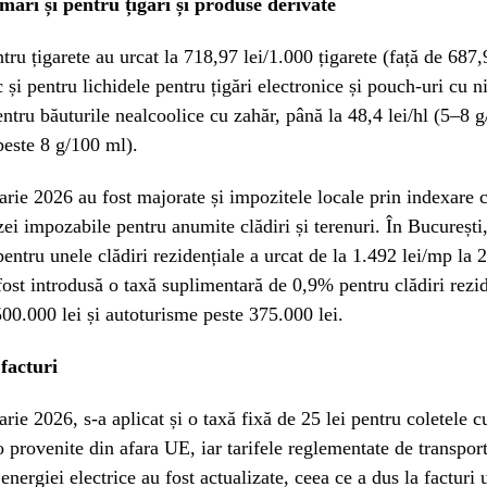
mari și pentru țigări și produse derivate
tru țigarete au urcat la 718,97 lei/1.000 țigarete (față de 687,
 și pentru lichidele pentru țigări electronice și pouch-uri cu n
ntru băuturile nealcoolice cu zahăr, până la 48,4 lei/hl (5–8 g
(peste 8 g/100 ml).
arie 2026 au fost majorate și impozitele locale prin indexare cu
zei impozabile pentru anumite clădiri și terenuri. În București
entru unele clădiri rezidențiale a urcat de la 1.492 lei/mp la 
fost introdusă o taxă suplimentară de 0,9% pentru clădiri rezid
00.000 lei și autoturisme peste 375.000 lei.
 facturi
arie 2026, s-a aplicat și o taxă fixă de 25 lei pentru coletele c
 provenite din afara UE, iar tarifele reglementate de transport
 energiei electrice au fost actualizate, ceea ce a dus la facturi