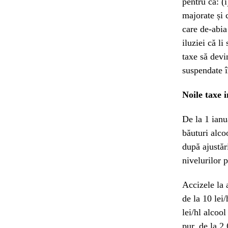
pentru că: (
majorate și c
care de-abia
iluziei că l
taxe să devi
suspendate î
Noile taxe 
De la 1 ianu
băuturi alcoo
după ajustăr
nivelurilor p
Accizele la a
de la 10 lei
lei/hl alcool
pur, de la 2.