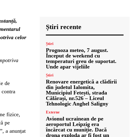
nstanță,
Știri recente
amentarul
otriva celor
Știri
Prognoza meteo, 7 august.
Început de weekend cu
împotriva
temperaturi greu de suportat.
Unde apar vijeliile
Știri
Renovare energetică a clădirii
le de
din judetul Ialomita,
 contra
Municipiul Fetești, strada
Călărași, nr.526 – Liceul
Tehnologic Anghel Saligny
Externe
ne fizice,
Avionul ucrainean de pe
că pe
aeroportul Leipzig era
încărcat cu muniție. Dacă
e”, a anunțat
drona exploda ar fi fost un