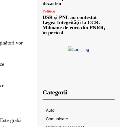
dezastru
Politică
USR și PNL au contestat
Legea Integrității la CCR.
Milioane de euro din PNRR,
în pericol
ținători vor
 ce
 ce
Categorii
Auto
Comunicate
 Este grabă