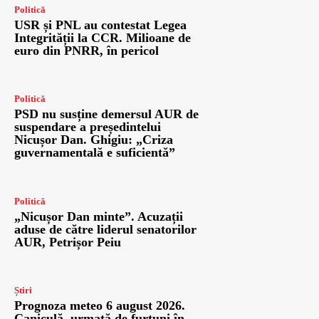
Politică
USR și PNL au contestat Legea
Integrității la CCR. Milioane de
euro din PNRR, în pericol
Politică
PSD nu susține demersul AUR de
suspendare a președintelui
Nicușor Dan. Ghigiu: „Criza
guvernamentală e suficientă”
Politică
„Nicușor Dan minte”. Acuzații
aduse de către liderul senatorilor
AUR, Petrișor Peiu
Știri
Prognoza meteo 6 august 2026.
Caniculă, urmată de furtuni în