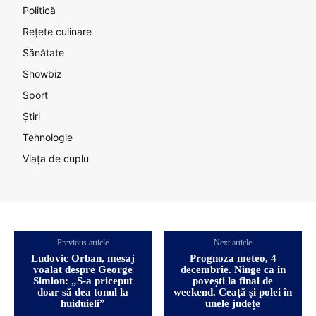
Politică
Rețete culinare
Sănătate
Showbiz
Sport
Știri
Tehnologie
Viața de cuplu
Previous article
Next article
Ludovic Orban, mesaj
Prognoza meteo, 4
voalat despre George
decembrie. Ninge ca în
Simion: „S-a priceput
povești la final de
doar să dea tonul la
weekend. Ceață și polei în
huiduieli”
unele județe