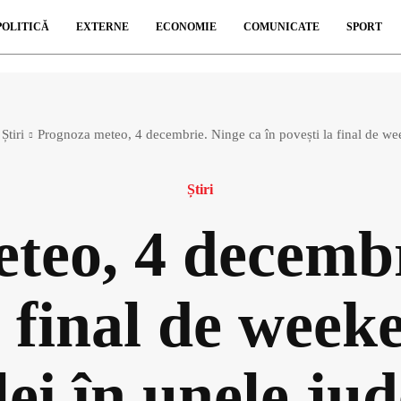
POLITICĂ
EXTERNE
ECONOMIE
COMUNICATE
SPORT
Știri
Prognoza meteo, 4 decembrie. Ninge ca în povești la final de wee
Știri
teo, 4 decembr
a final de week
lei în unele jud