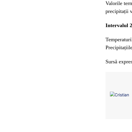
Valorile term
precipitații
Intervalul 
Temperaturil
Precipitații
Sursă expres