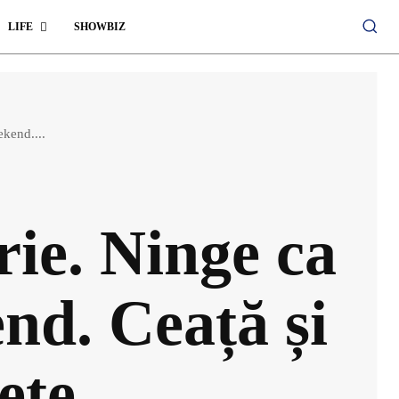
LIFE
SHOWBIZ
kend....
ie. Ninge ca
end. Ceață și
ețe