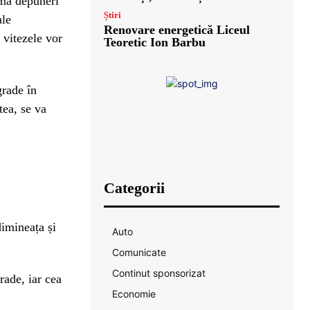
orma depuneri
Știri
ale
Renovare energetică Liceul
 vitezele vor
Teoretic Ion Barbu
grade în
tea, se va
Categorii
dimineața și
Auto
Comunicate
Continut sponsorizat
ade, iar cea
Economie