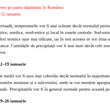
teo pe patru săptămâni în România
–12 ianuarie
erioadă, temperaturile vor fi mai scăzute decât normalul perio
tice, nordice, nord-estice și local în zonele centrale. Sud-estul
lori termice ușor mai ridicate, iar în rest acestea se vor situa
atice. Cantitățile de precipitații vor fi mai mari decât cele no
est.
12–19 ianuarie
e medii vor fi ușor mai coborâte decât normalul în majoritatea
zonelor montane și a sud-estului, unde se vor menține apropia
male. Precipitațiile vor fi în general normale pentru această pe
19–26 ianuarie