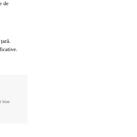
le de
țară.
ficative.
și bine