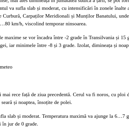
rânse, mai ales dimineața în jumătatea sudică a țării, se pot f
ntul va sufla slab și moderat, cu intensificări în zonele înalte 
e Curbură, Carpaților Meridionali și Munților Banatului, unde
0…80 km/h, viscolind temporar ninsoarea.
e maxime se vor încadra între -2 grade în Transilvania și 15 
ei, iar minimele între -8 și 3 grade. Izolat, dimineața și noap
 mai rece față de ziua precedentă. Cerul va fi noros, cu ploi 
 seară și noaptea, însoțite de polei.
ufla slab și moderat. Temperatura maximă va ajunge la 6…7 gr
 în jur de 0 grade.