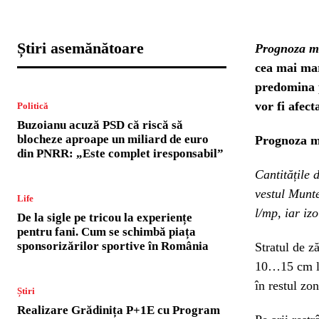
Știri asemănătoare
Prognoza m
cea mai mar
predomina p
vor fi afec
Politică
Buzoianu acuză PSD că riscă să
blocheze aproape un miliard de euro
Prognoza m
din PNRR: „Este complet iresponsabil”
Cantitățile 
vestul Munte
Life
l/mp, iar iz
De la sigle pe tricou la experiențe
pentru fani. Cum se schimbă piața
sponsorizărilor sportive în România
Stratul de z
10…15 cm loc
în restul zo
Știri
Realizare Grădinița P+1E cu Program