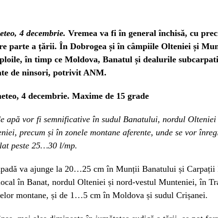
eteo, 4 decembrie.
Vremea va fi în general închisă, cu preci
e parte a țării. În Dobrogea și în câmpiile Olteniei și Mun
loile, în timp ce Moldova, Banatul și dealurile subcarpat
tate de ninsori, potrivit ANM.
eteo, 4 decembrie. Maxime de 15 grade
de apă vor fi semnificative în sudul Banatului, nordul Olteniei
niei, precum și în zonele montane aferente, unde se vor înre
olat peste 25…30 l/mp.
ăpadă va ajunge la 20…25 cm în Munții Banatului și Carpații 
al în Banat, nordul Olteniei și nord-vestul Munteniei, în Tra
nelor montane, și de 1…5 cm în Moldova și sudul Crișanei.