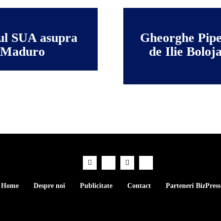
cul SUA asupra
Gheorghe Piper
i Maduro
de Ilie Boloja
Home
Despre noi
Publicitate
Contact
Parteneri BizPress