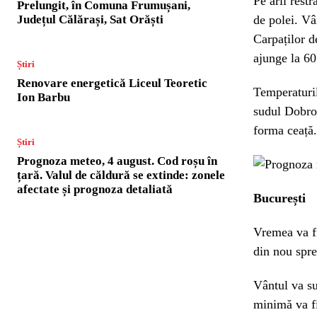
Pe arii rest
Prelungit, în Comuna Frumușani,
Județul Călărași, Sat Orăști
de polei. Vâ
Carpaților d
ajunge la 6
Știri
Renovare energetică Liceul Teoretic
Temperaturil
Ion Barbu
sudul Dobrog
forma ceață.
Știri
Prognoza meteo, 4 august. Cod roșu în
țară. Valul de căldură se extinde: zonele
afectate și prognoza detaliată
București
Vremea va fi
din nou spre
Vântul va s
minimă va fi