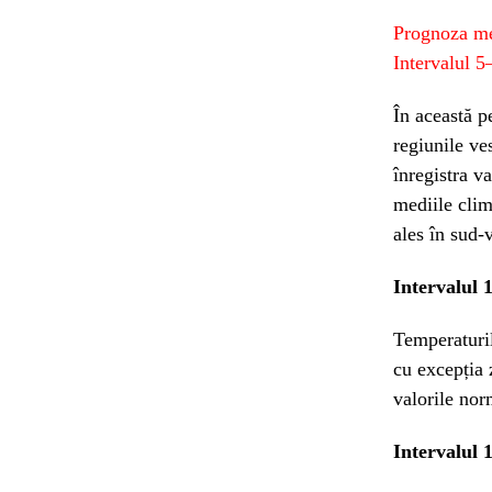
Prognoza me
Intervalul 5
În această p
regiunile ves
înregistra va
mediile clim
ales în sud-v
Intervalul 
Temperaturil
cu excepția 
valorile nor
Intervalul 