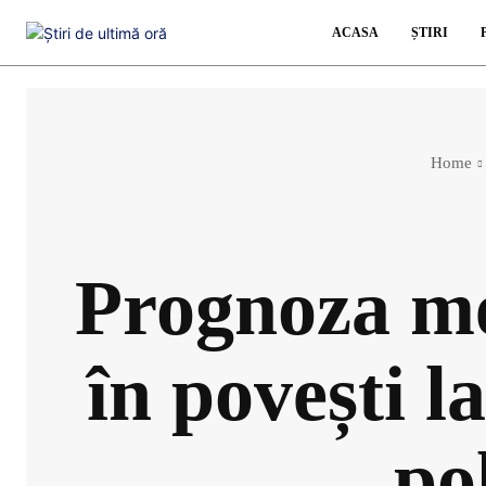
ACASA
ȘTIRI
Home
Prognoza me
în povești l
po