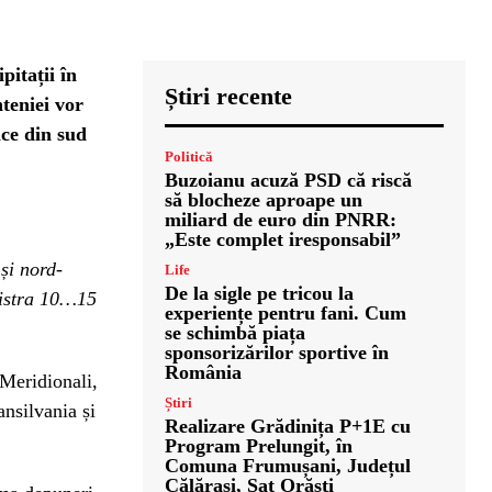
pitații în
Știri recente
teniei vor
ice din sud
Politică
Buzoianu acuză PSD că riscă
să blocheze aproape un
miliard de euro din PNRR:
„Este complet iresponsabil”
 și nord-
Life
De la sigle pe tricou la
gistra 10…15
experiențe pentru fani. Cum
se schimbă piața
sponsorizărilor sportive în
România
Meridionali,
Știri
nsilvania și
Realizare Grădinița P+1E cu
Program Prelungit, în
Comuna Frumușani, Județul
Călărași, Sat Orăști