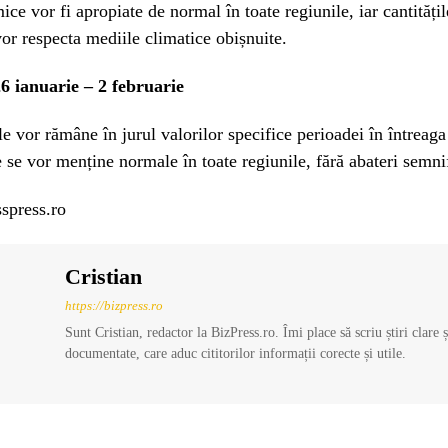
ice vor fi apropiate de normal în toate regiunile, iar cantități
 vor respecta mediile climatice obișnuite.
26 ianuarie – 2 februarie
e vor rămâne în jurul valorilor specifice perioadei în întreaga 
le se vor menține normale în toate regiunile, fără abateri semni
spress.ro
Cristian
https://bizpress.ro
Sunt Cristian, redactor la BizPress.ro. Îmi place să scriu știri clare 
documentate, care aduc cititorilor informații corecte și utile.