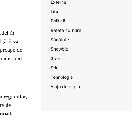
Externe
Life
Politică
Rețete culinare
adei în
Sănătate
 țării va
Showbiz
 aproape de
rmale, mai
Sport
Știri
Tehnologie
Viața de cuplu
 regiunilor,
te de
rioadă.