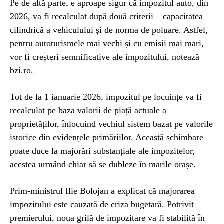
Pe de altă parte, e aproape sigur că impozitul auto, din
2026, va fi recalculat după două criterii – capacitatea
cilindrică a vehiculului și de norma de poluare. Astfel,
pentru autoturismele mai vechi și cu emisii mai mari,
vor fi creșteri semnificative ale impozitului, notează
bzi.ro.
Tot de la 1 ianuarie 2026, impozitul pe locuințe va fi
recalculat pe baza valorii de piață actuale a
proprietăților, înlocuind vechiul sistem bazat pe valorile
istorice din evidențele primăriilor. Această schimbare
poate duce la majorări substanțiale ale impozitelor,
acestea urmând chiar să se dubleze în marile orașe.
Prim-ministrul Ilie Bolojan a explicat că majorarea
impozitului este cauzată de criza bugetară. Potrivit
premierului, noua grilă de impozitare va fi stabilită în