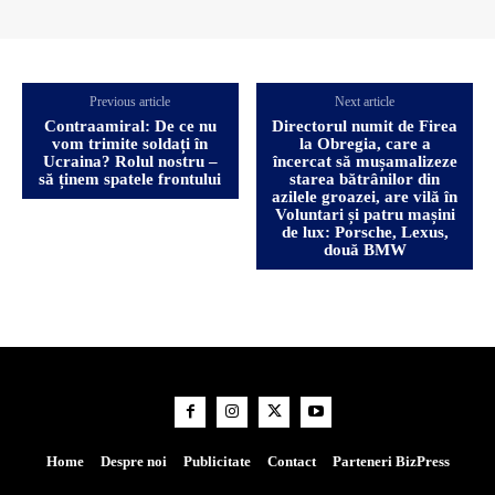
Previous article
Next article
Contraamiral: De ce nu
Directorul numit de Firea
vom trimite soldați în
la Obregia, care a
Ucraina? Rolul nostru –
încercat să mușamalizeze
să ținem spatele frontului
starea bătrânilor din
azilele groazei, are vilă în
Voluntari și patru mașini
de lux: Porsche, Lexus,
două BMW
Home
Despre noi
Publicitate
Contact
Parteneri BizPress