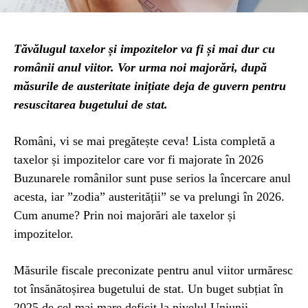
Tăvălugul taxelor și impozitelor va fi și mai dur cu
românii anul viitor. Vor urma noi majorări, după
măsurile de austeritate inițiate deja de guvern pentru
resuscitarea bugetului de stat.
Români, vi se mai pregătește ceva! Lista completă a
taxelor și impozitelor care vor fi majorate în 2026
Buzunarele românilor sunt puse serios la încercare anul
acesta, iar ”zodia” austerității” se va prelungi în 2026.
Cum anume? Prin noi majorări ale taxelor și
impozitelor.
Măsurile fiscale preconizate pentru anul viitor urmăresc
tot însănătoșirea bugetului de stat. Un buget subțiat în
2025 de cel mai mare deficit la nivelul Uniunii