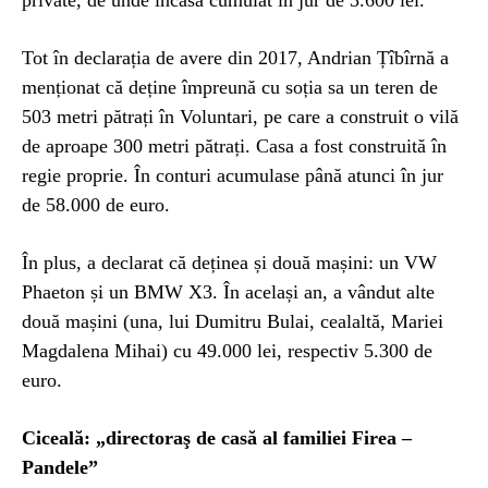
private, de unde încasa cumulat în jur de 3.600 lei.
Tot în declarația de avere din 2017, Andrian Țîbîrnă a
menționat că deține împreună cu soția sa un teren de
503 metri pătrați în Voluntari, pe care a construit o vilă
de aproape 300 metri pătrați. Casa a fost construită în
regie proprie. În conturi acumulase până atunci în jur
de 58.000 de euro.
În plus, a declarat că deținea și două mașini: un VW
Phaeton și un BMW X3. În același an, a vândut alte
două mașini (una, lui Dumitru Bulai, cealaltă, Mariei
Magdalena Mihai) cu 49.000 lei, respectiv 5.300 de
euro.
Ciceală: „directoraş de casă al familiei Firea –
Pandele”