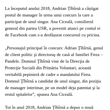
La începutul anului 2018, Andrian Țîbîrnă a câștigat
postul de manager în urma unui concurs la care a
participat de unul singur. Ana Ciceală, consilierul
general din partea USR, a povestit atunci pe contul ei
de Facebook cum s-a desfășurat concursul cu pricina.
„Personajul principal în concurs: Adrian Ţîbîrnă, genul
de client politic şi directoraş de casă al familiei Firea –
Pandele. Domnul Ţîbîrnă vine de la Direcţia de
Protecţie Socială din Primăria Voluntari, această
veritabilă pepinieră de cadre a mandatului Firea.
Domnul Ţîbîrnă a candidat de unul singur, din poziţia
de manager interimar, pe un model deja patentat şi la
restul spitalelor”, spunea Ana Ciceală.
Tot în anul 2018, Andrian Țîbîrnă a depus o nouă