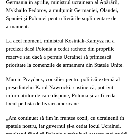
Germania în aprilie, ministrul ucrainean al Apărării,
Mykhailo Fedorov, a mulțumit Germaniei, Olandei,
Spaniei și Poloniei pentru livrările suplimentare de
armament.
La acel moment, ministrul Kosiniak-Kamysz nu a
precizat dacă Polonia a cedat rachete din propriile
rezerve sau dacă a permis Ucrainei să primească
prioritate la comenzile de armament din Statele Unite.
Marcin Przydacz, consilier pentru politică externă al
președintelui Karol Nawrocki, susține că, potrivit
informațiilor de care dispune, Polonia și-ar fi cedat
locul pe lista de livrări americane.
„Am continuat să fim în fruntea cozii, cu ucrainenii în
spatele nostru, iar guvernul și-a cedat locul Ucrainei,
rezultatul fiind că Polonia a trebuit să aștepte mai mult”