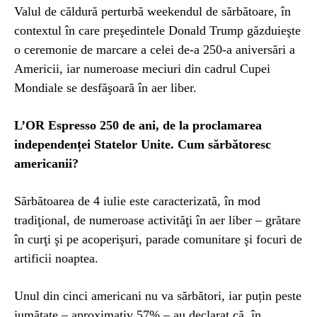
Valul de căldură perturbă weekendul de sărbătoare, în
contextul în care preşedintele Donald Trump găzduieşte
o ceremonie de marcare a celei de-a 250-a aniversări a
Americii, iar numeroase meciuri din cadrul Cupei
Mondiale se desfăşoară în aer liber.
L’OR Espresso 250 de ani, de la proclamarea
independenței Statelor Unite. Cum sărbătoresc
americanii?
Sărbătoarea de 4 iulie este caracterizată, în mod
tradiţional, de numeroase activităţi în aer liber – grătare
în curţi şi pe acoperişuri, parade comunitare şi focuri de
artificii noaptea.
Unul din cinci americani nu va sărbători, iar puțin peste
jumătate – aproximativ 57% – au declarat că, în