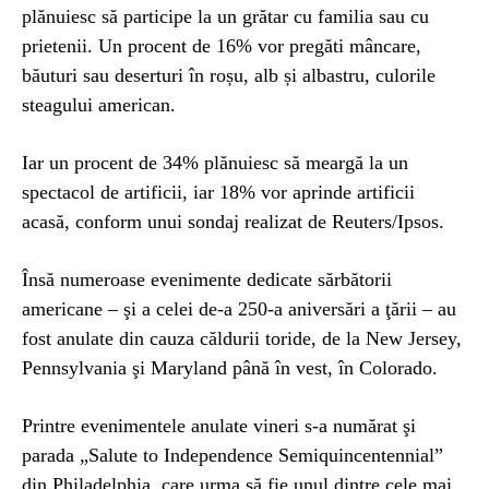
plănuiesc să participe la un grătar cu familia sau cu
prietenii. Un procent de 16% vor pregăti mâncare,
băuturi sau deserturi în roșu, alb și albastru, culorile
steagului american.
Iar un procent de 34% plănuiesc să meargă la un
spectacol de artificii, iar 18% vor aprinde artificii
acasă, conform unui sondaj realizat de Reuters/Ipsos.
Însă numeroase evenimente dedicate sărbătorii
americane – şi a celei de-a 250-a aniversări a ţării – au
fost anulate din cauza căldurii toride, de la New Jersey,
Pennsylvania şi Maryland până în vest, în Colorado.
Printre evenimentele anulate vineri s-a numărat şi
parada „Salute to Independence Semiquincentennial”
din Philadelphia, care urma să fie unul dintre cele mai