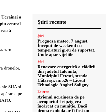
 Ucrainei a
Știri recente
piu central
ceastă
Știri
Prognoza meteo, 7 august.
Început de weekend cu
părare
temperaturi greu de suportat.
Unde apar vijeliile
Știri
Renovare energetică a clădirii
va dronelor,
din judetul Ialomita,
Municipiul Fetești, strada
Călărași, nr.526 – Liceul
Tehnologic Anghel Saligny
 ale SUA și
Externe
e apărarea pe
Avionul ucrainean de pe
e NATO.
aeroportul Leipzig era
încărcat cu muniție. Dacă
drona exploda ar fi fost un