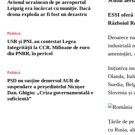
Scutul aeri
Avionul ucrainean de pe aeroportul
Leipzig era încărcat cu muniție. Dacă
drona exploda ar fi fost un dezastru
ESSI oferă 
Războiul Re
Politică
Deoarece naț
USR și PNL au contestat Legea
industrială 
Integrității la CCR. Milioane de euro
din PNRR, în pericol
amenințări, 
Inițiativa n
Politică
Olanda, Ita
PSD nu susține demersul AUR de
Suedia, Belg
suspendare a președintelui Nicușor
Slovenia și a
Dan. Ghigiu: „Criza guvernamentală e
suficientă”
Țările de pe
cu Rusia, al