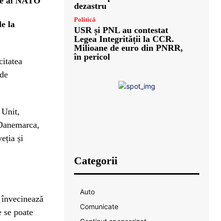
rte al NATO
dezastru
Politică
e la
USR și PNL au contestat
Legea Integrității la CCR.
Milioane de euro din PNRR,
în pericol
citatea
 de
 Unit,
 Danemarca,
eția și
Categorii
Auto
 învecinează
Comunicate
e se poate