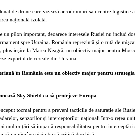
onat de drone care vizează aerodromuri sau centre logistice a
area națională izolată.
 un pilon important, deoarece interesele Rusiei nu includ doa
armament spre Ucraina. România reprezintă și o rută de mișca
 plus ieșire la Marea Neagră, un obiectiv major pentru Mosc
eze exportul de cereale din Ucraina.
riană în România este un obiectiv major pentru strategi
onează Sky Shield ca să protejeze Europa
nceput tocmai pentru a preveni tacticile de saturație ale Rusie
darelor, senzorilor și interceptorilor naționali într-o rețea uni
i multor țări să împartă responsabilitatea pentru interceptări 
e că nu rămâne nicio breșă critică deschisă.