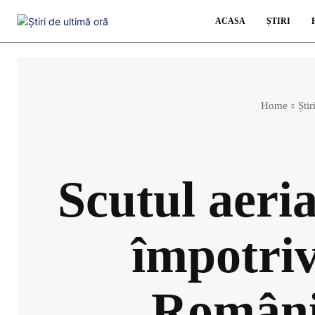
ACASA
ȘTIRI
Home
Știr
Scutul aer
împotriv
Români