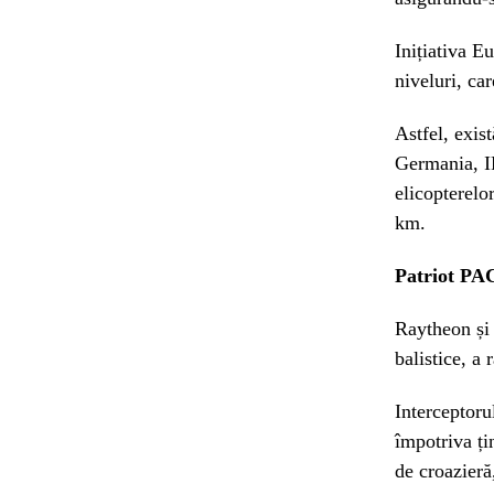
Inițiativa E
niveluri, ca
Astfel, exi
Germania, IR
elicopterelo
km.
Patriot PA
Raytheon și 
balistice, a
Interceptor
împotriva ți
de croazieră