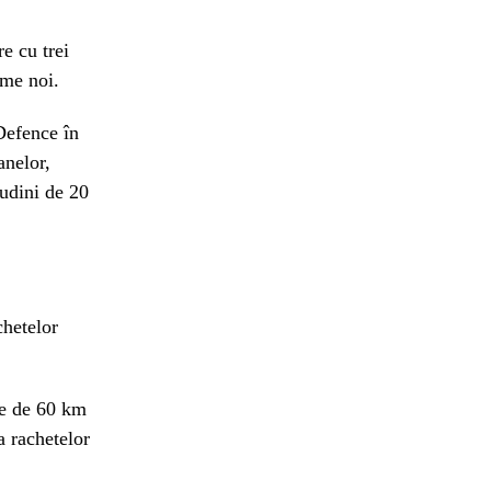
e cu trei
eme noi.
Defence în
anelor,
tudini de 20
chetelor
ne de 60 km
a rachetelor