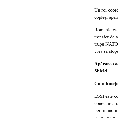
Un roi coord
copleși apăr
România este
transfer de 
trupe NATO,
vrea să stop
Apărarea ae
Shield.
Cum funcți
ESSI este co
conectarea ra
permițând ma
asigurându-s