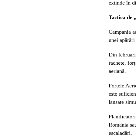
extinde în di
Tactica de 
Campania aer
unei apărăr
Din februar
rachete, for
aeriană.
Forțele Aeri
este suficie
lansate simu
Planificator
România sau 
escaladări.