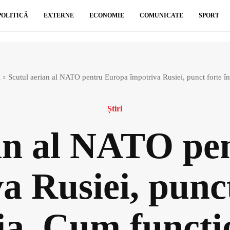
POLITICĂ
EXTERNE
ECONOMIE
COMUNICATE
SPORT
i
Scutul aerian al NATO pentru Europa împotriva Rusiei, punct forte în
Știri
ian al NATO pe
a Rusiei, punct
a. Cum funcți