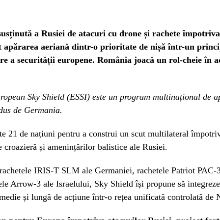
sținută a Rusiei de atacuri cu drone și rachete împotriva
 apărarea aeriană dintr-o prioritate de nișă într-un princi
re a securității europene. România joacă un rol-cheie în a
uropean Sky Shield (ESSI) este un program multinațional de a
dus de Germania.
e 21 de națiuni pentru a construi un scut multilateral împotri
e croazieră și amenințărilor balistice ale Rusiei.
achetele IRIS-T SLM ale Germaniei, rachetele Patriot PAC-3
ele Arrow-3 ale Israelului, Sky Shield își propune să integrez
 medie și lungă de acțiune într-o rețea unificată controlată d