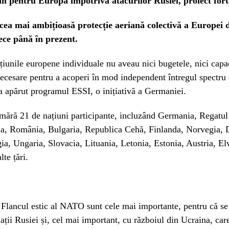
an pentru Europa împotriva atacurilor Rusiei, proiect fo
cea mai ambițioasă protecție aeriană colectivă a Europei d
ce până în prezent.
iunile europene individuale nu aveau nici bugetele, nici capa
necesare pentru a acoperi în mod independent întregul spectru
a apărut programul ESSI, o inițiativă a Germaniei.
umără 21 de națiuni participante, incluzând Germania, Regatul
lia, România, Bulgaria, Republica Cehă, Finlanda, Norvegia,
ia, Ungaria, Slovacia, Lituania, Letonia, Estonia, Austria, Elv
lte țări.
 Flancul estic al NATO sunt cele mai importante, pentru că se
iații Rusiei și, cel mai important, cu războiul din Ucraina, car