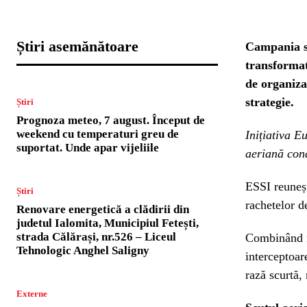
Știri asemănătoare
Campania su
transformat
de organiza
strategie.
Știri
Prognoza meteo, 7 august. Început de
weekend cu temperaturi greu de
Inițiativa E
suportat. Unde apar vijeliile
aeriană con
ESSI reuneșt
Știri
rachetelor d
Renovare energetică a clădirii din
judetul Ialomita, Municipiul Fetești,
strada Călărași, nr.526 – Liceul
Combinând r
Tehnologic Anghel Saligny
interceptoar
rază scurtă,
Externe