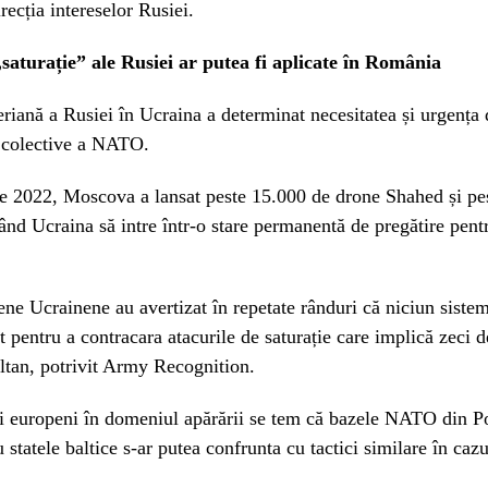
recția intereselor Rusiei.
„saturație” ale Rusiei ar putea fi aplicate în România
iană a Rusiei în Ucraina a determinat necesitatea și urgența 
i colective a NATO.
ie 2022, Moscova a lansat peste 15.000 de drone Shahed și pe
țând Ucraina să intre într-o stare permanentă de pregătire pent
ene Ucrainene au avertizat în repetate rânduri că niciun siste
nt pentru a contracara atacurile de saturație care implică zeci 
ltan, potrivit Army Recognition.
ii europeni în domeniul apărării se tem că bazele NATO din P
statele baltice s-ar putea confrunta cu tactici similare în cazu