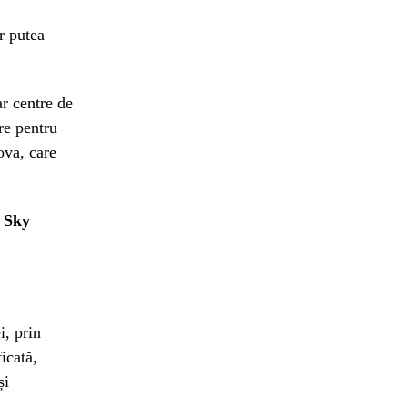
r putea
r centre de
re pentru
ova, care
a Sky
i, prin
ficată,
și