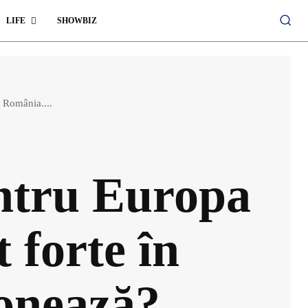
LIFE
SHOWBIZ
 România....
ntru Europa
 forte în
onează?