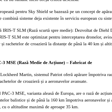
uropeană pentru Sky Shield se bazează pe un concept de apărar
re combină sisteme deja existente în serviciu european cu sist
stă IRIS-T SLM (Rază scurtă spre medie): Dezvoltat de Diehl 
IS-T SLM este optimizat pentru interceptarea dronelor, avio
r și rachetelor de croazieră la distanțe de până la 40 km și alti
C-3 MSE (Rază Medie de Acțiune) – Fabricat de
Lockheed Martin, sistemul Patriot oferă apărare împotriva ra
 rachetelor de croazieră și a aeronavelor avansate.
ul PAC-3 MSE, varianta aleasă de Europa, are o rază de acțiu
ntelor balistice și de până la 160 km împotriva aeronavelor și 
, cu o altitudine maximă de aproape 35 km.