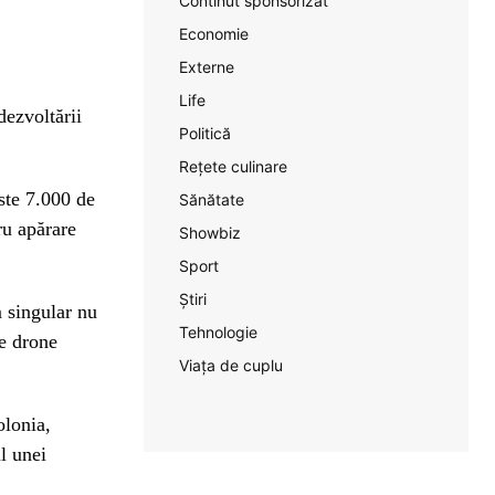
Continut sponsorizat
Economie
Externe
Life
dezvoltării
Politică
Rețete culinare
ste 7.000 de
Sănătate
ru apărare
Showbiz
Sport
Știri
m singular nu
Tehnologie
de drone
Viața de cuplu
olonia,
l unei