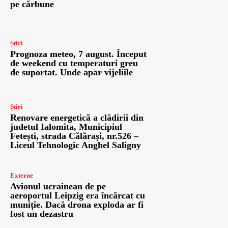
pe cărbune
Știri
Prognoza meteo, 7 august. Început
de weekend cu temperaturi greu
de suportat. Unde apar vijeliile
Știri
Renovare energetică a clădirii din
judetul Ialomita, Municipiul
Fetești, strada Călărași, nr.526 –
Liceul Tehnologic Anghel Saligny
Externe
Avionul ucrainean de pe
aeroportul Leipzig era încărcat cu
muniție. Dacă drona exploda ar fi
fost un dezastru