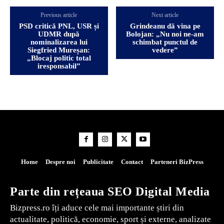
Previous article
Next article
PSD critică PNL, USR și
Grindeanu dă vina pe
UDMR după
Bolojan: „Nu noi ne-am
nominalizarea lui
schimbat punctul de
Siegfried Mureșan:
vedere”
„Blocaj politic total
iresponsabil”
Home
Despre noi
Publicitate
Contact
Parteneri BizPress
Parte din rețeaua SEO Digital Media
Bizpress.ro îți aduce cele mai importante știri din
actualitate, politică, economie, sport și externe, analizate