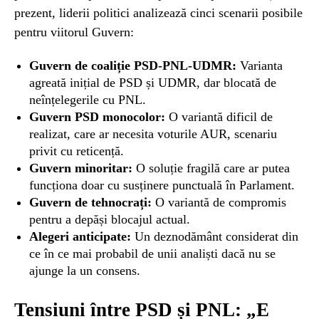
prezent, liderii politici analizează cinci scenarii posibile
pentru viitorul Guvern:
Guvern de coaliție PSD-PNL-UDMR:
Varianta
agreată inițial de PSD și UDMR, dar blocată de
neînțelegerile cu PNL.
Guvern PSD monocolor:
O variantă dificil de
realizat, care ar necesita voturile AUR, scenariu
privit cu reticență.
Guvern minoritar:
O soluție fragilă care ar putea
funcționa doar cu susținere punctuală în Parlament.
Guvern de tehnocrați:
O variantă de compromis
pentru a depăși blocajul actual.
Alegeri anticipate:
Un deznodământ considerat din
ce în ce mai probabil de unii analiști dacă nu se
ajunge la un consens.
Tensiuni între PSD și PNL: „E