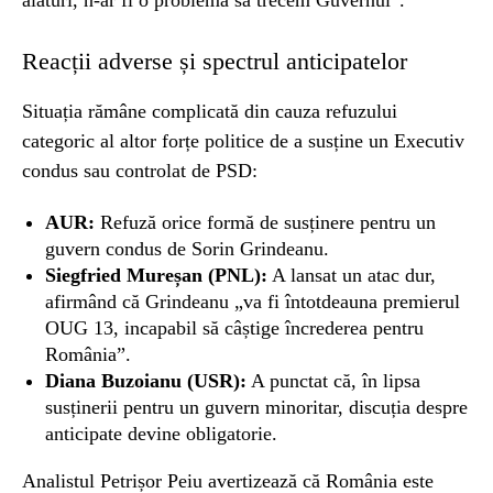
alături, n-ar fi o problemă să trecem Guvernul”.
Reacții adverse și spectrul anticipatelor
Situația rămâne complicată din cauza refuzului
categoric al altor forțe politice de a susține un Executiv
condus sau controlat de PSD:
AUR:
Refuză orice formă de susținere pentru un
guvern condus de Sorin Grindeanu.
Siegfried Mureșan (PNL):
A lansat un atac dur,
afirmând că Grindeanu „va fi întotdeauna premierul
OUG 13, incapabil să câștige încrederea pentru
România”.
Diana Buzoianu (USR):
A punctat că, în lipsa
susținerii pentru un guvern minoritar, discuția despre
anticipate devine obligatorie.
Analistul Petrișor Peiu avertizează că România este