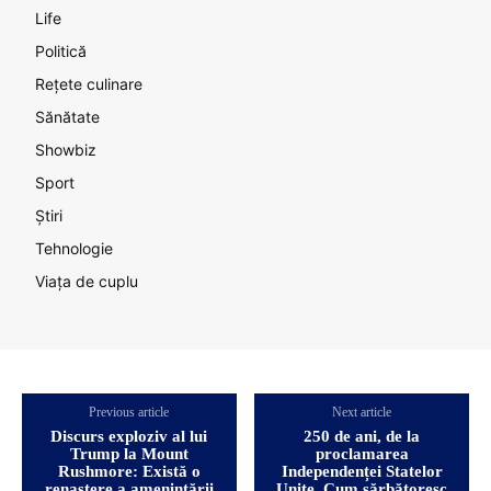
Life
Politică
Rețete culinare
Sănătate
Showbiz
Sport
Știri
Tehnologie
Viața de cuplu
Previous article
Next article
Discurs exploziv al lui
250 de ani, de la
Trump la Mount
proclamarea
Rushmore: Există o
Independenței Statelor
renaștere a amenințării
Unite. Cum sărbătoresc