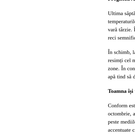
Ultima săptă
temperaturil
vară târzie. 
reci semnifi
În schimb, l
resimți cel 
zone. În con
apă tind să 
Toamna își 
Conform esti
octombrie, a
peste mediil
accentuate c