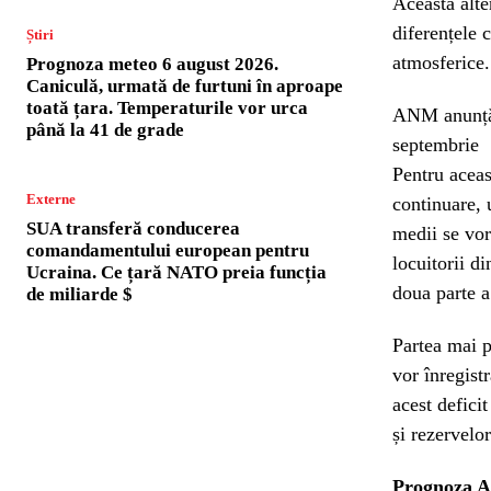
Această alte
diferențele 
Știri
atmosferice.
Prognoza meteo 6 august 2026.
Caniculă, urmată de furtuni în aproape
toată țara. Temperaturile vor urca
ANM anunță 
până la 41 de grade
septembrie
Pentru aceas
Externe
continuare,
SUA transferă conducerea
medii se vor
comandamentului european pentru
locuitorii d
Ucraina. Ce țară NATO preia funcția
doua parte a
de miliarde $
Partea mai p
vor înregistr
acest defici
și rezervelor
Prognoza A