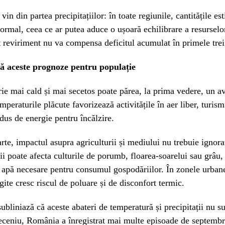
vin din partea precipitațiilor: în toate regiunile, cantitățile es
ormal, ceea ce ar putea aduce o ușoară echilibrare a resurselo
t reviriment nu va compensa deficitul acumulat în primele tre
 aceste prognoze pentru populație
e mai cald și mai secetos poate părea, la prima vedere, un av
emperaturile plăcute favorizează activitățile în aer liber, turism
us de energie pentru încălzire.
arte, impactul asupra agriculturii și mediului nu trebuie ignora
ții poate afecta culturile de porumb, floarea-soarelui sau grâu, 
 apă necesare pentru consumul gospodăriilor. În zonele urban
gite cresc riscul de poluare și de disconfort termic.
subliniază că aceste abateri de temperatură și precipitații nu su
eceniu, România a înregistrat mai multe episoade de septembr