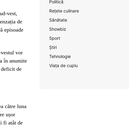
Politică
Rețete culinare
ud-vest,
Sănătate
enzația de
Showbiz
ără episoade
Sport
Știri
-vestul vor
Tehnologie
ja în anumite
Viața de cuplu
 deficit de
a către luna
re ușor
 fi atât de