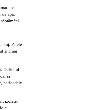
timate se
r de apă.
i săptămâni.
antaj. Zilele
ul și chiar
t. Deficitul
dar și
e, perioadele
nt izolate.
ie cu