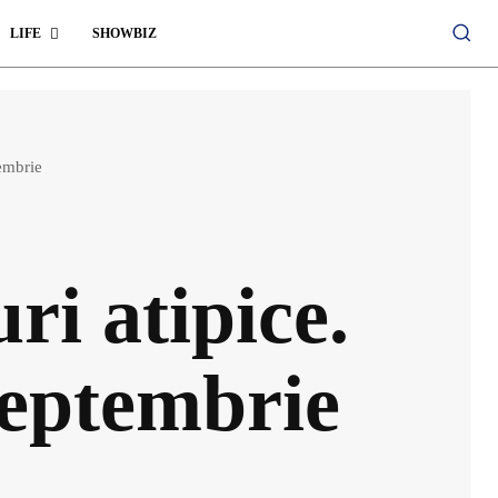
LIFE
SHOWBIZ
embrie
i atipice.
eptembrie