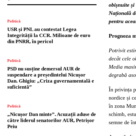
obișnuite și
Națională d
pentru acea
Politică
USR și PNL au contestat Legea
Integrității la CCR. Milioane de euro
Prognoza m
din PNRR, în pericol
Potrivit est
decât cele o
Politică
Media maxim
PSD nu susține demersul AUR de
suspendare a președintelui Nicușor
degrabă asoc
Dan. Ghigiu: „Criza guvernamentală e
suficientă”
În privința 
nordice și c
în zona Munț
Politică
schimb, estu
„Nicușor Dan minte”. Acuzații aduse de
către liderul senatorilor AUR, Petrișor
semne de înt
Peiu