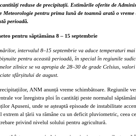
 cantități reduse de precipitații. Estimările oferite de Adminis
e Meteorologie pentru prima lună de toamnă arată o vreme 
stă perioadă.
eteo pentru săptămâna 8 – 15 septembrie
imărilor, intervalul 8–15 septembrie va aduce temperaturi mai 
bișnuite pentru această perioadă, în special în regiunile sudice
elor zilnice se va apropia de 28–30 de grade Celsius, valori
iate sfârșitului de august.
precipitațiilor, ANM anunță vreme schimbătoare. Regiunile ves
entrale vor înregistra ploi în cantități peste normalul săptămân
ilor Apuseni, unde se așteaptă episoade de instabilitate accen
l extrem al țării va rămâne cu un deficit pluviometric, ceea ce
rebare privind nivelul solului pentru agricultură.