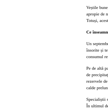
Veștile bune 
apropie de n
Totuși, aces
Ce înseamnă
Un septembri
însorite și t
consumul red
Pe de altă p
de precipita
rezervele de
calde prelun
Specialiștii 
În ultimul d