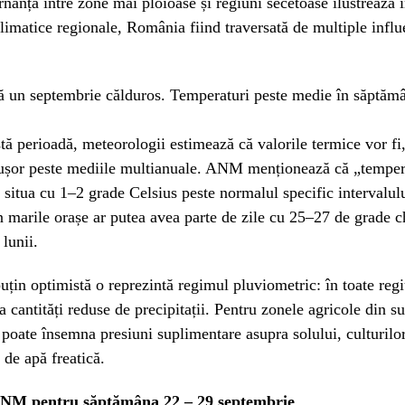
rnanță între zone mai ploioase și regiuni secetoase ilustrează 
climatice regionale, România fiind traversată de multiple influ
un septembrie călduros. Temperaturi peste medie în săptăm
tă perioadă, meteorologii estimează că valorile termice vor fi,
 ușor peste mediile multianuale. ANM menționează că „temper
 situa cu 1–2 grade Celsius peste normalul specific intervalulu
in marile orașe ar putea avea parte de zile cu 25–27 de grade ch
 lunii.
uțin optimistă o reprezintă regimul pluviometric: în toate regiu
a cantități reduse de precipitații. Pentru zonele agricole din su
t poate însemna presiuni suplimentare asupra solului, culturil
 de apă freatică.
NM pentru săptămâna 22 – 29 septembrie