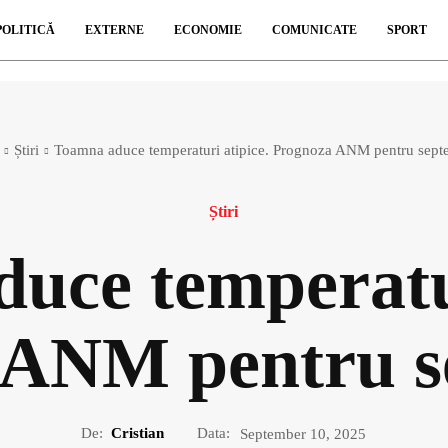
POLITICĂ
EXTERNE
ECONOMIE
COMUNICATE
SPORT
Știri
Toamna aduce temperaturi atipice. Prognoza ANM pentru sept
Știri
uce temperatur
 ANM pentru s
De:
Cristian
Data:
September 10, 2025