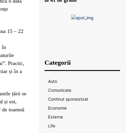
încă o dată
ențe
âna 15 – 22
 în
aturile
Categorii
i”. Practic,
iar și în a
Auto
Comunicate
nile țării se
Continut sponsorizat
d și est,
Economie
or de toamnă
Externe
Life