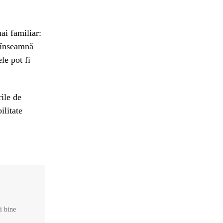
ai familiar:
u înseamnă
le pot fi
ile de
ilitate
și bine