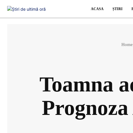
ACASA
ȘTIRI
Home
Toamna ad
Prognoza