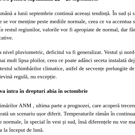
mână a lunii septembrie continuă aceeași tendință. În sud și s
e se vor menține peste mediile normale, ceea ce va accentua s
În restul regiunilor, valorile vor fi apropiate de normal, dar f
cative.
a nivel pluviometric, deficitul va fi generalizat. Vestul și nord
mai mult lipsa ploilor, ceea ce poate adânci seceta instalată de
textul schimbărilor climatice, astfel de secvențe prelungite de
devină regulă, nu excepție.
va intra în drepturi abia în octombrie
mărilor ANM , ultima parte a prognozei, care acoperă trecere
rată un scenariu ușor diferit. Temperaturile rămân în continua
e normale, în special în vest și sud, însă diferențele nu vor mai
a la început de lună.