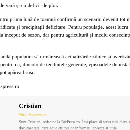
de vară și cu deficit de ploi.
tru prima lună de toamnă confirmă un scenariu devenit tot m
ridicate și precipitații deficitare. Pentru populație, acest lucr
 la început de sezon, dar pentru agricultură și mediu consecințe
ă populației să urmărească actualizările zilnice și avertizăr
, pentru că, dincolo de tendințele generale, episoadele de instab
pot apărea brusc.
spress.ro
Cristian
https://bizpress.ro
Sunt Cristian, redactor la BizPress.ro. Îmi place să scriu știri clare 
documentate, care aduc cititorilor informații corecte și utile.