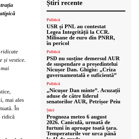
Știri recente
trația
atipică
Politică
USR și PNL au contestat
Legea Integrității la CCR.
Milioane de euro din PNRR,
în pericol
ridicate
Politică
PSD nu susține demersul AUR
 și vestice.
de suspendare a președintelui
 mai
Nicușor Dan. Ghigiu: „Criza
guvernamentală e suficientă”
Politică
„Nicușor Dan minte”. Acuzații
tice,
aduse de către liderul
ii, mai ales
senatorilor AUR, Petrișor Peiu
tuată. În
Știri
 ridică
Prognoza meteo 6 august
2026. Caniculă, urmată de
furtuni în aproape toată țara.
Temperaturile vor urca până
la 41 de grade