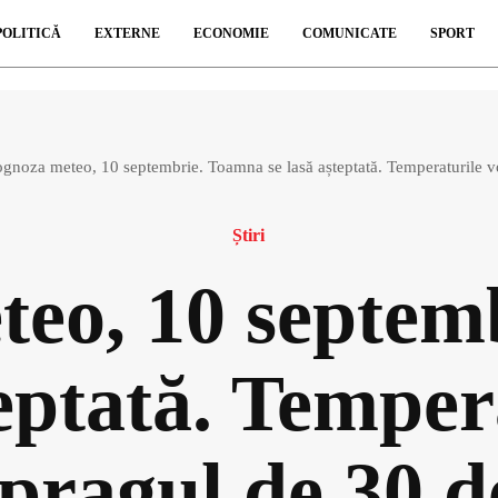
POLITICĂ
EXTERNE
ECONOMIE
COMUNICATE
SPORT
ognoza meteo, 10 septembrie. Toamna se lasă așteptată. Temperaturile vo
Știri
teo, 10 septem
teptată. Temper
 pragul de 30 d