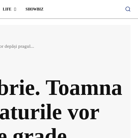
LIFE
SHOWBIZ
r depăși pragul...
brie. Toamna
aturile vor
e grade