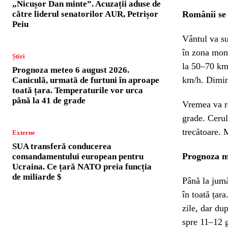
„Nicușor Dan minte”. Acuzații aduse de
către liderul senatorilor AUR, Petrișor
Românii se
Peiu
Vântul va su
în zona mont
Știri
la 50–70 km/
Prognoza meteo 6 august 2026.
km/h. Dimine
Caniculă, urmată de furtuni în aproape
toată țara. Temperaturile vor urca
până la 41 de grade
Vremea va r
grade. Cerul 
trecătoare. 
Externe
SUA transferă conducerea
Prognoza met
comandamentului european pentru
Ucraina. Ce țară NATO preia funcția
de miliarde $
Până la jumă
în toată țar
zile, dar du
spre 11–12 g