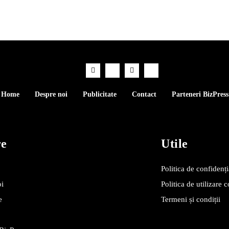
Home
Despre noi
Publicitate
Contact
Parteneri BizPress
re
Utile
Politica de confidenți
oi
Politica de utilizare 
e
Termeni și condiții