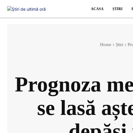
ACASA
ȘTIRI
Home
Știri
Pr
Prognoza me
se lasă aș
depăși