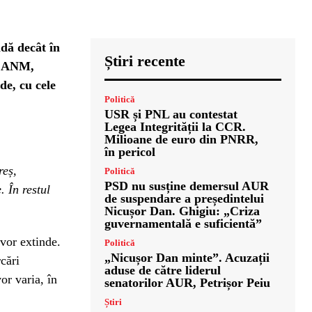
dă decât în
Știri recente
it ANM,
de, cu cele
Politică
USR și PNL au contestat
Legea Integrității la CCR.
Milioane de euro din PNRR,
în pericol
reș,
Politică
PSD nu susține demersul AUR
 În restul
de suspendare a președintelui
Nicușor Dan. Ghigiu: „Criza
guvernamentală e suficientă”
 vor extinde.
Politică
„Nicușor Dan minte”. Acuzații
rcări
aduse de către liderul
or varia, în
senatorilor AUR, Petrișor Peiu
Știri