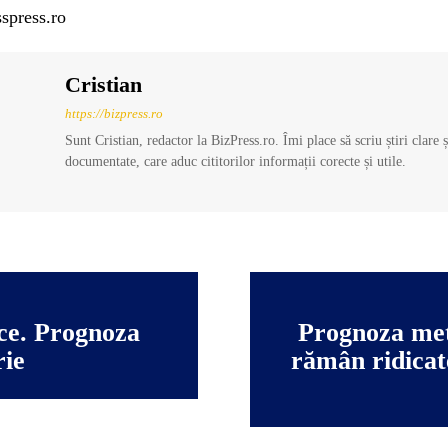
spress.ro
Cristian
https://bizpress.ro
Sunt Cristian, redactor la BizPress.ro. Îmi place să scriu știri clare 
documentate, care aduc cititorilor informații corecte și utile.
ce. Prognoza
Prognoza met
ie
rămân ridicate