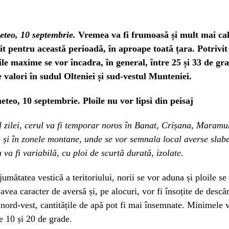
teo, 10 septembrie.
Vremea va fi frumoasă și mult mai cal
t pentru această perioadă, în aproape toată țara. Potriv
le maxime se vor încadra, în general, între 25 și 33 de gra
 valori în sudul Olteniei și sud-vestul Munteniei.
teo, 10 septembrie. Ploile nu vor lipsi din peisaj
 zilei, cerul va fi temporar noros în Banat, Crișana, Maramu
 și în zonele montane, unde se vor semnala local averse slabe.
 va fi variabilă, cu ploi de scurtă durată, izolate.
jumătatea vestică a teritoriului, norii se vor aduna și ploile se
avea caracter de aversă și, pe alocuri, vor fi însoțite de descă
n nord-vest, cantitățile de apă pot fi mai însemnate. Minimele v
re 10 și 20 de grade.