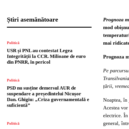
Știri asemănătoare
Prognoza me
mod obișnui
temperaturi
mai ridicate
Politică
USR și PNL au contestat Legea
Integrității la CCR. Milioane de euro
Prognoza me
din PNRR, în pericol
Pe parcursul
Transilvania
Politică
țării, vremea
PSD nu susține demersul AUR de
suspendare a președintelui Nicușor
Dan. Ghigiu: „Criza guvernamentală e
Noaptea, în 
suficientă”
Acestea vor 
electrice. Î
general, înt
Politică