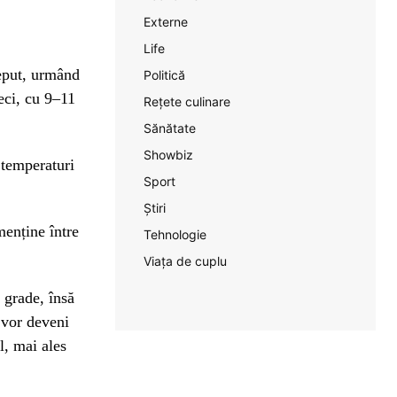
Externe
Life
eput, urmând
Politică
reci, cu 9–11
Rețete culinare
Sănătate
Showbiz
 temperaturi
Sport
Știri
menține între
Tehnologie
Viața de cuplu
 grade, însă
 vor deveni
l, mai ales