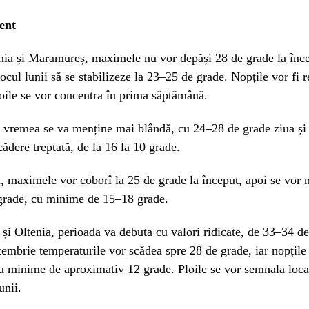
ent
ania și Maramureș, maximele nu vor depăși 28 de grade la înc
ocul lunii să se stabilizeze la 23–25 de grade. Nopțile vor fi 
loile se vor concentra în prima săptămână.
 vremea se va menține mai blândă, cu 24–28 de grade ziua și
ădere treptată, de la 16 la 10 grade.
 maximele vor coborî la 25 de grade la început, apoi se vor 
 grade, cu minime de 15–18 grade.
și Oltenia, perioada va debuta cu valori ridicate, de 33–34 de
embrie temperaturile vor scădea spre 28 de grade, iar nopțile
u minime de aproximativ 12 grade. Ploile se vor semnala loca
unii.