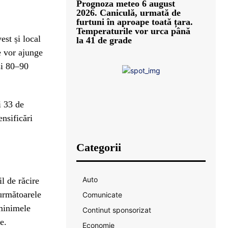
Prognoza meteo 6 august
2026. Caniculă, urmată de
furtuni în aproape toată țara.
Temperaturile vor urca până
est și local
la 41 de grade
e vor ajunge
și 80–90
i 33 de
ensificări
Categorii
Auto
l de răcire
 următoarele
Comunicate
 minimele
Continut sponsorizat
e.
Economie