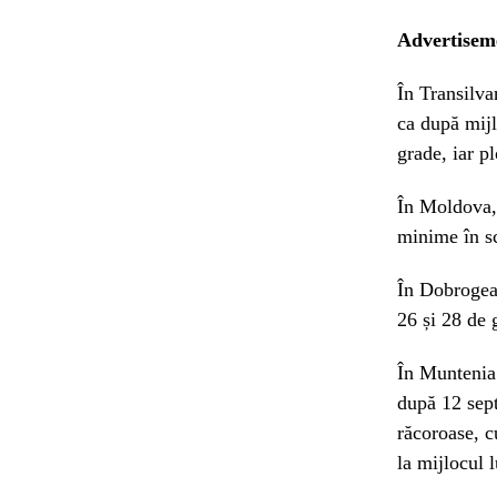
Advertisem
În Transilv
ca după mijl
grade, iar p
În Moldova,
minime în sc
În Dobrogea,
26 și 28 de
În Muntenia 
după 12 sept
răcoroase, c
la mijlocul l