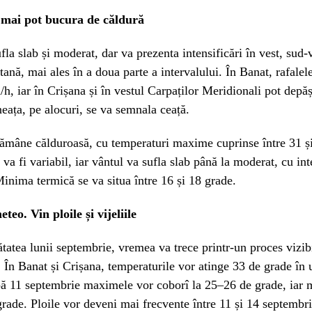
 mai pot bucura de căldură
fla slab și moderat, dar va prezenta intensificări în vest, sud-v
ană, mai ales în a doua parte a intervalului. În Banat, rafalel
h, iar în Crișana și în vestul Carpaților Meridionali pot depă
ața, pe alocuri, se va semnala ceață.
ămâne călduroasă, cu temperaturi maxime cuprinse între 31 ș
va fi variabil, iar vântul va sufla slab până la moderat, cu int
Minima termică se va situa între 16 și 18 grade.
eo. Vin ploile și vijeliile
tatea lunii septembrie, vremea va trece printr-un proces vizibi
a. În Banat și Crișana, temperaturile vor atinge 33 de grade în
pă 11 septembrie maximele vor coborî la 25–26 de grade, iar
rade. Ploile vor deveni mai frecvente între 11 și 14 septembri